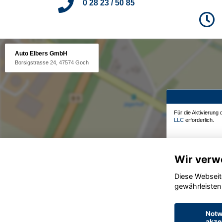
0 28 23 / 50 85
Auto Elbers GmbH
Borsigstrasse 24, 47574 Goch
Für die Aktivierung
LLC
erforderlich.
Wir verw
Diese Webseit
gewährleisten
Notw
akze