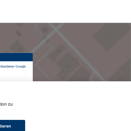
ittanbieter Google
tion zu
tieren