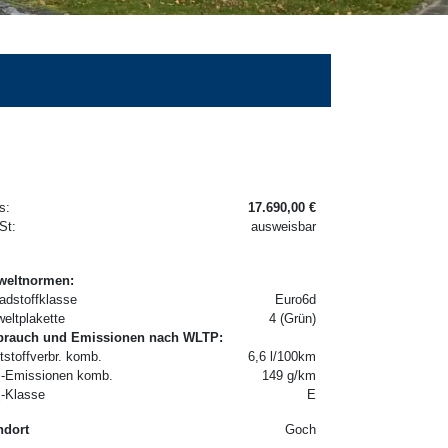
s:
17.690,00 €
t:
ausweisbar
eltnormen:
adstoffklasse
Euro6d
eltplakette
4 (Grün)
brauch und Emissionen nach WLTP:
tstoffverbr. komb.
6,6 l/100km
-Emissionen komb.
149 g/km
2
-Klasse
E
2
ndort
Goch