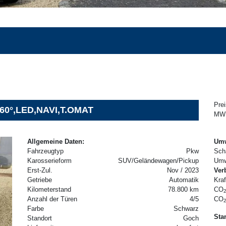
Prei
 360°,LED,NAVI,T.OMAT
MWS
Allgemeine Daten:
Umw
Fahrzeugtyp
Pkw
Sch
Karosserieform
SUV/Geländewagen/Pickup
Umw
Erst-Zul.
Nov / 2023
Ver
Getriebe
Automatik
Kraf
Kilometerstand
78.800 km
CO
Anzahl der Türen
4/5
CO
Farbe
Schwarz
Sta
Standort
Goch