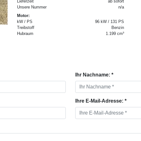
Lieferzeit
ab sofort
Unsere Nummer
n/a
Motor:
kW / PS
96 kW / 131 PS
Treibstoff
Benzin
Hubraum
1.199 cm³
Ihr Nachname: *
Ihre E-Mail-Adresse: *