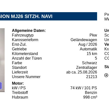
Pr
SION MJ26 SITZH. NAVI
MW
Allgemeine Daten:
Um
Fahrzeugtyp
Pkw
Sc
Karosserieform
Geländewagen
Um
Erst-Zul.
Aug / 2026
Ve
Getriebe
Automatik
Kr
Kilometerstand
15 km
C
Anzahl der Türen
5
C
Farbe
Schwarz
St
Standort
Zentrallager
Lieferzeit
ab ca. 25.08.2026
Unsere Nummer
21213
Motor:
kW / PS
74 kW / 101 PS
Treibstoff
Benzin
Hubraum
998 cm³