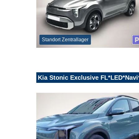
Standort Zentrallager
Kia Stonic Exclusive FL*LED*Na