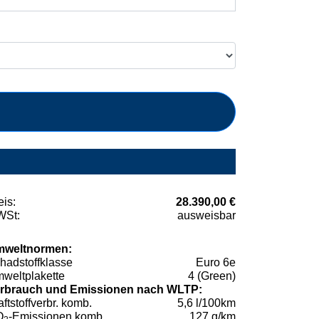
eis:
28.390,00 €
St:
ausweisbar
weltnormen:
hadstoffklasse
Euro 6e
weltplakette
4 (Green)
rbrauch und Emissionen nach WLTP:
aftstoffverbr. komb.
5,6 l/100km
O
-Emissionen komb.
127 g/km