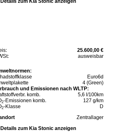
Details zum Kia Stonic anzeigen
eis:
25.600,00 €
St:
ausweisbar
weltnormen:
hadstoffklasse
Euro6d
weltplakette
4 (Green)
rbrauch und Emissionen nach WLTP:
aftstoffverbr. komb.
5,6 l/100km
O
-Emissionen komb.
127 g/km
2
O
-Klasse
D
2
andort
Zentrallager
Details zum Kia Stonic anzeigen