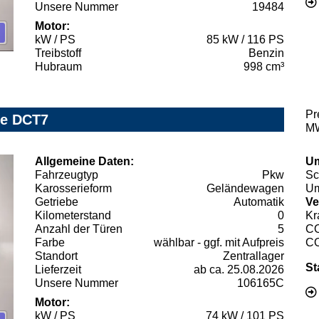
Unsere Nummer
19484
Motor:
kW / PS
85 kW / 116 PS
Treibstoff
Benzin
Hubraum
998 cm³
Pr
ve DCT7
MW
Allgemeine Daten:
Um
Fahrzeugtyp
Pkw
Sc
Karosserieform
Geländewagen
Um
Getriebe
Automatik
Ve
Kilometerstand
0
Kr
Anzahl der Türen
5
C
Farbe
wählbar - ggf. mit Aufpreis
C
Standort
Zentrallager
St
Lieferzeit
ab ca. 25.08.2026
Unsere Nummer
106165C
Motor:
kW / PS
74 kW / 101 PS