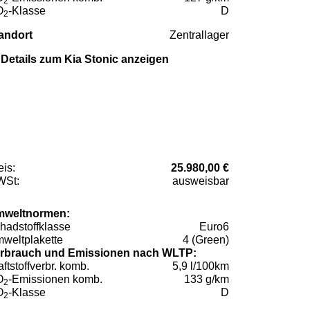
2
O
-Klasse
D
2
andort
Zentrallager
Details zum Kia Stonic anzeigen
eis:
25.980,00 €
St:
ausweisbar
weltnormen:
hadstoffklasse
Euro6
weltplakette
4 (Green)
rbrauch und Emissionen nach WLTP:
aftstoffverbr. komb.
5,9 l/100km
O
-Emissionen komb.
133 g/km
2
O
-Klasse
D
2