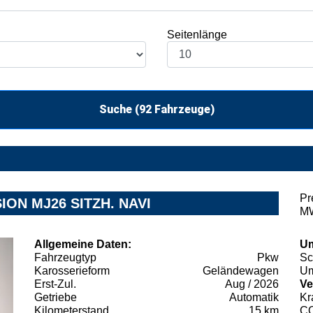
Seitenlänge
Suche (
92
Fahrzeuge)
Pr
SION MJ26 SITZH. NAVI
MW
Allgemeine Daten:
Um
Fahrzeugtyp
Pkw
Sc
Karosserieform
Geländewagen
Um
Erst-Zul.
Aug / 2026
Ve
Getriebe
Automatik
Kr
Kilometerstand
15 km
C