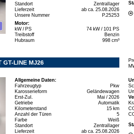
St
Standort
Zentrallager
Lieferzeit
ab ca. 25.08.2026
Unsere Nummer
P.25253
Motor:
kW / PS
74 kW / 101 PS
Treibstoff
Benzin
Hubraum
998 cm³
Pr
T GT-LINE MJ26
MW
Allgemeine Daten:
Um
Fahrzeugtyp
Pkw
Sc
Karosserieform
Geländewagen
Um
Erst-Zul.
Mai / 2026
Ve
Getriebe
Automatik
Kr
Kilometerstand
15 km
C
Anzahl der Türen
5
C
Farbe
Weiß
St
Standort
Zentrallager
Lieferzeit
ab ca. 25.08.2026