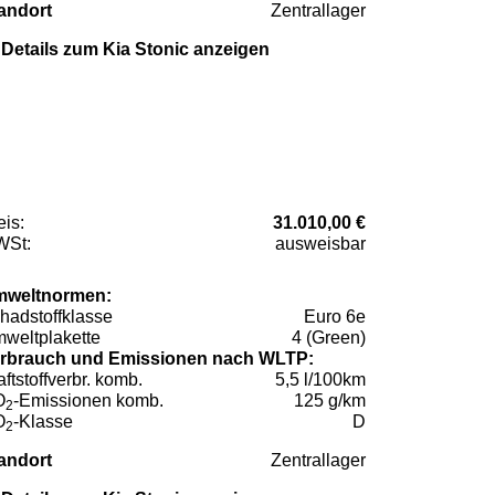
andort
Zentrallager
Details zum Kia Stonic anzeigen
eis:
31.010,00 €
St:
ausweisbar
weltnormen:
hadstoffklasse
Euro 6e
weltplakette
4 (Green)
rbrauch und Emissionen nach WLTP:
aftstoffverbr. komb.
5,5 l/100km
O
-Emissionen komb.
125 g/km
2
O
-Klasse
D
2
andort
Zentrallager