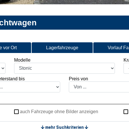
uchtwagen
 vor Ort
Lagerfahrzeuge
Vorlauf F
Modelle
Kra
terstand bis
Preis von
auch Fahrzeuge ohne Bilder anzeigen
mehr Suchkriterien