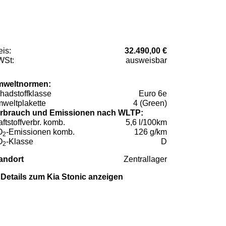
eis:
32.490,00 €
St:
ausweisbar
weltnormen:
hadstoffklasse
Euro 6e
weltplakette
4 (Green)
rbrauch und Emissionen nach WLTP:
aftstoffverbr. komb.
5,6 l/100km
O
-Emissionen komb.
126 g/km
2
O
-Klasse
D
2
andort
Zentrallager
Details zum Kia Stonic anzeigen