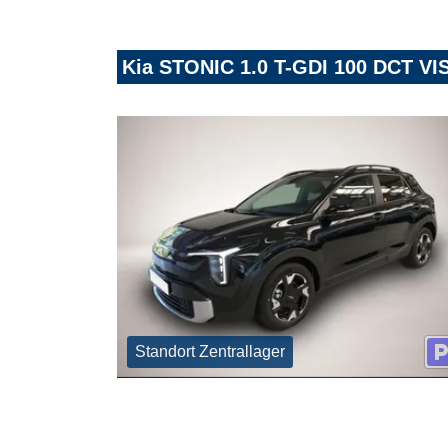
Kia STONIC 1.0 T-GDI 100 DCT VI
Standort Zentrallager