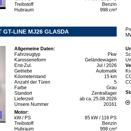
Treibstoff
Benzin
Hubraum
998 cm³
Pr
CT GT-LINE MJ26 GLASDA
MW
Allgemeine Daten:
Um
Fahrzeugtyp
Pkw
Sc
Karosserieform
Geländewagen
Um
Erst-Zul.
Jul / 2026
Ve
Getriebe
Automatik
Kr
Kilometerstand
15 km
C
Anzahl der Türen
5
C
Farbe
Grau
St
Standort
Zentrallager
Lieferzeit
ab ca. 25.08.2026
Unsere Nummer
20161
Motor:
kW / PS
85 kW / 116 PS
Treibstoff
Benzin
Hubraum
998 cm³