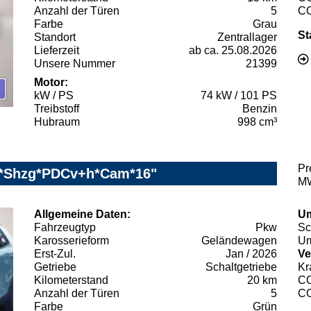
Anzahl der Türen
5
C
Farbe
Grau
St
Standort
Zentrallager
Lieferzeit
ab ca. 25.08.2026
Unsere Nummer
21399
Motor:
kW / PS
74 kW / 101 PS
Treibstoff
Benzin
Hubraum
998 cm³
Pr
vi*Shzg*PDCv+h*Cam*16"
MW
Allgemeine Daten:
Um
Fahrzeugtyp
Pkw
Sc
Karosserieform
Geländewagen
Um
Erst-Zul.
Jan / 2026
Ve
Getriebe
Schaltgetriebe
Kr
Kilometerstand
20 km
C
Anzahl der Türen
5
C
Farbe
Grün