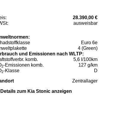
eis:
28.390,00 €
St:
ausweisbar
weltnormen:
hadstoffklasse
Euro 6e
weltplakette
4 (Green)
rbrauch und Emissionen nach WLTP:
aftstoffverbr. komb.
5,6 l/100km
O
-Emissionen komb.
127 g/km
2
O
-Klasse
D
2
andort
Zentrallager
Details zum Kia Stonic anzeigen