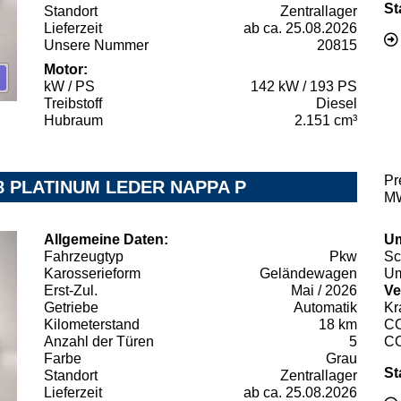
St
Standort
Zentrallager
Lieferzeit
ab ca. 25.08.2026
Unsere Nummer
20815
Motor:
kW / PS
142 kW / 193 PS
Treibstoff
Diesel
Hubraum
2.151 cm³
Pr
8 PLATINUM LEDER NAPPA P
MW
Allgemeine Daten:
Um
Fahrzeugtyp
Pkw
Sc
Karosserieform
Geländewagen
Um
Erst-Zul.
Mai / 2026
Ve
Getriebe
Automatik
Kr
Kilometerstand
18 km
C
Anzahl der Türen
5
C
Farbe
Grau
St
Standort
Zentrallager
Lieferzeit
ab ca. 25.08.2026