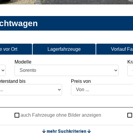
uchtwagen
 vor Ort
Lagerfahrzeuge
Vorlauf F
Modelle
Kra
terstand bis
Preis von
auch Fahrzeuge ohne Bilder anzeigen
mehr Suchkriterien