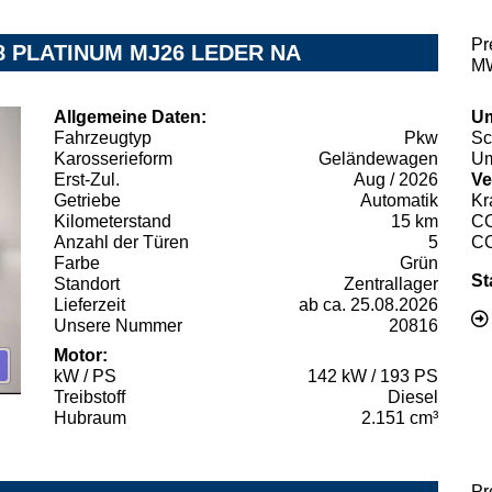
Pr
8 PLATINUM MJ26 LEDER NA
MW
Allgemeine Daten:
Um
Fahrzeugtyp
Pkw
Sc
Karosserieform
Geländewagen
Um
Erst-Zul.
Aug / 2026
Ve
Getriebe
Automatik
Kr
Kilometerstand
15 km
C
Anzahl der Türen
5
C
Farbe
Grün
St
Standort
Zentrallager
Lieferzeit
ab ca. 25.08.2026
Unsere Nummer
20816
Motor:
kW / PS
142 kW / 193 PS
Treibstoff
Diesel
Hubraum
2.151 cm³
Pr