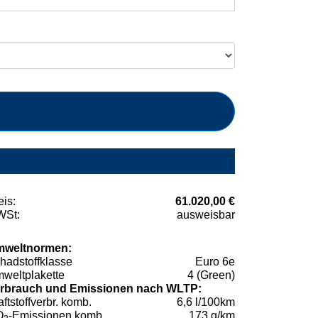
eis:
61.020,00 €
St:
ausweisbar
weltnormen:
hadstoffklasse
Euro 6e
weltplakette
4 (Green)
rbrauch und Emissionen nach WLTP:
aftstoffverbr. komb.
6,6 l/100km
O
-Emissionen komb.
173 g/km