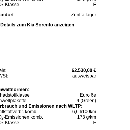
2
O
-Klasse
F
2
andort
Zentrallager
Details zum Kia Sorento anzeigen
eis:
62.530,00 €
St:
ausweisbar
weltnormen:
hadstoffklasse
Euro 6e
weltplakette
4 (Green)
rbrauch und Emissionen nach WLTP:
aftstoffverbr. komb.
6,6 l/100km
O
-Emissionen komb.
173 g/km
2
O
-Klasse
F
2