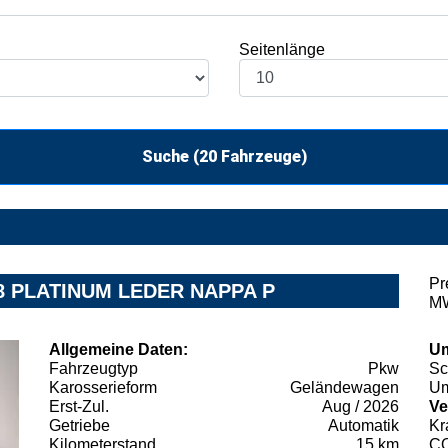
Seitenlänge
Suche (
20
Fahrzeuge)
Pr
8 PLATINUM LEDER NAPPA P
MW
Allgemeine Daten:
Um
Fahrzeugtyp
Pkw
Sc
Karosserieform
Geländewagen
Um
Erst-Zul.
Aug / 2026
Ve
Getriebe
Automatik
Kr
Kilometerstand
15 km
C