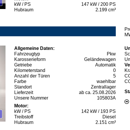
kW / PS
147 kW / 200 PS
Hubraum
2.199 cm³
Pr
MW
Allgemeine Daten:
Um
Fahrzeugtyp
Pkw
Sc
Karosserieform
Geländewagen
Um
Getriebe
Automatik
Ve
Kilometerstand
0
Kr
Anzahl der Türen
5
C
Farbe
waehlbar
C
Standort
Zentrallager
St
Lieferzeit
ab ca. 25.08.2026
Unsere Nummer
105803A
Motor:
kW / PS
142 kW / 193 PS
Treibstoff
Diesel
Hubraum
2.151 cm³