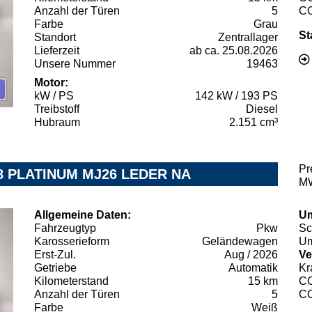
Anzahl der Türen
5
C
Farbe
Grau
St
Standort
Zentrallager
Lieferzeit
ab ca. 25.08.2026
Unsere Nummer
19463
Motor:
kW / PS
142 kW / 193 PS
Treibstoff
Diesel
Hubraum
2.151 cm³
Pr
8 PLATINUM MJ26 LEDER NA
MW
Allgemeine Daten:
Um
Fahrzeugtyp
Pkw
Sc
Karosserieform
Geländewagen
Um
Erst-Zul.
Aug / 2026
Ve
Getriebe
Automatik
Kr
Kilometerstand
15 km
C
Anzahl der Türen
5
C
Farbe
Weiß