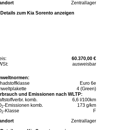
andort
Zentrallager
Details zum Kia Sorento anzeigen
eis:
60.370,00 €
St:
ausweisbar
weltnormen:
hadstoffklasse
Euro 6e
weltplakette
4 (Green)
rbrauch und Emissionen nach WLTP:
aftstoffverbr. komb.
6,6 l/100km
O
-Emissionen komb.
173 g/km
2
O
-Klasse
F
2
andort
Zentrallager