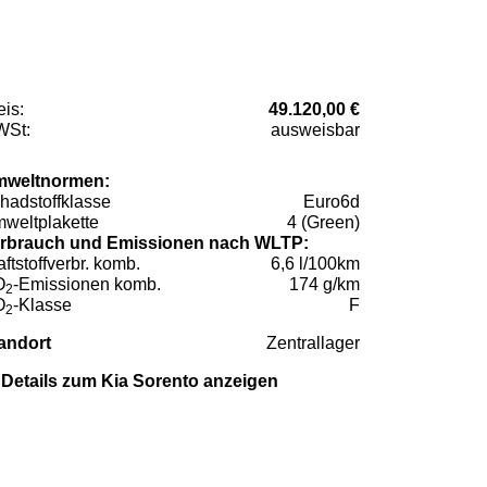
eis:
49.120,00 €
St:
ausweisbar
weltnormen:
hadstoffklasse
Euro6d
weltplakette
4 (Green)
rbrauch und Emissionen nach WLTP:
aftstoffverbr. komb.
6,6 l/100km
O
-Emissionen komb.
174 g/km
2
O
-Klasse
F
2
andort
Zentrallager
Details zum Kia Sorento anzeigen