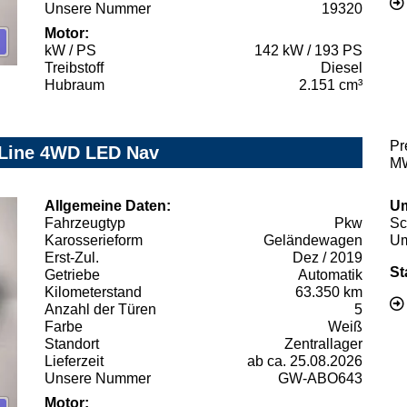
Unsere Nummer
19320
Motor:
kW / PS
142 kW / 193 PS
Treibstoff
Diesel
Hubraum
2.151 cm³
Pr
T-Line 4WD LED Nav
MW
Allgemeine Daten:
Um
Fahrzeugtyp
Pkw
Sc
Karosserieform
Geländewagen
Um
Erst-Zul.
Dez / 2019
St
Getriebe
Automatik
Kilometerstand
63.350 km
Anzahl der Türen
5
Farbe
Weiß
Standort
Zentrallager
Lieferzeit
ab ca. 25.08.2026
Unsere Nummer
GW-ABO643
Motor: