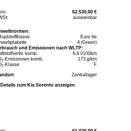
eis:
62.530,00 €
St:
ausweisbar
weltnormen:
hadstoffklasse
Euro 6e
weltplakette
4 (Green)
rbrauch und Emissionen nach WLTP:
aftstoffverbr. komb.
6,6 l/100km
O
-Emissionen komb.
173 g/km
2
O
-Klasse
F
2
andort
Zentrallager
Details zum Kia Sorento anzeigen
eis:
61.020,00 €