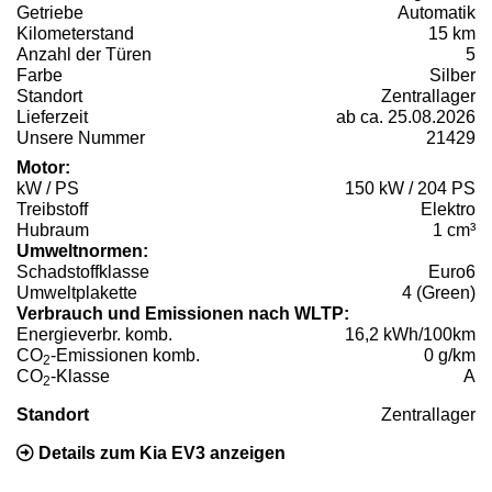
Getriebe
Automatik
Kilometerstand
15 km
Anzahl der Türen
5
Farbe
Silber
Standort
Zentrallager
Lieferzeit
ab ca. 25.08.2026
Unsere Nummer
21429
Motor:
kW / PS
150 kW / 204 PS
Treibstoff
Elektro
Hubraum
1 cm³
Umweltnormen:
Schadstoffklasse
Euro6
Umweltplakette
4 (Green)
Verbrauch und Emissionen nach WLTP:
Energieverbr. komb.
16,2 kWh/100km
CO
-Emissionen komb.
0 g/km
2
CO
-Klasse
A
2
Standort
Zentrallager
Details zum Kia EV3 anzeigen