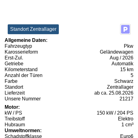
Standort Zentrallager
Allgemeine Daten:
Fahrzeugtyp
Pkw
Karosserieform
Geländewagen
Erst-Zul.
Aug / 2026
Getriebe
Automatik
Kilometerstand
15 km
Anzahl der Türen
5
Farbe
Schwarz
Standort
Zentrallager
Lieferzeit
ab ca. 25.08.2026
Unsere Nummer
21217
Motor:
kW / PS
150 kW / 204 PS
Treibstoff
Elektro
Hubraum
1 cm³
Umweltnormen:
Schadstoffklasse
Euro6