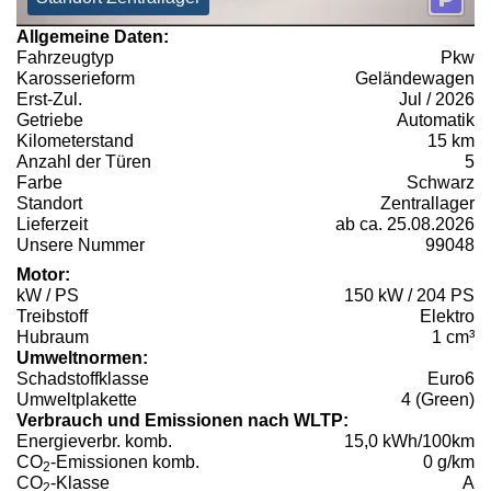
Allgemeine Daten:
Fahrzeugtyp
Pkw
Karosserieform
Geländewagen
Erst-Zul.
Jul / 2026
Getriebe
Automatik
Kilometerstand
15 km
Anzahl der Türen
5
Farbe
Schwarz
Standort
Zentrallager
Lieferzeit
ab ca. 25.08.2026
Unsere Nummer
99048
Motor:
kW / PS
150 kW / 204 PS
Treibstoff
Elektro
Hubraum
1 cm³
Umweltnormen:
Schadstoffklasse
Euro6
Umweltplakette
4 (Green)
Verbrauch und Emissionen nach WLTP:
Energieverbr. komb.
15,0 kWh/100km
CO
-Emissionen komb.
0 g/km
2
CO
-Klasse
A
2