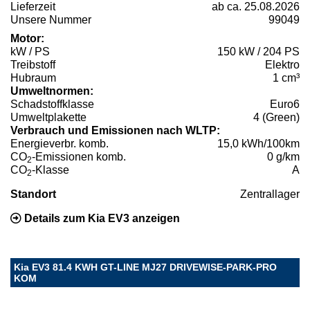
Lieferzeit
ab ca. 25.08.2026
Unsere Nummer
99049
Motor:
kW / PS
150 kW / 204 PS
Treibstoff
Elektro
Hubraum
1 cm³
Umweltnormen:
Schadstoffklasse
Euro6
Umweltplakette
4 (Green)
Verbrauch und Emissionen nach WLTP:
Energieverbr. komb.
15,0 kWh/100km
CO
-Emissionen komb.
0 g/km
2
CO
-Klasse
A
2
Standort
Zentrallager
Details zum Kia EV3 anzeigen
Kia EV3 81.4 KWH GT-LINE MJ27 DRIVEWISE-PARK-PRO
KOM