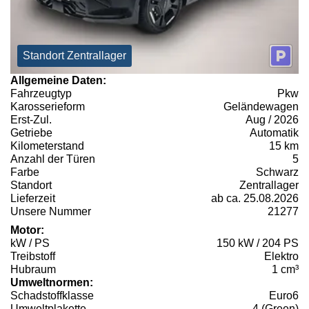
Standort Zentrallager
Allgemeine Daten:
Fahrzeugtyp
Pkw
Karosserieform
Geländewagen
Erst-Zul.
Aug / 2026
Getriebe
Automatik
Kilometerstand
15 km
Anzahl der Türen
5
Farbe
Schwarz
Standort
Zentrallager
Lieferzeit
ab ca. 25.08.2026
Unsere Nummer
21277
Motor:
kW / PS
150 kW / 204 PS
Treibstoff
Elektro
Hubraum
1 cm³
Umweltnormen:
Schadstoffklasse
Euro6
Umweltplakette
4 (Green)