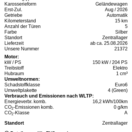
Karosserieform
Geländewagen
Erst-Zul.
Aug / 2026
Getriebe
Automatik
Kilometerstand
15 km
Anzahl der Türen
5
Farbe
Silber
Standort
Zentrallager
Lieferzeit
ab ca. 25.08.2026
Unsere Nummer
21372
Motor:
kW / PS
150 kW / 204 PS
Treibstoff
Elektro
Hubraum
1 cm³
Umweltnormen:
Schadstoffklasse
Euro6
Umweltplakette
4 (Green)
Verbrauch und Emissionen nach WLTP:
Energieverbr. komb.
16,2 kWh/100km
CO
-Emissionen komb.
0 g/km
2
CO
-Klasse
A
2
Standort
Zentrallager