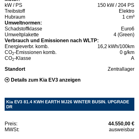
kW / PS
150 kW / 204 PS
Treibstoff
Elektro
Hubraum
1 cm³
Umweltnormen:
Schadstoffklasse
Euro6
Umweltplakette
4 (Green)
Verbrauch und Emissionen nach WLTP:
Energieverbr. komb.
16,2 kWh/100km
CO
-Emissionen komb.
0 g/km
2
CO
-Klasse
A
2
Standort
Zentrallager
Details zum Kia EV3 anzeigen
Kia EV3 81.4 KWH EARTH MJ26 WINTER BUSIN. UPGRADE
DR
Preis:
44.550,00 €
MWSt:
ausweisbar