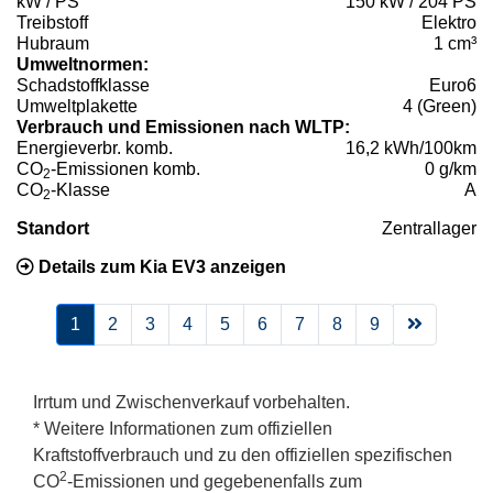
kW / PS
150 kW / 204 PS
Treibstoff
Elektro
Hubraum
1 cm³
Umweltnormen:
Schadstoffklasse
Euro6
Umweltplakette
4 (Green)
Verbrauch und Emissionen nach WLTP:
Energieverbr. komb.
16,2 kWh/100km
CO
-Emissionen komb.
0 g/km
2
CO
-Klasse
A
2
Standort
Zentrallager
Details zum Kia EV3 anzeigen
1
2
3
4
5
6
7
8
9
Irrtum und Zwischenverkauf vorbehalten.
* Weitere Informationen zum offiziellen
Kraftstoffverbrauch und zu den offiziellen spezifischen
2
CO
-Emissionen und gegebenenfalls zum