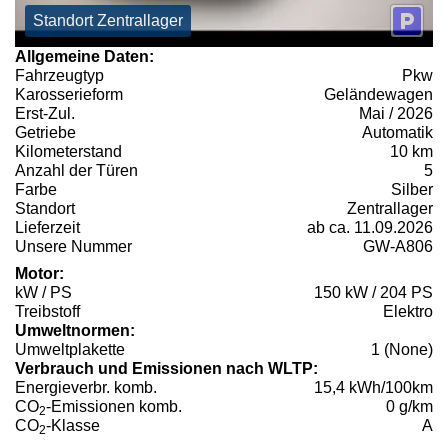
Standort Zentrallager
Allgemeine Daten:
Fahrzeugtyp
Pkw
Karosserieform
Geländewagen
Erst-Zul.
Mai / 2026
Getriebe
Automatik
Kilometerstand
10 km
Anzahl der Türen
5
Farbe
Silber
Standort
Zentrallager
Lieferzeit
ab ca. 11.09.2026
Unsere Nummer
GW-A806
Motor:
kW / PS
150 kW / 204 PS
Treibstoff
Elektro
Umweltnormen:
Umweltplakette
1 (None)
Verbrauch und Emissionen nach WLTP:
Energieverbr. komb.
15,4 kWh/100km
CO
-Emissionen komb.
0 g/km
2
CO
-Klasse
A
2