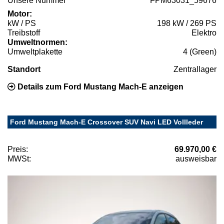
Unsere Nummer
FPM63031_59676
Motor:
kW / PS
198 kW / 269 PS
Treibstoff
Elektro
Umweltnormen:
Umweltplakette
4 (Green)
Standort
Zentrallager
Details zum Ford Mustang Mach-E anzeigen
Ford Mustang Mach-E Crossover SUV Navi LED Vollleder
Preis:
69.970,00 €
MWSt:
ausweisbar