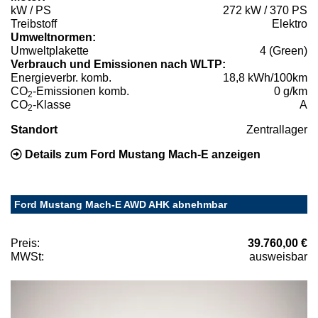
kW / PS
272 kW / 370 PS
Treibstoff
Elektro
Umweltnormen:
Umweltplakette
4 (Green)
Verbrauch und Emissionen nach WLTP:
Energieverbr. komb.
18,8 kWh/100km
CO
-Emissionen komb.
0 g/km
2
CO
-Klasse
A
2
Standort
Zentrallager
Details zum Ford Mustang Mach-E anzeigen
Ford Mustang Mach-E AWD AHK abnehmbar
Preis:
39.760,00 €
MWSt:
ausweisbar