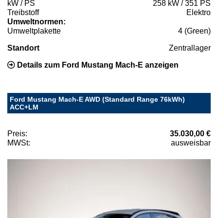
kW / PS
258 kW / 351 PS
Treibstoff
Elektro
Umweltnormen:
Umweltplakette
4 (Green)
Standort
Zentrallager
Details zum Ford Mustang Mach-E anzeigen
Ford Mustang Mach-E AWD (Standard Range 76kWh)
ACC+LM
Preis:
35.030,00 €
MWSt:
ausweisbar