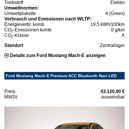
Treibstoff
Elektro
Umweltnormen:
Umweltplakette
4 (Green)
Verbrauch und Emissionen nach WLTP:
Energieverbr. komb.
19,5 kWh/100km
CO
-Emissionen komb.
0 g/km
2
CO
-Klasse
A
2
Standort
Zentrallager
Details zum Ford Mustang Mach-E anzeigen
Ford Mustang Mach-E Premium ACC Bluetooth Navi LED
Preis:
43.120,00 €
MWSt:
ausweisbar