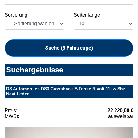
Sortierung
Seitenlänge
Suche (
3
Fahrzeuge)
Suchergebnisse
DS Automobiles DS3 Crossback E-Tense Rivoli 11kw Shz
Navi Leder
Preis:
22.220,00 €
MWSt:
ausweisbar