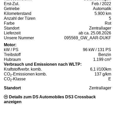
Erst-Zul.
Feb / 2022
Getriebe
Automatik
Kilometerstand
5.900 km
Anzahl der Türen
5
Farbe
Rot
Standort
Zentrallager
Lieferzeit
ab ca. 25.08.2026
Unsere Nummer
095569_GW_AAR-DUKF
Motor:
kW / PS
96 kW / 131 PS
Treibstoff
Benzin
Hubraum
1.199 cm³
Verbrauch und Emissionen nach WLTP:
Kraftstoffverbr. komb.
6,1 l/100km
CO
-Emissionen komb.
137 g/km
2
CO
-Klasse
E
2
Standort
Zentrallager
Details zum DS Automobiles DS3 Crossback
anzeigen