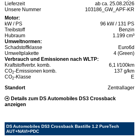
Lieferzeit
ab ca. 25.08.2026
Unsere Nummer
103186_GW_APF-KR
Motor:
kW / PS
96 kW / 131 PS
Treibstoff
Benzin
Hubraum
1.199 cm³
Umweltnormen:
Schadstoffklasse
Euro6d
Umweltplakette
4 (Green)
Verbrauch und Emissionen nach WLTP:
Kraftstoffverbr. komb.
6,1 l/100km
CO
-Emissionen komb.
137 g/km
2
CO
-Klasse
E
2
Standort
Zentrallager
Details zum DS Automobiles DS3 Crossback
anzeigen
DS Automobiles DS3 Crossback Bastille 1.2 PureTech
AUT+NAVI+PDC