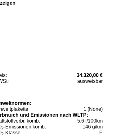
zeigen
eis:
34.320,00 €
St:
ausweisbar
weltnormen:
weltplakette
1 (None)
rbrauch und Emissionen nach WLTP:
aftstoffverbr. komb.
5,6 l/100km
O
-Emissionen komb.
146 g/km
2
O
-Klasse
E
2