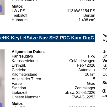
Motor:
kW / PS
113 kW / 154 PS
Treibstoff
Benzin
Hubraum
1.498 cm³
Pr
 eHK Keyl elSitze Nav SHZ PDC Kam DigC
MW
Allgemeine Daten:
Um
Fahrzeugtyp
Pkw
Um
Karosserieform
Geländewagen
Ve
Erst-Zul.
Feb / 2026
Kr
Getriebe
Automatik
C
Kilometerstand
10 km
C
Anzahl der Türen
5
St
Farbe
Grau
Standort
Zentrallager
Lieferzeit
ab ca. 25.08.2026
an
Unsere Nummer
GW-AGL2252
Motor: