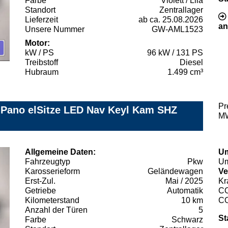
Farbe
Violett / Lila
Standort
Zentrallager
Lieferzeit
ab ca. 25.08.2026
an
Unsere Nummer
GW-AML1523
Motor:
kW / PS
96 kW / 131 PS
Treibstoff
Diesel
Hubraum
1.499 cm³
Pr
 Pano elSitze LED Nav Keyl Kam SHZ
MW
Allgemeine Daten:
Um
Fahrzeugtyp
Pkw
Um
Karosserieform
Geländewagen
Ve
Erst-Zul.
Mai / 2025
Kr
Getriebe
Automatik
C
Kilometerstand
10 km
C
Anzahl der Türen
5
St
Farbe
Schwarz