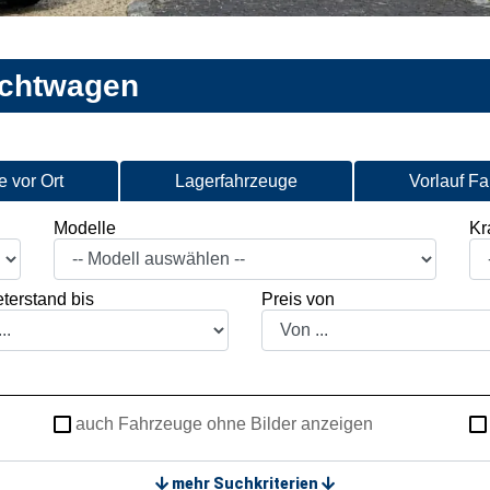
uchtwagen
 vor Ort
Lagerfahrzeuge
Vorlauf F
Modelle
Kra
terstand bis
Preis von
auch Fahrzeuge ohne Bilder anzeigen
mehr Suchkriterien