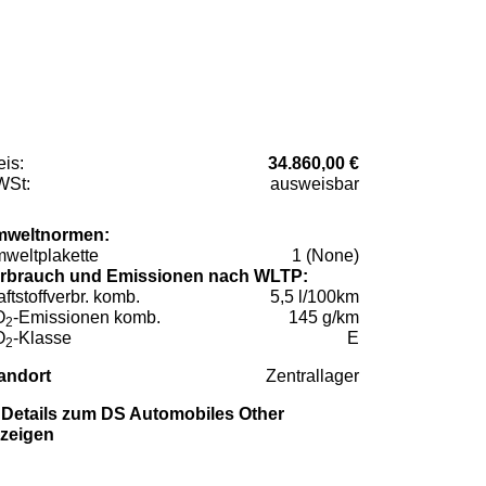
eis:
34.860,00 €
St:
ausweisbar
weltnormen:
weltplakette
1 (None)
rbrauch und Emissionen nach WLTP:
aftstoffverbr. komb.
5,5 l/100km
O
-Emissionen komb.
145 g/km
2
O
-Klasse
E
2
andort
Zentrallager
Details zum DS Automobiles Other
zeigen