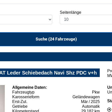
Seitenlänge
Suche (
24
Fahrzeuge)
Pr
 AT Leder Schiebedach Navi Shz PDC v+h
MW
Allgemeine Daten:
Um
Fahrzeugtyp
Pkw
Um
Karosserieform
Geländewagen
St
Erst-Zul.
Mär / 2025
Getriebe
Automatik
Kilometerstand
29.182 km