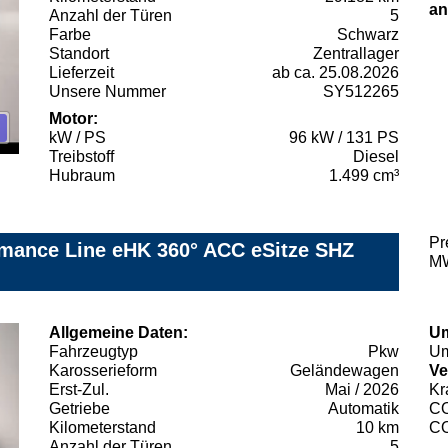
an
Anzahl der Türen
5
Farbe
Schwarz
Standort
Zentrallager
Lieferzeit
ab ca. 25.08.2026
Unsere Nummer
SY512265
Motor:
kW / PS
96 kW / 131 PS
Treibstoff
Diesel
Hubraum
1.499 cm³
Pr
mance Line eHK 360° ACC eSitze SHZ
MW
Allgemeine Daten:
Um
Fahrzeugtyp
Pkw
Um
Karosserieform
Geländewagen
Ve
Erst-Zul.
Mai / 2026
Kr
Getriebe
Automatik
C
Kilometerstand
10 km
C
Anzahl der Türen
5