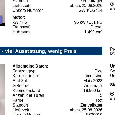
Standort
Zentrallager
Lieferzeit
ab ca. 25.08.2026
an
Unsere Nummer
GW-KOS414
Motor:
kW / PS
96 kW / 131 PS
Treibstoff
Diesel
Hubraum
1.499 cm³
Pr
- viel Ausstattung, wenig Preis
MW
Allgemeine Daten:
Um
Fahrzeugtyp
Pkw
Sc
Karosserieform
Limousine
Um
Erst-Zul.
Mai / 2023
St
Getriebe
Automatik
Kilometerstand
19.900 km
Anzahl der Türen
5
an
Farbe
Rot
Standort
Zentrallager
Lieferzeit
ab ca. 25.08.2026
Unsere Nummer
P830010