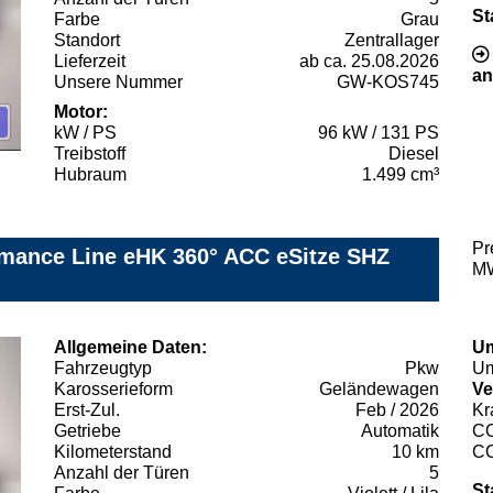
St
Farbe
Grau
Standort
Zentrallager
Lieferzeit
ab ca. 25.08.2026
an
Unsere Nummer
GW-KOS745
Motor:
kW / PS
96 kW / 131 PS
Treibstoff
Diesel
Hubraum
1.499 cm³
Pr
mance Line eHK 360° ACC eSitze SHZ
MW
Allgemeine Daten:
Um
Fahrzeugtyp
Pkw
Um
Karosserieform
Geländewagen
Ve
Erst-Zul.
Feb / 2026
Kr
Getriebe
Automatik
C
Kilometerstand
10 km
C
Anzahl der Türen
5
St