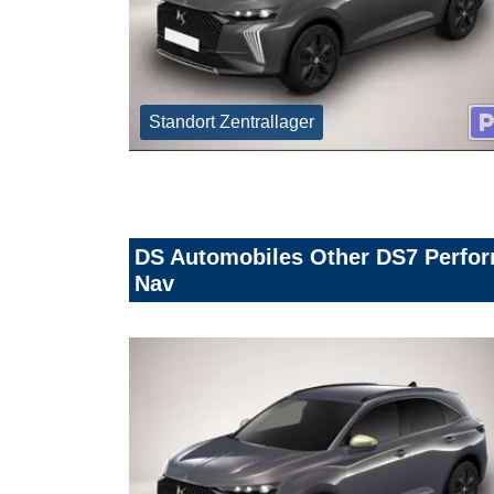
Standort Zentrallager
DS Automobiles Other DS7 Perfor
Nav