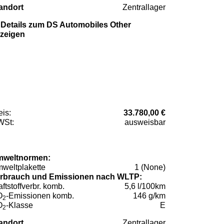
andort
Zentrallager
Details zum DS Automobiles Other
zeigen
eis:
33.780,00 €
St:
ausweisbar
weltnormen:
weltplakette
1 (None)
rbrauch und Emissionen nach WLTP:
aftstoffverbr. komb.
5,6 l/100km
O
-Emissionen komb.
146 g/km
2
O
-Klasse
E
2
andort
Zentrallager