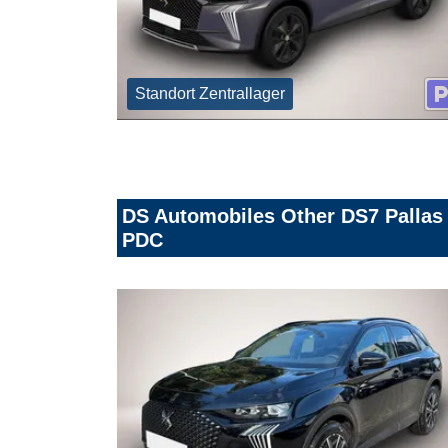
Standort Zentrallager
DS Automobiles Other DS7 Pallas
PDC