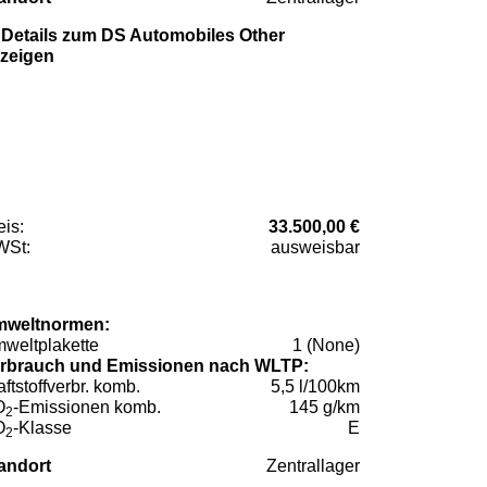
Details zum DS Automobiles Other
zeigen
eis:
33.500,00 €
St:
ausweisbar
weltnormen:
weltplakette
1 (None)
rbrauch und Emissionen nach WLTP:
aftstoffverbr. komb.
5,5 l/100km
O
-Emissionen komb.
145 g/km
2
O
-Klasse
E
2
andort
Zentrallager