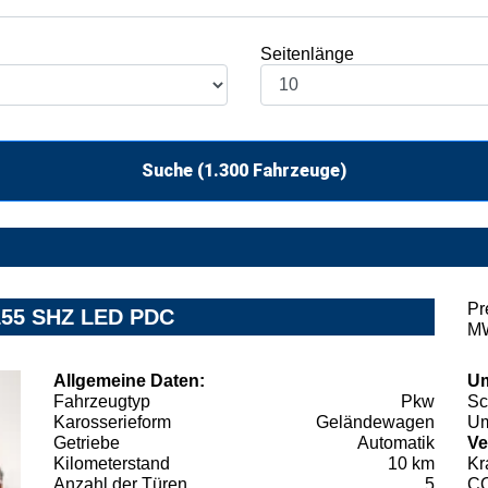
Seitenlänge
Suche (
1.300
Fahrzeuge)
Pr
 155 SHZ LED PDC
MW
Allgemeine Daten:
Um
Fahrzeugtyp
Pkw
Sc
Karosserieform
Geländewagen
Um
Getriebe
Automatik
Ve
Kilometerstand
10 km
Kr
Anzahl der Türen
5
C