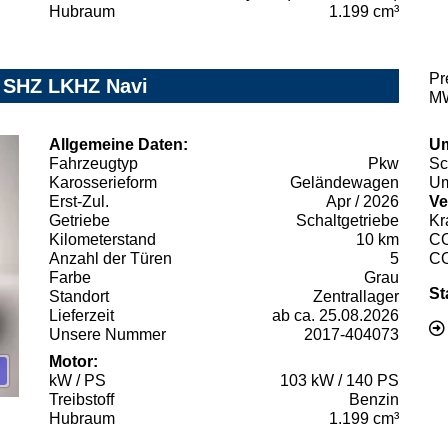
Hubraum
1.199 cm³
Pr
n SHZ LKHZ Navi
MW
Allgemeine Daten:
Um
Fahrzeugtyp
Pkw
Sc
Karosserieform
Geländewagen
Um
Erst-Zul.
Apr / 2026
Ve
Getriebe
Schaltgetriebe
Kr
Kilometerstand
10 km
C
Anzahl der Türen
5
C
Farbe
Grau
St
Standort
Zentrallager
Lieferzeit
ab ca. 25.08.2026
Unsere Nummer
2017-404073
Motor:
kW / PS
103 kW / 140 PS
Treibstoff
Benzin
Hubraum
1.199 cm³