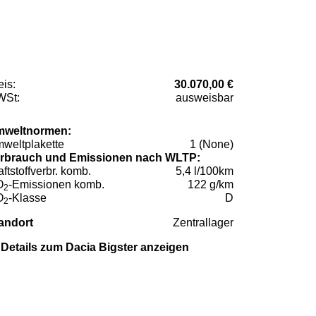
eis:
30.070,00 €
St:
ausweisbar
weltnormen:
weltplakette
1 (None)
rbrauch und Emissionen nach WLTP:
aftstoffverbr. komb.
5,4 l/100km
O
-Emissionen komb.
122 g/km
2
O
-Klasse
D
2
andort
Zentrallager
Details zum Dacia Bigster anzeigen