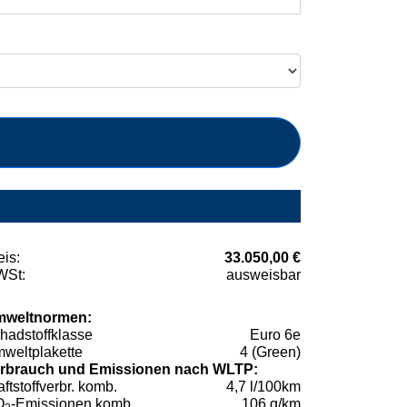
eis:
33.050,00 €
St:
ausweisbar
weltnormen:
hadstoffklasse
Euro 6e
weltplakette
4 (Green)
rbrauch und Emissionen nach WLTP:
aftstoffverbr. komb.
4,7 l/100km
O
-Emissionen komb.
106 g/km