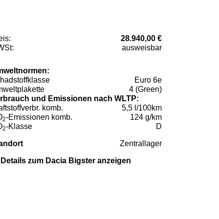
eis:
28.940,00 €
St:
ausweisbar
weltnormen:
hadstoffklasse
Euro 6e
weltplakette
4 (Green)
rbrauch und Emissionen nach WLTP:
aftstoffverbr. komb.
5,5 l/100km
O
-Emissionen komb.
124 g/km
2
O
-Klasse
D
2
andort
Zentrallager
Details zum Dacia Bigster anzeigen