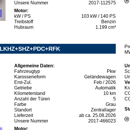
Unsere Nummer
2017-112575
Motor:
kW / PS
103 kW / 140 PS
Treibstoff
Benzin
Hubraum
1.199 cm³
Pr
ney LKHZ+SHZ+PDC+RFK
MW
Allgemeine Daten:
Um
Fahrzeugtyp
Pkw
Sc
Karosserieform
Geländewagen
Um
Erst-Zul.
Feb / 2026
Ve
Getriebe
Automatik
Kr
Kilometerstand
10 km
C
Anzahl der Türen
5
C
Farbe
Grau
St
Standort
Zentrallager
Lieferzeit
ab ca. 25.08.2026
Unsere Nummer
2017-466023
Motor: