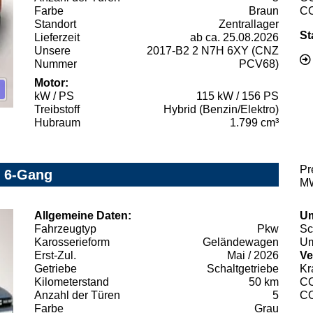
Farbe
Braun
C
Standort
Zentrallager
St
Lieferzeit
ab ca. 25.08.2026
Unsere
2017-B2 2 N7H 6XY (CNZ
Nummer
PCV68)
Motor:
kW / PS
115 kW / 156 PS
Treibstoff
Hybrid (Benzin/Elektro)
Hubraum
1.799 cm³
Pr
0 6-Gang
MW
Allgemeine Daten:
Um
Fahrzeugtyp
Pkw
Sc
Karosserieform
Geländewagen
Um
Erst-Zul.
Mai / 2026
Ve
Getriebe
Schaltgetriebe
Kr
Kilometerstand
50 km
C
Anzahl der Türen
5
C
Farbe
Grau