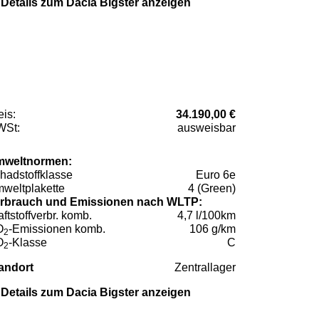
Details zum Dacia Bigster anzeigen
eis:
34.190,00 €
St:
ausweisbar
weltnormen:
hadstoffklasse
Euro 6e
weltplakette
4 (Green)
rbrauch und Emissionen nach WLTP:
aftstoffverbr. komb.
4,7 l/100km
O
-Emissionen komb.
106 g/km
2
O
-Klasse
C
2
andort
Zentrallager
Details zum Dacia Bigster anzeigen