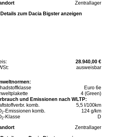
andort
Zentrallager
Details zum Dacia Bigster anzeigen
eis:
28.940,00 €
St:
ausweisbar
weltnormen:
hadstoffklasse
Euro 6e
weltplakette
4 (Green)
rbrauch und Emissionen nach WLTP:
aftstoffverbr. komb.
5,5 l/100km
O
-Emissionen komb.
124 g/km
2
O
-Klasse
D
2
andort
Zentrallager