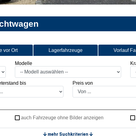
uchtwagen
 vor Ort
Lagerfahrzeuge
Vorlauf F
Modelle
Kra
terstand bis
Preis von
auch Fahrzeuge ohne Bilder anzeigen
mehr Suchkriterien