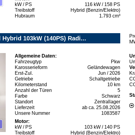
kW / PS
116 kW / 158 PS
Treibstoff
Hybrid (Benzin/Elektro)
Hubraum
1.793 cm³
Pr
 Hybrid 103kW (140PS) Radi...
MW
Allgemeine Daten:
Um
Fahrzeugtyp
Pkw
Um
Karosserieform
Geländewagen
Ve
Erst-Zul.
Jun / 2026
Kr
Getriebe
Schaltgetriebe
C
Kilometerstand
10 km
C
Anzahl der Türen
5
St
Farbe
Schwarz
Standort
Zentrallager
Lieferzeit
ab ca. 25.08.2026
Unsere Nummer
1083587
Motor:
kW / PS
103 kW / 140 PS
Treibstoff
Hybrid (Benzin/Elektro)