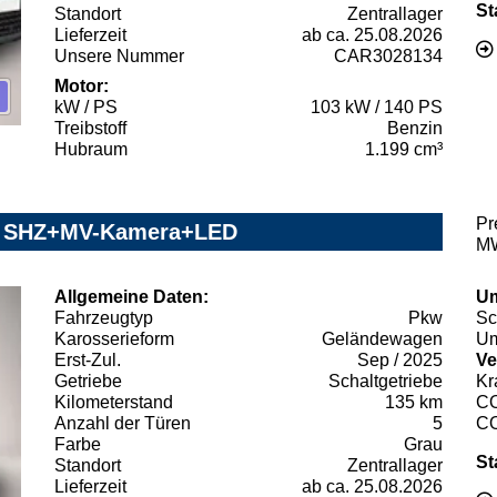
St
Standort
Zentrallager
Lieferzeit
ab ca. 25.08.2026
Unsere Nummer
CAR3028134
Motor:
kW / PS
103 kW / 140 PS
Treibstoff
Benzin
Hubraum
1.199 cm³
Pr
on SHZ+MV-Kamera+LED
MW
Allgemeine Daten:
Um
Fahrzeugtyp
Pkw
Sc
Karosserieform
Geländewagen
Um
Erst-Zul.
Sep / 2025
Ve
Getriebe
Schaltgetriebe
Kr
Kilometerstand
135 km
C
Anzahl der Türen
5
C
Farbe
Grau
St
Standort
Zentrallager
Lieferzeit
ab ca. 25.08.2026