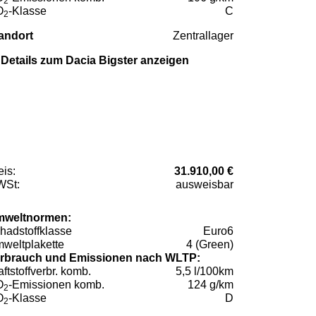
2
O
-Klasse
C
2
andort
Zentrallager
Details zum Dacia Bigster anzeigen
eis:
31.910,00 €
St:
ausweisbar
weltnormen:
hadstoffklasse
Euro6
weltplakette
4 (Green)
rbrauch und Emissionen nach WLTP:
aftstoffverbr. komb.
5,5 l/100km
O
-Emissionen komb.
124 g/km
2
O
-Klasse
D
2