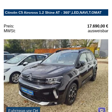
Citroën C5 Aircross 1.2 Shine AT - 360°,LED,NAVI,T.OMAT
Preis:
17.690,00 €
MWSt:
ausweisbar
Fahrzeug vor Ort