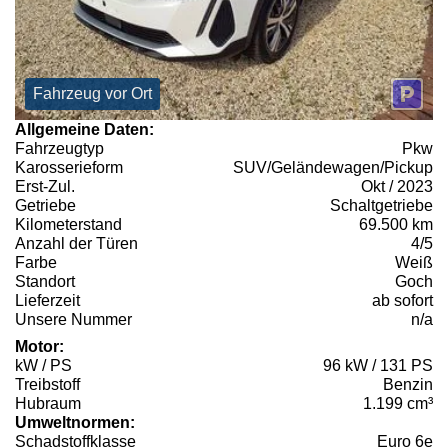
Fahrzeug vor Ort
Allgemeine Daten:
Fahrzeugtyp
Pkw
Karosserieform
SUV/Geländewagen/Pickup
Erst-Zul.
Okt / 2023
Getriebe
Schaltgetriebe
Kilometerstand
69.500 km
Anzahl der Türen
4/5
Farbe
Weiß
Standort
Goch
Lieferzeit
ab sofort
Unsere Nummer
n/a
Motor:
kW / PS
96 kW / 131 PS
Treibstoff
Benzin
Hubraum
1.199 cm³
Umweltnormen:
Schadstoffklasse
Euro 6e