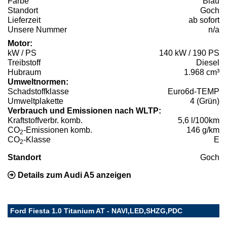
Farbe
Blau
Standort
Goch
Lieferzeit
ab sofort
Unsere Nummer
n/a
Motor:
kW / PS
140 kW / 190 PS
Treibstoff
Diesel
Hubraum
1.968 cm³
Umweltnormen:
Schadstoffklasse
Euro6d-TEMP
Umweltplakette
4 (Grün)
Verbrauch und Emissionen nach WLTP:
Kraftstoffverbr. komb.
5,6 l/100km
CO
-Emissionen komb.
146 g/km
2
CO
-Klasse
E
2
Standort
Goch
Details zum Audi A5 anzeigen
Ford Fiesta 1.0 Titanium AT - NAVI,LED,SHZG,PDC