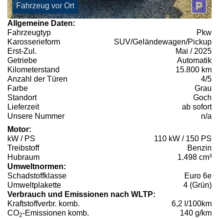
Fahrzeug vor Ort
Allgemeine Daten:
Fahrzeugtyp
Pkw
Karosserieform
SUV/Geländewagen/Pickup
Erst-Zul.
Mai / 2025
Getriebe
Automatik
Kilometerstand
15.800 km
Anzahl der Türen
4/5
Farbe
Grau
Standort
Goch
Lieferzeit
ab sofort
Unsere Nummer
n/a
Motor:
kW / PS
110 kW / 150 PS
Treibstoff
Benzin
Hubraum
1.498 cm³
Umweltnormen:
Schadstoffklasse
Euro 6e
Umweltplakette
4 (Grün)
Verbrauch und Emissionen nach WLTP:
Kraftstoffverbr. komb.
6,2 l/100km
CO
-Emissionen komb.
140 g/km
2