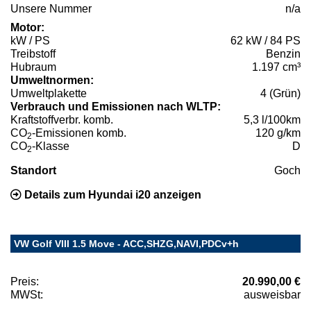
Unsere Nummer
n/a
Motor:
kW / PS
62 kW / 84 PS
Treibstoff
Benzin
Hubraum
1.197 cm³
Umweltnormen:
Umweltplakette
4 (Grün)
Verbrauch und Emissionen nach WLTP:
Kraftstoffverbr. komb.
5,3 l/100km
CO
-Emissionen komb.
120 g/km
2
CO
-Klasse
D
2
Standort
Goch
Details zum Hyundai i20 anzeigen
VW Golf VIII 1.5 Move - ACC,SHZG,NAVI,PDCv+h
Preis:
20.990,00 €
MWSt:
ausweisbar