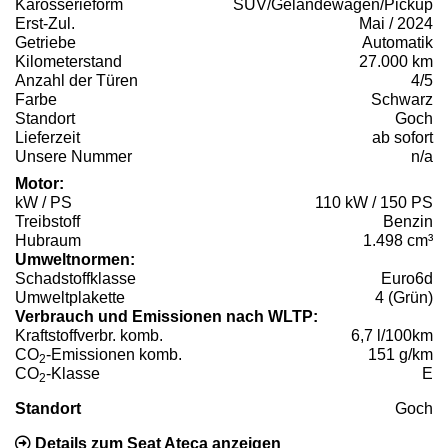
Karosserieform
SUV/Geländewagen/Pickup
Erst-Zul.
Mai / 2024
Getriebe
Automatik
Kilometerstand
27.000 km
Anzahl der Türen
4/5
Farbe
Schwarz
Standort
Goch
Lieferzeit
ab sofort
Unsere Nummer
n/a
Motor:
kW / PS
110 kW / 150 PS
Treibstoff
Benzin
Hubraum
1.498 cm³
Umweltnormen:
Schadstoffklasse
Euro6d
Umweltplakette
4 (Grün)
Verbrauch und Emissionen nach WLTP:
Kraftstoffverbr. komb.
6,7 l/100km
CO
-Emissionen komb.
151 g/km
2
CO
-Klasse
E
2
Standort
Goch
Details zum Seat Ateca anzeigen