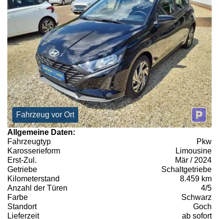
Fahrzeug vor Ort
Allgemeine Daten:
Fahrzeugtyp
Pkw
Karosserieform
Limousine
Erst-Zul.
Mär / 2024
Getriebe
Schaltgetriebe
Kilometerstand
8.459 km
Anzahl der Türen
4/5
Farbe
Schwarz
Standort
Goch
Lieferzeit
ab sofort