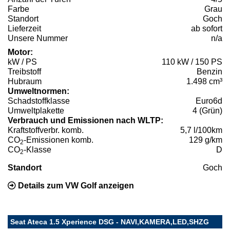
Farbe
Grau
Standort
Goch
Lieferzeit
ab sofort
Unsere Nummer
n/a
Motor:
kW / PS
110 kW / 150 PS
Treibstoff
Benzin
Hubraum
1.498 cm³
Umweltnormen:
Schadstoffklasse
Euro6d
Umweltplakette
4 (Grün)
Verbrauch und Emissionen nach WLTP:
Kraftstoffverbr. komb.
5,7 l/100km
CO
-Emissionen komb.
129 g/km
2
CO
-Klasse
D
2
Standort
Goch
Details zum VW Golf anzeigen
Seat Ateca 1.5 Xperience DSG - NAVI,KAMERA,LED,SHZG