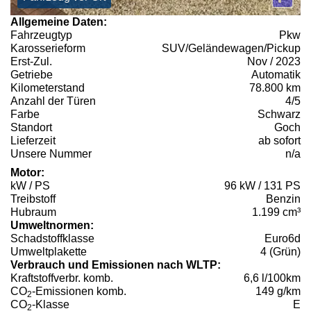
Allgemeine Daten:
Fahrzeugtyp
Pkw
Karosserieform
SUV/Geländewagen/Pickup
Erst-Zul.
Nov / 2023
Getriebe
Automatik
Kilometerstand
78.800 km
Anzahl der Türen
4/5
Farbe
Schwarz
Standort
Goch
Lieferzeit
ab sofort
Unsere Nummer
n/a
Motor:
kW / PS
96 kW / 131 PS
Treibstoff
Benzin
Hubraum
1.199 cm³
Umweltnormen:
Schadstoffklasse
Euro6d
Umweltplakette
4 (Grün)
Verbrauch und Emissionen nach WLTP:
Kraftstoffverbr. komb.
6,6 l/100km
CO
-Emissionen komb.
149 g/km
2
CO
-Klasse
E
2