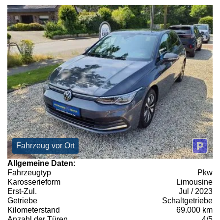
Fahrzeug vor Ort
Allgemeine Daten:
Fahrzeugtyp
Pkw
Karosserieform
Limousine
Erst-Zul.
Jul / 2023
Getriebe
Schaltgetriebe
Kilometerstand
69.000 km
Anzahl der Türen
4/5