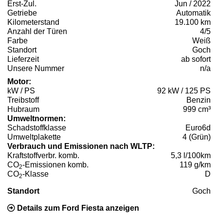
Erst-Zul.
Jun / 2022
Getriebe
Automatik
Kilometerstand
19.100 km
Anzahl der Türen
4/5
Farbe
Weiß
Standort
Goch
Lieferzeit
ab sofort
Unsere Nummer
n/a
Motor:
kW / PS
92 kW / 125 PS
Treibstoff
Benzin
Hubraum
999 cm³
Umweltnormen:
Schadstoffklasse
Euro6d
Umweltplakette
4 (Grün)
Verbrauch und Emissionen nach WLTP:
Kraftstoffverbr. komb.
5,3 l/100km
CO
-Emissionen komb.
119 g/km
2
CO
-Klasse
D
2
Standort
Goch
Details zum Ford Fiesta anzeigen