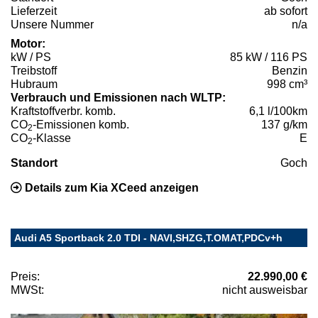
Lieferzeit
ab sofort
Unsere Nummer
n/a
Motor:
kW / PS
85 kW / 116 PS
Treibstoff
Benzin
Hubraum
998 cm³
Verbrauch und Emissionen nach WLTP:
Kraftstoffverbr. komb.
6,1 l/100km
CO
-Emissionen komb.
137 g/km
2
CO
-Klasse
E
2
Standort
Goch
Details zum Kia XCeed anzeigen
Audi A5 Sportback 2.0 TDI - NAVI,SHZG,T.OMAT,PDCv+h
Preis:
22.990,00 €
MWSt:
nicht ausweisbar