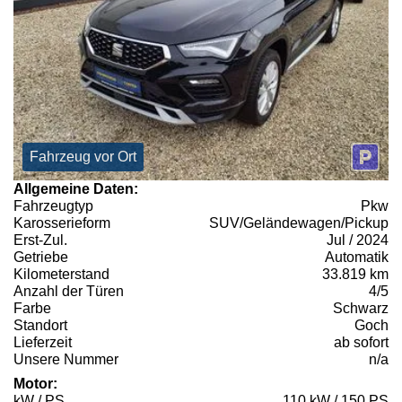
Fahrzeug vor Ort
Allgemeine Daten:
Fahrzeugtyp
Pkw
Karosserieform
SUV/Geländewagen/Pickup
Erst-Zul.
Jul / 2024
Getriebe
Automatik
Kilometerstand
33.819 km
Anzahl der Türen
4/5
Farbe
Schwarz
Standort
Goch
Lieferzeit
ab sofort
Unsere Nummer
n/a
Motor:
kW / PS
110 kW / 150 PS