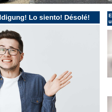
E
digung! Lo siento! Désolé!
u