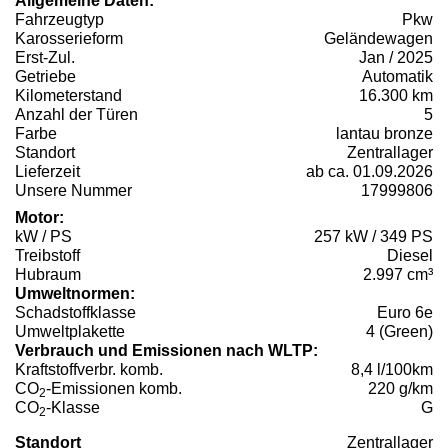
Allgemeine Daten:
Fahrzeugtyp
Pkw
Karosserieform
Geländewagen
Erst-Zul.
Jan / 2025
Getriebe
Automatik
Kilometerstand
16.300 km
Anzahl der Türen
5
Farbe
lantau bronze
Standort
Zentrallager
Lieferzeit
ab ca. 01.09.2026
Unsere Nummer
17999806
Motor:
kW / PS
257 kW / 349 PS
Treibstoff
Diesel
Hubraum
2.997 cm³
Umweltnormen:
Schadstoffklasse
Euro 6e
Umweltplakette
4 (Green)
Verbrauch und Emissionen nach WLTP:
Kraftstoffverbr. komb.
8,4 l/100km
CO
-Emissionen komb.
220 g/km
2
CO
-Klasse
G
2
Standort
Zentrallager