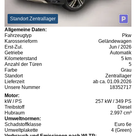
Standort Zentrallager
Allgemeine Daten:
Fahrzeugtyp
Pkw
Karosserieform
Geländewagen
Erst-Zul.
Jun / 2026
Getriebe
Automatik
Kilometerstand
5 km
Anzahl der Türen
5
Farbe
Grau
Standort
Zentrallager
Lieferzeit
ab ca. 01.09.2026
Unsere Nummer
18352717
Motor:
kW / PS
257 kW / 349 PS
Treibstoff
Diesel
Hubraum
2.997 cm³
Umweltnormen:
Schadstoffklasse
Euro 6e
Umweltplakette
4 (Green)
Verbrauch und Emissionen nach WLTP: