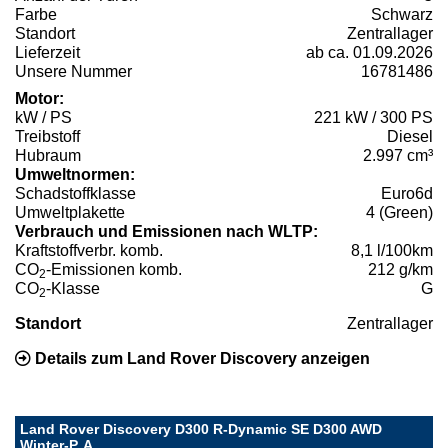
Farbe
Schwarz
Standort
Zentrallager
Lieferzeit
ab ca. 01.09.2026
Unsere Nummer
16781486
Motor:
kW / PS
221 kW / 300 PS
Treibstoff
Diesel
Hubraum
2.997 cm³
Umweltnormen:
Schadstoffklasse
Euro6d
Umweltplakette
4 (Green)
Verbrauch und Emissionen nach WLTP:
Kraftstoffverbr. komb.
8,1 l/100km
CO
-Emissionen komb.
212 g/km
2
CO
-Klasse
G
2
Standort
Zentrallager
Details zum Land Rover Discovery anzeigen
Land Rover Discovery D300 R-Dynamic SE D300 AWD
Winter-P. A