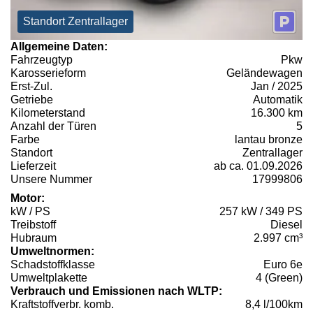
Standort Zentrallager
Allgemeine Daten:
Fahrzeugtyp
Pkw
Karosserieform
Geländewagen
Erst-Zul.
Jan / 2025
Getriebe
Automatik
Kilometerstand
16.300 km
Anzahl der Türen
5
Farbe
lantau bronze
Standort
Zentrallager
Lieferzeit
ab ca. 01.09.2026
Unsere Nummer
17999806
Motor:
kW / PS
257 kW / 349 PS
Treibstoff
Diesel
Hubraum
2.997 cm³
Umweltnormen:
Schadstoffklasse
Euro 6e
Umweltplakette
4 (Green)
Verbrauch und Emissionen nach WLTP:
Kraftstoffverbr. komb.
8,4 l/100km