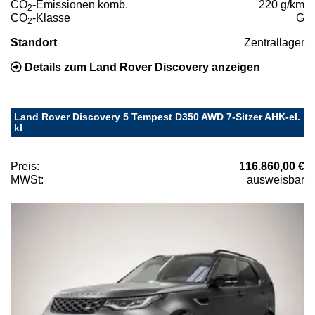
CO
-Emissionen komb.
220 g/km
2
CO
-Klasse
G
2
Standort
Zentrallager
Details zum Land Rover Discovery anzeigen
Land Rover Discovery 5 Tempest D350 AWD 7-Sitzer AHK-el.
kl
Preis:
116.860,00 €
MWSt:
ausweisbar