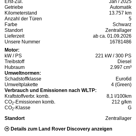
Erst-Zul.
Jan / 2025
Getriebe
Automatik
Kilometerstand
13.757 km
Anzahl der Türen
5
Farbe
Schwarz
Standort
Zentrallager
Lieferzeit
ab ca. 01.09.2026
Unsere Nummer
16781486
Motor:
kW / PS
221 kW / 300 PS
Treibstoff
Diesel
Hubraum
2.997 cm³
Umweltnormen:
Schadstoffklasse
Euro6d
Umweltplakette
4 (Green)
Verbrauch und Emissionen nach WLTP:
Kraftstoffverbr. komb.
8,1 l/100km
CO
-Emissionen komb.
212 g/km
2
CO
-Klasse
G
2
Standort
Zentrallager
Details zum Land Rover Discovery anzeigen