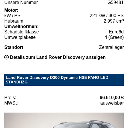
Unsere Nummer
G59481
Motor:
kW / PS
221 kW / 300 PS
Hubraum
2.997 cm³
Umweltnormen:
Schadstoffklasse
Euro6d
Umweltplakette
4 (Green)
Standort
Zentrallager
Details zum Land Rover Discovery anzeigen
Land Rover Discovery D300 Dynamic HSE PANO LED
STANDHZG
Preis:
66.610,00 €
MWSt:
ausweisbar