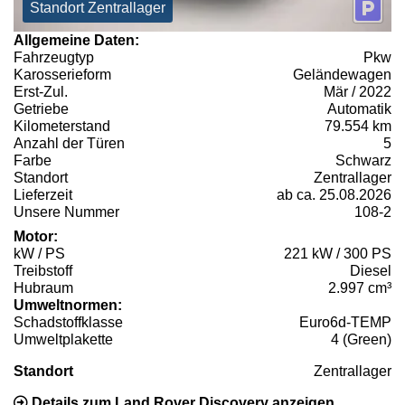
Standort Zentrallager
Allgemeine Daten:
Fahrzeugtyp
Pkw
Karosserieform
Geländewagen
Erst-Zul.
Mär / 2022
Getriebe
Automatik
Kilometerstand
79.554 km
Anzahl der Türen
5
Farbe
Schwarz
Standort
Zentrallager
Lieferzeit
ab ca. 25.08.2026
Unsere Nummer
108-2
Motor:
kW / PS
221 kW / 300 PS
Treibstoff
Diesel
Hubraum
2.997 cm³
Umweltnormen:
Schadstoffklasse
Euro6d-TEMP
Umweltplakette
4 (Green)
Standort
Zentrallager
Details zum Land Rover Discovery anzeigen