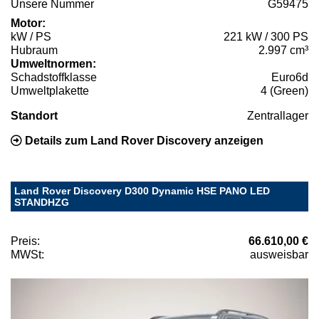
Unsere Nummer
G59475
Motor:
kW / PS
221 kW / 300 PS
Hubraum
2.997 cm³
Umweltnormen:
Schadstoffklasse
Euro6d
Umweltplakette
4 (Green)
Standort
Zentrallager
Details zum Land Rover Discovery anzeigen
Land Rover Discovery D300 Dynamic HSE PANO LED
STANDHZG
Preis:
66.610,00 €
MWSt:
ausweisbar