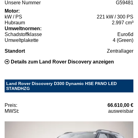
Unsere Nummer
G59481
Motor:
kW / PS
221 kW / 300 PS
Hubraum
2.997 cm³
Umweltnormen:
Schadstoffklasse
Euro6d
Umweltplakette
4 (Green)
Standort
Zentrallager
Details zum Land Rover Discovery anzeigen
Land Rover Discovery D300 Dynamic HSE PANO LED
STANDHZG
Preis:
66.610,00 €
MWSt:
ausweisbar