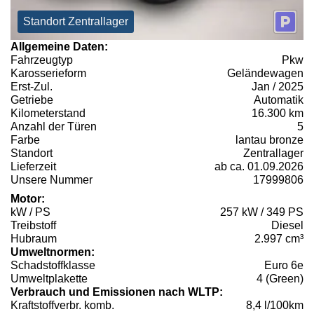
Standort Zentrallager
Allgemeine Daten:
Fahrzeugtyp
Pkw
Karosserieform
Geländewagen
Erst-Zul.
Jan / 2025
Getriebe
Automatik
Kilometerstand
16.300 km
Anzahl der Türen
5
Farbe
lantau bronze
Standort
Zentrallager
Lieferzeit
ab ca. 01.09.2026
Unsere Nummer
17999806
Motor:
kW / PS
257 kW / 349 PS
Treibstoff
Diesel
Hubraum
2.997 cm³
Umweltnormen:
Schadstoffklasse
Euro 6e
Umweltplakette
4 (Green)
Verbrauch und Emissionen nach WLTP:
Kraftstoffverbr. komb.
8,4 l/100km