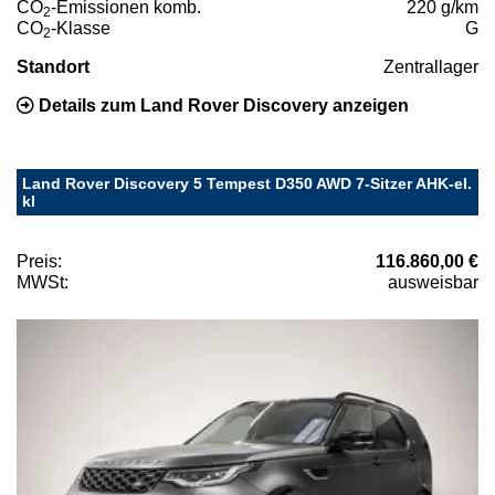
CO
-Emissionen komb.
220 g/km
2
CO
-Klasse
G
2
Standort
Zentrallager
Details zum Land Rover Discovery anzeigen
Land Rover Discovery 5 Tempest D350 AWD 7-Sitzer AHK-el.
kl
Preis:
116.860,00 €
MWSt:
ausweisbar