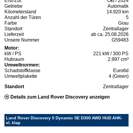
Erst-Zul.
Okt / 2024
Getriebe
Automatik
Kilometerstand
14.920 km
Anzahl der Türen
5
Farbe
Grau
Standort
Zentrallager
Lieferzeit
ab ca. 25.08.2026
Unsere Nummer
G59483
Motor:
kW / PS
221 kW / 300 PS
Hubraum
2.997 cm³
Umweltnormen:
Schadstoffklasse
Euro6d
Umweltplakette
4 (Green)
Standort
Zentrallager
Details zum Land Rover Discovery anzeigen
Land Rover Discovery 5 Dynamic SE D300 AWD HUD AHK-
el. klap