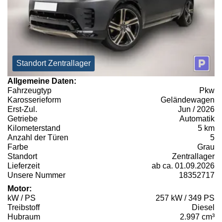
Standort Zentrallager
Allgemeine Daten:
Fahrzeugtyp
Pkw
Karosserieform
Geländewagen
Erst-Zul.
Jun / 2026
Getriebe
Automatik
Kilometerstand
5 km
Anzahl der Türen
5
Farbe
Grau
Standort
Zentrallager
Lieferzeit
ab ca. 01.09.2026
Unsere Nummer
18352717
Motor:
kW / PS
257 kW / 349 PS
Treibstoff
Diesel
Hubraum
2.997 cm³