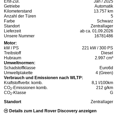
Erst-Zul.
Jan / 2025
Getriebe
Automatik
Kilometerstand
13.757 km
Anzahl der Türen
5
Farbe
Schwarz
Standort
Zentrallager
Lieferzeit
ab ca. 01.09.2026
Unsere Nummer
16781486
Motor:
kW / PS
221 kW / 300 PS
Treibstoff
Diesel
Hubraum
2.997 cm³
Umweltnormen:
Schadstoffklasse
Euro6d
Umweltplakette
4 (Green)
Verbrauch und Emissionen nach WLTP:
Kraftstoffverbr. komb.
8,1 l/100km
CO
-Emissionen komb.
212 g/km
2
CO
-Klasse
G
2
Standort
Zentrallager
Details zum Land Rover Discovery anzeigen