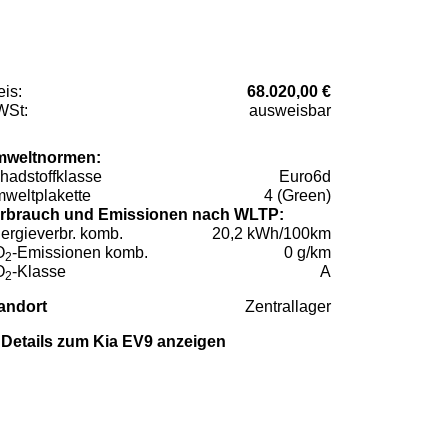
eis:
68.020,00 €
St:
ausweisbar
weltnormen:
hadstoffklasse
Euro6d
weltplakette
4 (Green)
rbrauch und Emissionen nach WLTP:
ergieverbr. komb.
20,2 kWh/100km
O
-Emissionen komb.
0 g/km
2
O
-Klasse
A
2
andort
Zentrallager
Details zum Kia EV9 anzeigen