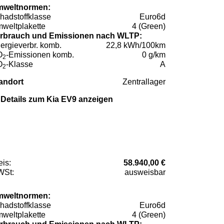
weltnormen:
hadstoffklasse
Euro6d
weltplakette
4 (Green)
rbrauch und Emissionen nach WLTP:
ergieverbr. komb.
22,8 kWh/100km
O
-Emissionen komb.
0 g/km
2
O
-Klasse
A
2
andort
Zentrallager
Details zum Kia EV9 anzeigen
eis:
58.940,00 €
St:
ausweisbar
weltnormen:
hadstoffklasse
Euro6d
weltplakette
4 (Green)