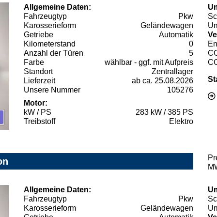
Allgemeine Daten:
Um
Fahrzeugtyp
Pkw
Sc
Karosserieform
Geländewagen
Um
Getriebe
Automatik
Ve
Kilometerstand
0
En
Anzahl der Türen
5
C
Farbe
wählbar - ggf. mit Aufpreis
C
Standort
Zentrallager
St
Lieferzeit
ab ca. 25.08.2026
Unsere Nummer
105276
Motor:
kW / PS
283 kW / 385 PS
Treibstoff
Elektro
Pr
on
MW
Allgemeine Daten:
Um
Fahrzeugtyp
Pkw
Sc
Karosserieform
Geländewagen
Um