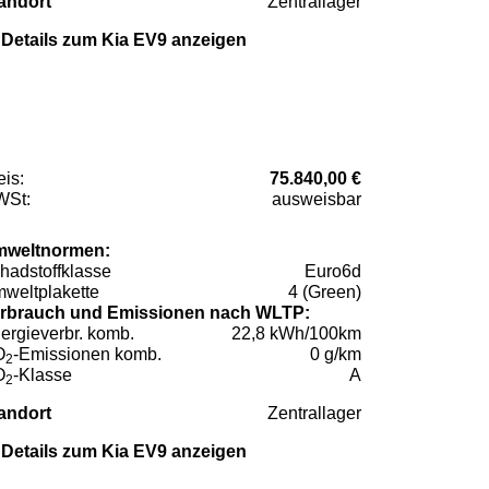
andort
Zentrallager
Details zum Kia EV9 anzeigen
eis:
75.840,00 €
St:
ausweisbar
weltnormen:
hadstoffklasse
Euro6d
weltplakette
4 (Green)
rbrauch und Emissionen nach WLTP:
ergieverbr. komb.
22,8 kWh/100km
O
-Emissionen komb.
0 g/km
2
O
-Klasse
A
2
andort
Zentrallager
Details zum Kia EV9 anzeigen