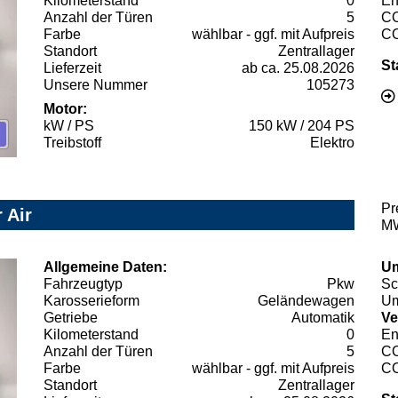
Kilometerstand
0
En
Anzahl der Türen
5
C
Farbe
wählbar - ggf. mit Aufpreis
C
Standort
Zentrallager
St
Lieferzeit
ab ca. 25.08.2026
Unsere Nummer
105273
Motor:
kW / PS
150 kW / 204 PS
Treibstoff
Elektro
Pr
 Air
MW
Allgemeine Daten:
Um
Fahrzeugtyp
Pkw
Sc
Karosserieform
Geländewagen
Um
Getriebe
Automatik
Ve
Kilometerstand
0
En
Anzahl der Türen
5
C
Farbe
wählbar - ggf. mit Aufpreis
C
Standort
Zentrallager