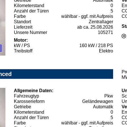
Getriebe
Automatik
Ve
Kilometerstand
0
En
Anzahl der Türen
5
C
Farbe
wählbar - ggf. mit Aufpreis
C
Standort
Zentrallager
St
Lieferzeit
ab ca. 25.08.2026
Unsere Nummer
105271
Motor:
kW / PS
160 kW / 218 PS
Treibstoff
Elektro
Pr
nced
MW
Allgemeine Daten:
Um
Fahrzeugtyp
Pkw
Sc
Karosserieform
Geländewagen
Um
Getriebe
Automatik
Ve
Kilometerstand
0
En
Anzahl der Türen
5
C
Farbe
wählbar - ggf. mit Aufpreis
C