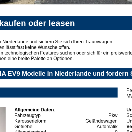
 kaufen oder leasen
n Niederlande und sichern Sie sich Ihren Traumwagen.
n lässt fast keine Wünsche offen.
 technologischen Features suchen oder sich für ein preiswertes
nen eine breite Palette an Optionen.
A EV9 Modelle in Niederlande und fordern 
Pr
MW
Allgemeine Daten:
Um
Fahrzeugtyp
Pkw
Sc
Karosserieform
Geländewagen
Um
Getriebe
Automatik
Ve