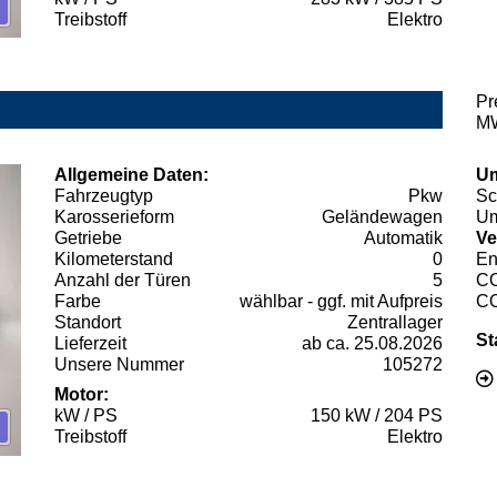
Treibstoff
Elektro
Pr
MW
Allgemeine Daten:
Um
Fahrzeugtyp
Pkw
Sc
Karosserieform
Geländewagen
Um
Getriebe
Automatik
Ve
Kilometerstand
0
En
Anzahl der Türen
5
C
Farbe
wählbar - ggf. mit Aufpreis
C
Standort
Zentrallager
St
Lieferzeit
ab ca. 25.08.2026
Unsere Nummer
105272
Motor:
kW / PS
150 kW / 204 PS
Treibstoff
Elektro