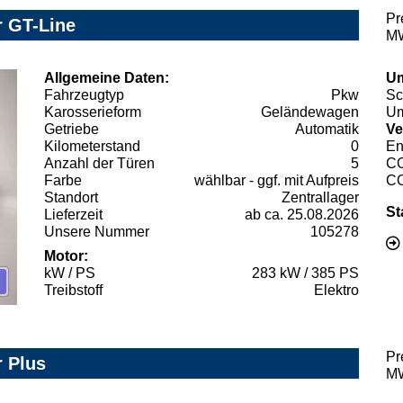
Pr
 GT-Line
MW
Allgemeine Daten:
Um
Fahrzeugtyp
Pkw
Sc
Karosserieform
Geländewagen
Um
Getriebe
Automatik
Ve
Kilometerstand
0
En
Anzahl der Türen
5
C
Farbe
wählbar - ggf. mit Aufpreis
C
Standort
Zentrallager
St
Lieferzeit
ab ca. 25.08.2026
Unsere Nummer
105278
Motor:
kW / PS
283 kW / 385 PS
Treibstoff
Elektro
Pr
 Plus
MW