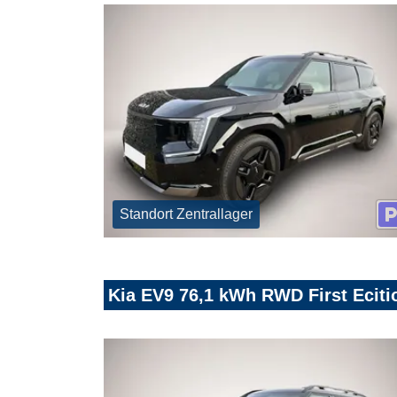
Standort Zentrallager
Kia EV9 76,1 kWh RWD First Eciti