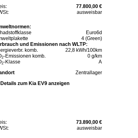
eis:
77.800,00 €
St:
ausweisbar
weltnormen:
hadstoffklasse
Euro6d
weltplakette
4 (Green)
rbrauch und Emissionen nach WLTP:
ergieverbr. komb.
22,8 kWh/100km
O
-Emissionen komb.
0 g/km
2
O
-Klasse
A
2
andort
Zentrallager
Details zum Kia EV9 anzeigen
eis:
73.890,00 €
St:
ausweisbar