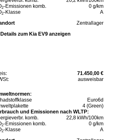
ergieverbr. komb.
20,2 kWh/100km
O
-Emissionen komb.
0 g/km
2
O
-Klasse
A
2
andort
Zentrallager
Details zum Kia EV9 anzeigen
eis:
71.450,00 €
St:
ausweisbar
weltnormen:
hadstoffklasse
Euro6d
weltplakette
4 (Green)
rbrauch und Emissionen nach WLTP:
ergieverbr. komb.
22,8 kWh/100km
O
-Emissionen komb.
0 g/km
2
O
-Klasse
A
2