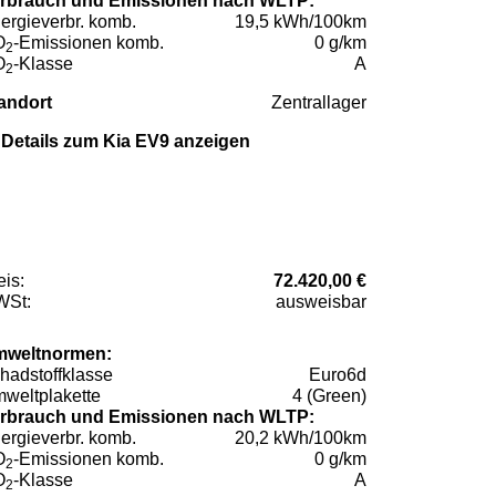
rbrauch und Emissionen nach WLTP:
ergieverbr. komb.
19,5 kWh/100km
O
-Emissionen komb.
0 g/km
2
O
-Klasse
A
2
andort
Zentrallager
Details zum Kia EV9 anzeigen
eis:
72.420,00 €
St:
ausweisbar
weltnormen:
hadstoffklasse
Euro6d
weltplakette
4 (Green)
rbrauch und Emissionen nach WLTP:
ergieverbr. komb.
20,2 kWh/100km
O
-Emissionen komb.
0 g/km
2
O
-Klasse
A
2