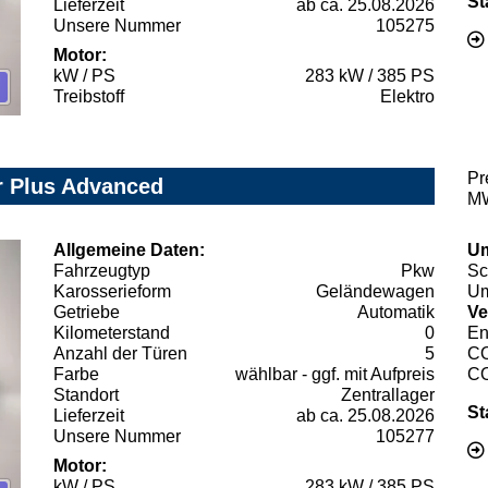
St
Lieferzeit
ab ca. 25.08.2026
Unsere Nummer
105275
Motor:
kW / PS
283 kW / 385 PS
Treibstoff
Elektro
Pr
r Plus Advanced
MW
Allgemeine Daten:
Um
Fahrzeugtyp
Pkw
Sc
Karosserieform
Geländewagen
Um
Getriebe
Automatik
Ve
Kilometerstand
0
En
Anzahl der Türen
5
C
Farbe
wählbar - ggf. mit Aufpreis
C
Standort
Zentrallager
St
Lieferzeit
ab ca. 25.08.2026
Unsere Nummer
105277
Motor:
kW / PS
283 kW / 385 PS