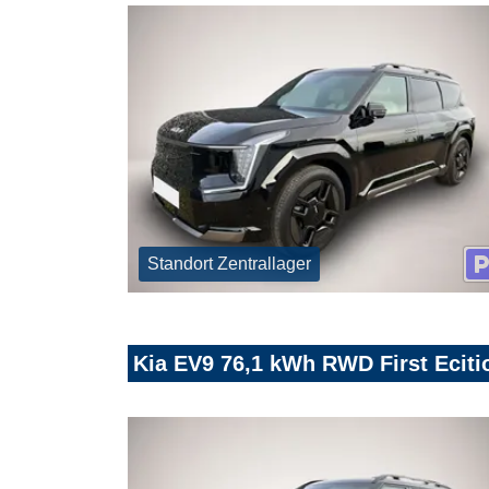
Standort Zentrallager
Kia EV9 76,1 kWh RWD First Eciti