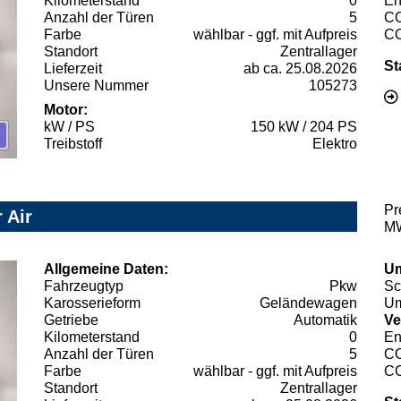
Kilometerstand
0
En
Anzahl der Türen
5
C
Farbe
wählbar - ggf. mit Aufpreis
C
Standort
Zentrallager
St
Lieferzeit
ab ca. 25.08.2026
Unsere Nummer
105273
Motor:
kW / PS
150 kW / 204 PS
Treibstoff
Elektro
Pr
 Air
MW
Allgemeine Daten:
Um
Fahrzeugtyp
Pkw
Sc
Karosserieform
Geländewagen
Um
Getriebe
Automatik
Ve
Kilometerstand
0
En
Anzahl der Türen
5
C
Farbe
wählbar - ggf. mit Aufpreis
C
Standort
Zentrallager