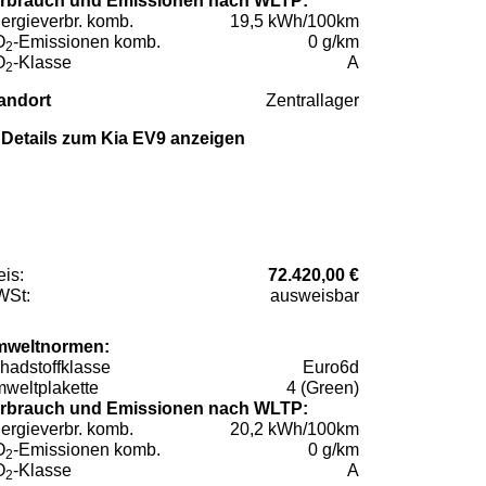
rbrauch und Emissionen nach WLTP:
ergieverbr. komb.
19,5 kWh/100km
O
-Emissionen komb.
0 g/km
2
O
-Klasse
A
2
andort
Zentrallager
Details zum Kia EV9 anzeigen
eis:
72.420,00 €
St:
ausweisbar
weltnormen:
hadstoffklasse
Euro6d
weltplakette
4 (Green)
rbrauch und Emissionen nach WLTP:
ergieverbr. komb.
20,2 kWh/100km
O
-Emissionen komb.
0 g/km
2
O
-Klasse
A
2