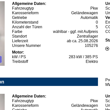
Allgemeine Daten:
Um
Fahrzeugtyp
Pkw
Sc
Karosserieform
Geländewagen
Um
Getriebe
Automatik
Ve
Kilometerstand
0
En
Anzahl der Türen
5
C
Farbe
wählbar - ggf. mit Aufpreis
C
Standort
Zentrallager
St
Lieferzeit
ab ca. 25.08.2026
Unsere Nummer
105276
Motor:
kW / PS
283 kW / 385 PS
Treibstoff
Elektro
Pr
on
MW
Allgemeine Daten:
Um
Fahrzeugtyp
Pkw
Sc
Karosserieform
Geländewagen
Um