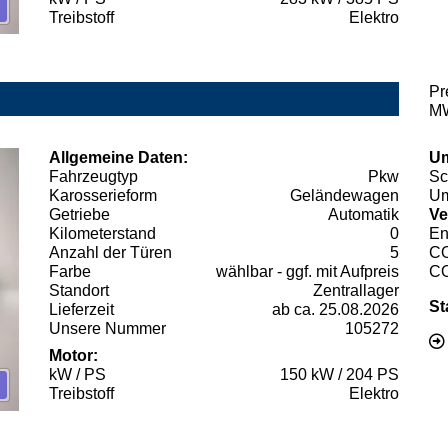
Treibstoff
Elektro
Pr
MW
Allgemeine Daten:
Um
Fahrzeugtyp
Pkw
Sc
Karosserieform
Geländewagen
Um
Getriebe
Automatik
Ve
Kilometerstand
0
En
Anzahl der Türen
5
C
Farbe
wählbar - ggf. mit Aufpreis
C
Standort
Zentrallager
St
Lieferzeit
ab ca. 25.08.2026
Unsere Nummer
105272
Motor:
kW / PS
150 kW / 204 PS
Treibstoff
Elektro