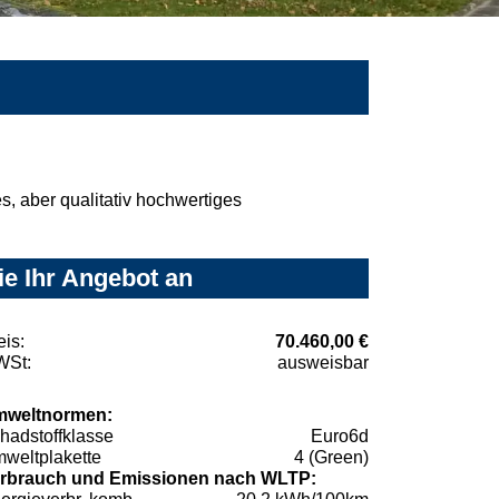
, aber qualitativ hochwertiges
ie Ihr Angebot an
eis:
70.460,00 €
St:
ausweisbar
weltnormen:
hadstoffklasse
Euro6d
weltplakette
4 (Green)
rbrauch und Emissionen nach WLTP: