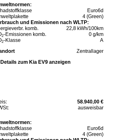
weltnormen:
hadstoffklasse
Euro6d
weltplakette
4 (Green)
rbrauch und Emissionen nach WLTP:
ergieverbr. komb.
22,8 kWh/100km
O
-Emissionen komb.
0 g/km
2
O
-Klasse
A
2
andort
Zentrallager
Details zum Kia EV9 anzeigen
eis:
58.940,00 €
St:
ausweisbar
weltnormen:
hadstoffklasse
Euro6d
weltplakette
4 (Green)