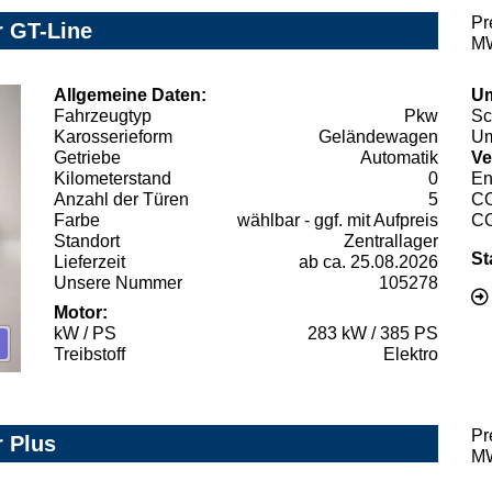
Pr
 GT-Line
MW
Allgemeine Daten:
Um
Fahrzeugtyp
Pkw
Sc
Karosserieform
Geländewagen
Um
Getriebe
Automatik
Ve
Kilometerstand
0
En
Anzahl der Türen
5
C
Farbe
wählbar - ggf. mit Aufpreis
C
Standort
Zentrallager
St
Lieferzeit
ab ca. 25.08.2026
Unsere Nummer
105278
Motor:
kW / PS
283 kW / 385 PS
Treibstoff
Elektro
Pr
 Plus
MW