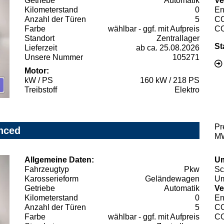
Getriebe
Automatik
Ve
Kilometerstand
0
En
Anzahl der Türen
5
C
Farbe
wählbar - ggf. mit Aufpreis
C
Standort
Zentrallager
St
Lieferzeit
ab ca. 25.08.2026
Unsere Nummer
105271
Motor:
kW / PS
160 kW / 218 PS
Treibstoff
Elektro
Pr
nced
MW
Allgemeine Daten:
Um
Fahrzeugtyp
Pkw
Sc
Karosserieform
Geländewagen
Um
Getriebe
Automatik
Ve
Kilometerstand
0
En
Anzahl der Türen
5
C
Farbe
wählbar - ggf. mit Aufpreis
C