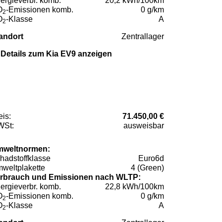
ergieverbr. komb.
20,2 kWh/100km
O
-Emissionen komb.
0 g/km
2
O
-Klasse
A
2
andort
Zentrallager
Details zum Kia EV9 anzeigen
eis:
71.450,00 €
St:
ausweisbar
weltnormen:
hadstoffklasse
Euro6d
weltplakette
4 (Green)
rbrauch und Emissionen nach WLTP:
ergieverbr. komb.
22,8 kWh/100km
O
-Emissionen komb.
0 g/km
2
O
-Klasse
A
2