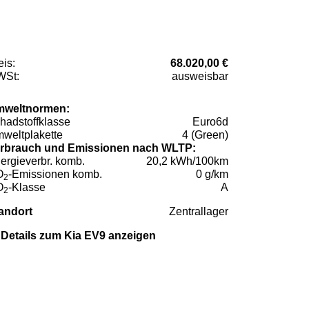
eis:
68.020,00 €
St:
ausweisbar
weltnormen:
hadstoffklasse
Euro6d
weltplakette
4 (Green)
rbrauch und Emissionen nach WLTP:
ergieverbr. komb.
20,2 kWh/100km
O
-Emissionen komb.
0 g/km
2
O
-Klasse
A
2
andort
Zentrallager
Details zum Kia EV9 anzeigen