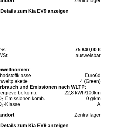
andort
Zentrallager
Details zum Kia EV9 anzeigen
eis:
75.840,00 €
St:
ausweisbar
weltnormen:
hadstoffklasse
Euro6d
weltplakette
4 (Green)
rbrauch und Emissionen nach WLTP:
ergieverbr. komb.
22,8 kWh/100km
O
-Emissionen komb.
0 g/km
2
O
-Klasse
A
2
andort
Zentrallager
Details zum Kia EV9 anzeigen