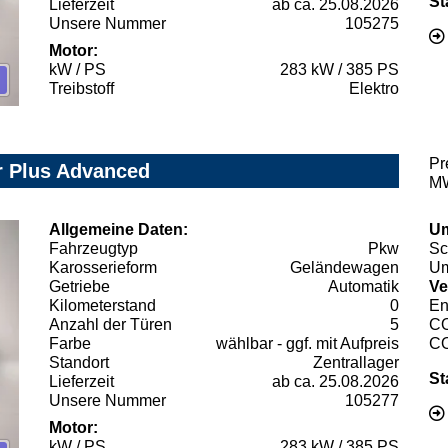
St
Lieferzeit
ab ca. 25.08.2026
Unsere Nummer
105275
Motor:
kW / PS
283 kW / 385 PS
Treibstoff
Elektro
Pr
r Plus Advanced
MW
Allgemeine Daten:
Um
Fahrzeugtyp
Pkw
Sc
Karosserieform
Geländewagen
Um
Getriebe
Automatik
Ve
Kilometerstand
0
En
Anzahl der Türen
5
C
Farbe
wählbar - ggf. mit Aufpreis
C
Standort
Zentrallager
St
Lieferzeit
ab ca. 25.08.2026
Unsere Nummer
105277
Motor:
kW / PS
283 kW / 385 PS