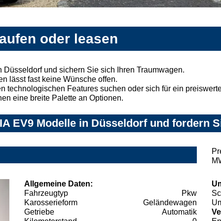
kaufen oder leasen
 Düsseldorf und sichern Sie sich Ihren Traumwagen.
n lässt fast keine Wünsche offen.
 technologischen Features suchen oder sich für ein preiswertes
nen eine breite Palette an Optionen.
A EV9 Modelle in Düsseldorf und fordern S
Pr
MW
Allgemeine Daten:
Um
Fahrzeugtyp
Pkw
Sc
Karosserieform
Geländewagen
Um
Getriebe
Automatik
Ve