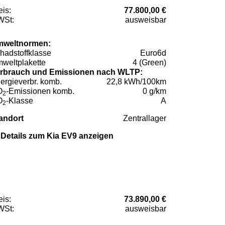
eis:
77.800,00 €
St:
ausweisbar
weltnormen:
hadstoffklasse
Euro6d
weltplakette
4 (Green)
rbrauch und Emissionen nach WLTP:
ergieverbr. komb.
22,8 kWh/100km
O
-Emissionen komb.
0 g/km
2
O
-Klasse
A
2
andort
Zentrallager
Details zum Kia EV9 anzeigen
eis:
73.890,00 €
St:
ausweisbar