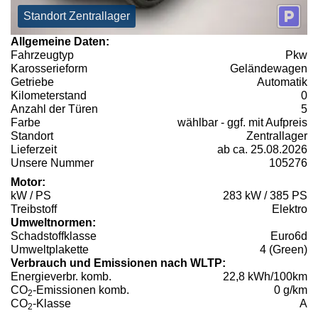
Standort Zentrallager
Allgemeine Daten:
Fahrzeugtyp
Pkw
Karosserieform
Geländewagen
Getriebe
Automatik
Kilometerstand
0
Anzahl der Türen
5
Farbe
wählbar - ggf. mit Aufpreis
Standort
Zentrallager
Lieferzeit
ab ca. 25.08.2026
Unsere Nummer
105276
Motor:
kW / PS
283 kW / 385 PS
Treibstoff
Elektro
Umweltnormen:
Schadstoffklasse
Euro6d
Umweltplakette
4 (Green)
Verbrauch und Emissionen nach WLTP:
Energieverbr. komb.
22,8 kWh/100km
CO
-Emissionen komb.
0 g/km
2
CO
-Klasse
A
2