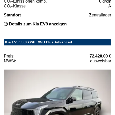
CO
-Emissionen komb.
0 g/km
2
CO
-Klasse
A
2
Standort
Zentrallager
Details zum Kia EV9 anzeigen
Kia EV9 99,8 kWh RWD Plus Advanced
Preis:
72.420,00 €
MWSt:
ausweisbar