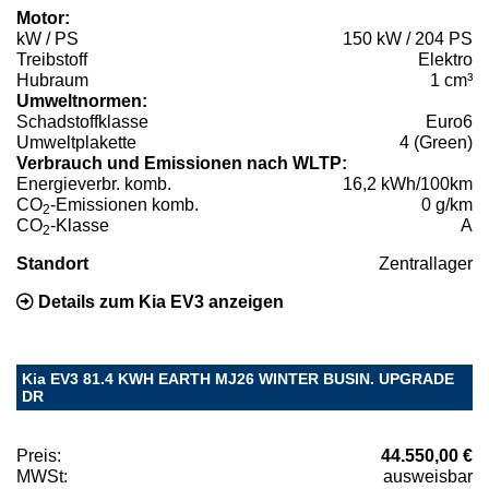
Motor:
kW / PS
150 kW / 204 PS
Treibstoff
Elektro
Hubraum
1 cm³
Umweltnormen:
Schadstoffklasse
Euro6
Umweltplakette
4 (Green)
Verbrauch und Emissionen nach WLTP:
Energieverbr. komb.
16,2 kWh/100km
CO
-Emissionen komb.
0 g/km
2
CO
-Klasse
A
2
Standort
Zentrallager
Details zum Kia EV3 anzeigen
Kia EV3 81.4 KWH EARTH MJ26 WINTER BUSIN. UPGRADE
DR
Preis:
44.550,00 €
MWSt:
ausweisbar