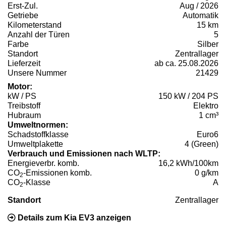
Erst-Zul.
Aug / 2026
Getriebe
Automatik
Kilometerstand
15 km
Anzahl der Türen
5
Farbe
Silber
Standort
Zentrallager
Lieferzeit
ab ca. 25.08.2026
Unsere Nummer
21429
Motor:
kW / PS
150 kW / 204 PS
Treibstoff
Elektro
Hubraum
1 cm³
Umweltnormen:
Schadstoffklasse
Euro6
Umweltplakette
4 (Green)
Verbrauch und Emissionen nach WLTP:
Energieverbr. komb.
16,2 kWh/100km
CO
-Emissionen komb.
0 g/km
2
CO
-Klasse
A
2
Standort
Zentrallager
Details zum Kia EV3 anzeigen