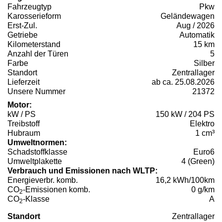
Fahrzeugtyp
Pkw
Karosserieform
Geländewagen
Erst-Zul.
Aug / 2026
Getriebe
Automatik
Kilometerstand
15 km
Anzahl der Türen
5
Farbe
Silber
Standort
Zentrallager
Lieferzeit
ab ca. 25.08.2026
Unsere Nummer
21372
Motor:
kW / PS
150 kW / 204 PS
Treibstoff
Elektro
Hubraum
1 cm³
Umweltnormen:
Schadstoffklasse
Euro6
Umweltplakette
4 (Green)
Verbrauch und Emissionen nach WLTP:
Energieverbr. komb.
16,2 kWh/100km
CO
-Emissionen komb.
0 g/km
2
CO
-Klasse
A
2
Standort
Zentrallager