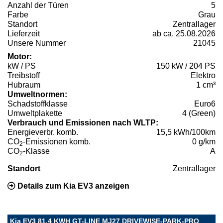
Anzahl der Türen
5
Farbe
Grau
Standort
Zentrallager
Lieferzeit
ab ca. 25.08.2026
Unsere Nummer
21045
Motor:
kW / PS
150 kW / 204 PS
Treibstoff
Elektro
Hubraum
1 cm³
Umweltnormen:
Schadstoffklasse
Euro6
Umweltplakette
4 (Green)
Verbrauch und Emissionen nach WLTP:
Energieverbr. komb.
15,5 kWh/100km
CO
-Emissionen komb.
0 g/km
2
CO
-Klasse
A
2
Standort
Zentrallager
Details zum Kia EV3 anzeigen
Kia EV3 81.4 KWH GT-LINE MJ27 DRIVEWISE-PARK-PRO