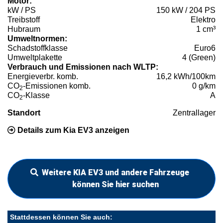
Motor:
kW / PS
150 kW / 204 PS
Treibstoff
Elektro
Hubraum
1 cm³
Umweltnormen:
Schadstoffklasse
Euro6
Umweltplakette
4 (Green)
Verbrauch und Emissionen nach WLTP:
Energieverbr. komb.
16,2 kWh/100km
CO
-Emissionen komb.
0 g/km
2
CO
-Klasse
A
2
Standort
Zentrallager
Details zum Kia EV3 anzeigen
Weitere KIA EV3 und andere Fahrzeuge
können Sie hier suchen
Stattdessen können Sie auch: