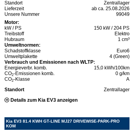
Standort
Zentrallager
Lieferzeit
ab ca. 25.08.2026
Unsere Nummer
99049
Motor:
kW / PS
150 kW / 204 PS
Treibstoff
Elektro
Hubraum
1 cm³
Umweltnormen:
Schadstoffklasse
Euro6
Umweltplakette
4 (Green)
Verbrauch und Emissionen nach WLTP:
Energieverbr. komb.
15,0 kWh/100km
CO
-Emissionen komb.
0 g/km
2
CO
-Klasse
A
2
Standort
Zentrallager
Details zum Kia EV3 anzeigen
Kia EV3 81.4 KWH GT-LINE MJ27 DRIVEWISE-PARK-PRO
KOM