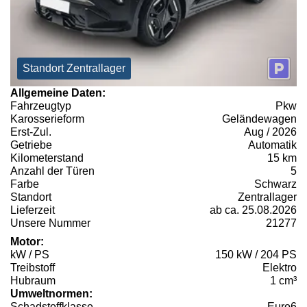
Standort Zentrallager
Allgemeine Daten:
Fahrzeugtyp
Pkw
Karosserieform
Geländewagen
Erst-Zul.
Aug / 2026
Getriebe
Automatik
Kilometerstand
15 km
Anzahl der Türen
5
Farbe
Schwarz
Standort
Zentrallager
Lieferzeit
ab ca. 25.08.2026
Unsere Nummer
21277
Motor:
kW / PS
150 kW / 204 PS
Treibstoff
Elektro
Hubraum
1 cm³
Umweltnormen:
Schadstoffklasse
Euro6