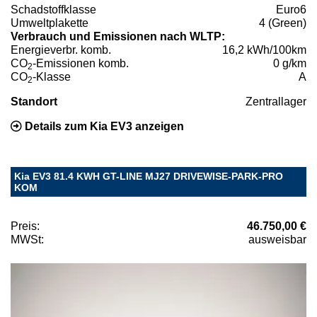
Schadstoffklasse
Euro6
Umweltplakette
4 (Green)
Verbrauch und Emissionen nach WLTP:
Energieverbr. komb.
16,2 kWh/100km
CO
-Emissionen komb.
0 g/km
2
CO
-Klasse
A
2
Standort
Zentrallager
Details zum Kia EV3 anzeigen
Kia EV3 81.4 KWH GT-LINE MJ27 DRIVEWISE-PARK-PRO
KOM
Preis:
46.750,00 €
MWSt:
ausweisbar