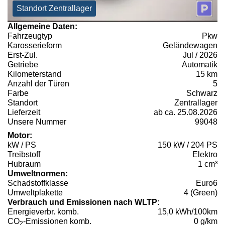
Standort Zentrallager
Allgemeine Daten:
Fahrzeugtyp
Pkw
Karosserieform
Geländewagen
Erst-Zul.
Jul / 2026
Getriebe
Automatik
Kilometerstand
15 km
Anzahl der Türen
5
Farbe
Schwarz
Standort
Zentrallager
Lieferzeit
ab ca. 25.08.2026
Unsere Nummer
99048
Motor:
kW / PS
150 kW / 204 PS
Treibstoff
Elektro
Hubraum
1 cm³
Umweltnormen:
Schadstoffklasse
Euro6
Umweltplakette
4 (Green)
Verbrauch und Emissionen nach WLTP:
Energieverbr. komb.
15,0 kWh/100km
CO
-Emissionen komb.
0 g/km
2