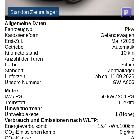
Standort Zentrallager
Allgemeine Daten:
Fahrzeugtyp
Pkw
Karosserieform
Geländewagen
Erst-Zul.
Mai / 2026
Getriebe
Automatik
Kilometerstand
10 km
Anzahl der Türen
5
Farbe
Silber
Standort
Zentrallager
Lieferzeit
ab ca. 11.09.2026
Unsere Nummer
GW-A806
Motor:
kW / PS
150 kW / 204 PS
Treibstoff
Elektro
Umweltnormen:
Umweltplakette
1 (None)
Verbrauch und Emissionen nach WLTP:
Energieverbr. komb.
15,4 kWh/100km
CO
-Emissionen komb.
0 g/km
2
CO
-Klasse
A