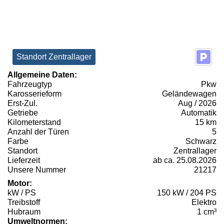
Standort Zentrallager
Allgemeine Daten:
Fahrzeugtyp
Pkw
Karosserieform
Geländewagen
Erst-Zul.
Aug / 2026
Getriebe
Automatik
Kilometerstand
15 km
Anzahl der Türen
5
Farbe
Schwarz
Standort
Zentrallager
Lieferzeit
ab ca. 25.08.2026
Unsere Nummer
21217
Motor:
kW / PS
150 kW / 204 PS
Treibstoff
Elektro
Hubraum
1 cm³
Umweltnormen: