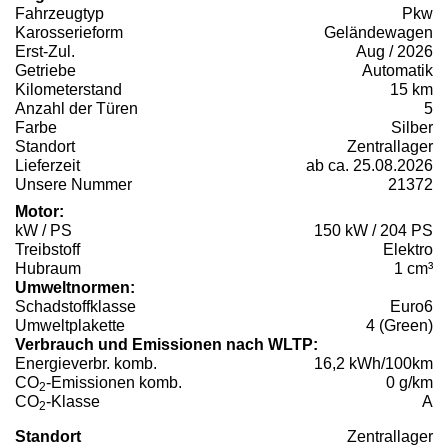
Fahrzeugtyp
Pkw
Karosserieform
Geländewagen
Erst-Zul.
Aug / 2026
Getriebe
Automatik
Kilometerstand
15 km
Anzahl der Türen
5
Farbe
Silber
Standort
Zentrallager
Lieferzeit
ab ca. 25.08.2026
Unsere Nummer
21372
Motor:
kW / PS
150 kW / 204 PS
Treibstoff
Elektro
Hubraum
1 cm³
Umweltnormen:
Schadstoffklasse
Euro6
Umweltplakette
4 (Green)
Verbrauch und Emissionen nach WLTP:
Energieverbr. komb.
16,2 kWh/100km
CO
-Emissionen komb.
0 g/km
2
CO
-Klasse
A
2
Standort
Zentrallager