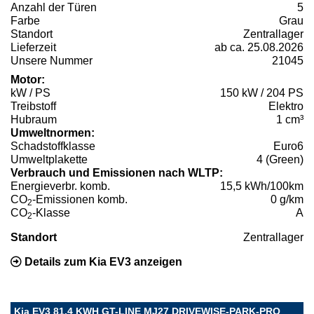
Anzahl der Türen
5
Farbe
Grau
Standort
Zentrallager
Lieferzeit
ab ca. 25.08.2026
Unsere Nummer
21045
Motor:
kW / PS
150 kW / 204 PS
Treibstoff
Elektro
Hubraum
1 cm³
Umweltnormen:
Schadstoffklasse
Euro6
Umweltplakette
4 (Green)
Verbrauch und Emissionen nach WLTP:
Energieverbr. komb.
15,5 kWh/100km
CO
-Emissionen komb.
0 g/km
2
CO
-Klasse
A
2
Standort
Zentrallager
Details zum Kia EV3 anzeigen
Kia EV3 81.4 KWH GT-LINE MJ27 DRIVEWISE-PARK-PRO