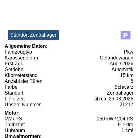
Standort Zentrallager
Allgemeine Daten:
Fahrzeugtyp
Pkw
Karosserieform
Geländewagen
Erst-Zul.
Aug / 2026
Getriebe
Automatik
Kilometerstand
15 km
Anzahl der Türen
5
Farbe
Schwarz
Standort
Zentrallager
Lieferzeit
ab ca. 25.08.2026
Unsere Nummer
21217
Motor:
kW / PS
150 kW / 204 PS
Treibstoff
Elektro
Hubraum
1 cm³
Umweltnormen: