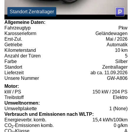
Standort Zentrallager
Allgemeine Daten:
Fahrzeugtyp
Pkw
Karosserieform
Geländewagen
Erst-Zul.
Mai / 2026
Getriebe
Automatik
Kilometerstand
10 km
Anzahl der Türen
5
Farbe
Silber
Standort
Zentrallager
Lieferzeit
ab ca. 11.09.2026
Unsere Nummer
GW-A806
Motor:
kW / PS
150 kW / 204 PS
Treibstoff
Elektro
Umweltnormen:
Umweltplakette
1 (None)
Verbrauch und Emissionen nach WLTP:
Energieverbr. komb.
15,4 kWh/100km
CO
-Emissionen komb.
0 g/km
2
CO
-Klasse
A