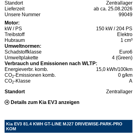
Standort
Zentrallager
Lieferzeit
ab ca. 25.08.2026
Unsere Nummer
99049
Motor:
kW / PS
150 kW / 204 PS
Treibstoff
Elektro
Hubraum
1 cm³
Umweltnormen:
Schadstoffklasse
Euro6
Umweltplakette
4 (Green)
Verbrauch und Emissionen nach WLTP:
Energieverbr. komb.
15,0 kWh/100km
CO
-Emissionen komb.
0 g/km
2
CO
-Klasse
A
2
Standort
Zentrallager
Details zum Kia EV3 anzeigen
Kia EV3 81.4 KWH GT-LINE MJ27 DRIVEWISE-PARK-PRO
KOM