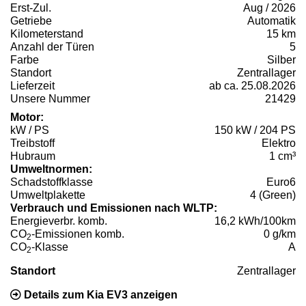
Erst-Zul.
Aug / 2026
Getriebe
Automatik
Kilometerstand
15 km
Anzahl der Türen
5
Farbe
Silber
Standort
Zentrallager
Lieferzeit
ab ca. 25.08.2026
Unsere Nummer
21429
Motor:
kW / PS
150 kW / 204 PS
Treibstoff
Elektro
Hubraum
1 cm³
Umweltnormen:
Schadstoffklasse
Euro6
Umweltplakette
4 (Green)
Verbrauch und Emissionen nach WLTP:
Energieverbr. komb.
16,2 kWh/100km
CO
-Emissionen komb.
0 g/km
2
CO
-Klasse
A
2
Standort
Zentrallager
Details zum Kia EV3 anzeigen