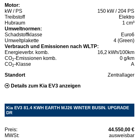
Motor:
kW / PS
150 kW / 204 PS
Treibstoff
Elektro
Hubraum
1 cm³
Umweltnormen:
Schadstoffklasse
Euro6
Umweltplakette
4 (Green)
Verbrauch und Emissionen nach WLTP:
Energieverbr. komb.
16,2 kWh/100km
CO
-Emissionen komb.
0 g/km
2
CO
-Klasse
A
2
Standort
Zentrallager
Details zum Kia EV3 anzeigen
Kia EV3 81.4 KWH EARTH MJ26 WINTER BUSIN. UPGRADE
DR
Preis:
44.550,00 €
MWSt:
ausweisbar