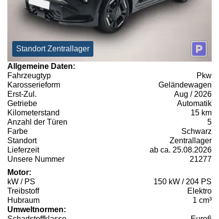
Standort Zentrallager
Allgemeine Daten:
Fahrzeugtyp
Pkw
Karosserieform
Geländewagen
Erst-Zul.
Aug / 2026
Getriebe
Automatik
Kilometerstand
15 km
Anzahl der Türen
5
Farbe
Schwarz
Standort
Zentrallager
Lieferzeit
ab ca. 25.08.2026
Unsere Nummer
21277
Motor:
kW / PS
150 kW / 204 PS
Treibstoff
Elektro
Hubraum
1 cm³
Umweltnormen:
Schadstoffklasse
Euro6