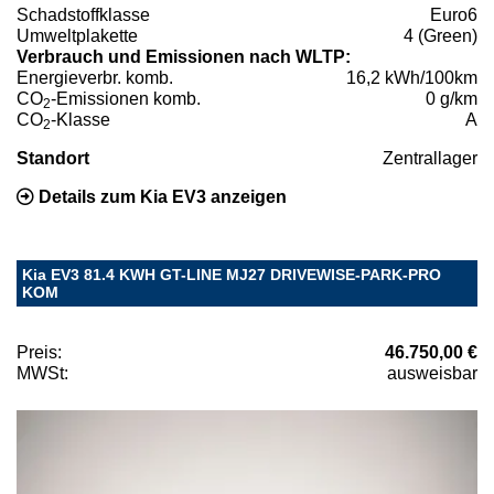
Schadstoffklasse
Euro6
Umweltplakette
4 (Green)
Verbrauch und Emissionen nach WLTP:
Energieverbr. komb.
16,2 kWh/100km
CO
-Emissionen komb.
0 g/km
2
CO
-Klasse
A
2
Standort
Zentrallager
Details zum Kia EV3 anzeigen
Kia EV3 81.4 KWH GT-LINE MJ27 DRIVEWISE-PARK-PRO
KOM
Preis:
46.750,00 €
MWSt:
ausweisbar