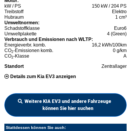
Motor:
kW / PS
150 kW / 204 PS
Treibstoff
Elektro
Hubraum
1 cm³
Umweltnormen:
Schadstoffklasse
Euro6
Umweltplakette
4 (Green)
Verbrauch und Emissionen nach WLTP:
Energieverbr. komb.
16,2 kWh/100km
CO
-Emissionen komb.
0 g/km
2
CO
-Klasse
A
2
Standort
Zentrallager
Details zum Kia EV3 anzeigen
Weitere KIA EV3 und andere Fahrzeuge
können Sie hier suchen
Stattdessen können Sie auch: