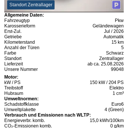
Standort Zentrallager
Allgemeine Daten:
Fahrzeugtyp
Pkw
Karosserieform
Geländewagen
Erst-Zul.
Jul / 2026
Getriebe
Automatik
Kilometerstand
15 km
Anzahl der Türen
5
Farbe
Schwarz
Standort
Zentrallager
Lieferzeit
ab ca. 25.08.2026
Unsere Nummer
99048
Motor:
kW / PS
150 kW / 204 PS
Treibstoff
Elektro
Hubraum
1 cm³
Umweltnormen:
Schadstoffklasse
Euro6
Umweltplakette
4 (Green)
Verbrauch und Emissionen nach WLTP:
Energieverbr. komb.
15,0 kWh/100km
CO
-Emissionen komb.
0 g/km
2