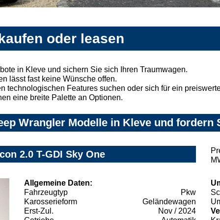
 kaufen oder leasen
ote in Kleve und sichern Sie sich Ihren Traumwagen.
n lässt fast keine Wünsche offen.
 technologischen Features suchen oder sich für ein preiswertes
nen eine breite Palette an Optionen.
ep Wrangler Modelle in Kleve und fordern 
Pr
icon 2.0 T-GDI Sky One
MW
Allgemeine Daten:
Um
Fahrzeugtyp
Pkw
Sc
Karosserieform
Geländewagen
Um
Erst-Zul.
Nov / 2024
Ve