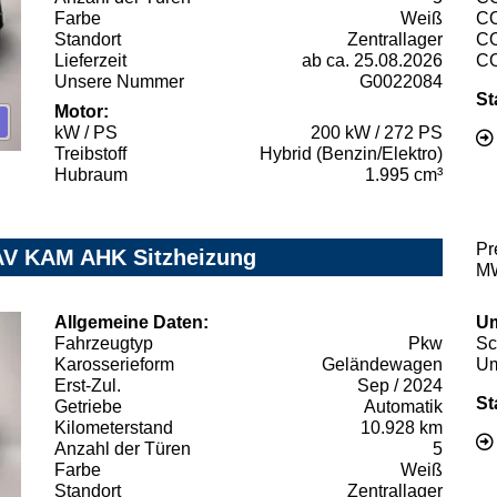
Farbe
Weiß
C
Standort
Zentrallager
C
Lieferzeit
ab ca. 25.08.2026
C
Unsere Nummer
G0022084
St
Motor:
kW / PS
200 kW / 272 PS
Treibstoff
Hybrid (Benzin/Elektro)
Hubraum
1.995 cm³
Pr
AV KAM AHK Sitzheizung
MW
Allgemeine Daten:
Um
Fahrzeugtyp
Pkw
Sc
Karosserieform
Geländewagen
Um
Erst-Zul.
Sep / 2024
St
Getriebe
Automatik
Kilometerstand
10.928 km
Anzahl der Türen
5
Farbe
Weiß
Standort
Zentrallager