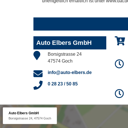
unentgeltlich erhältlich ist unter www.dat.d
Auto Elbers GmbH
Borsigstrasse 24
47574 Goch
info@auto-elbers.de
0 28 23 / 50 85
Auto Elbers GmbH
Borsigstrasse 24, 47574 Goch