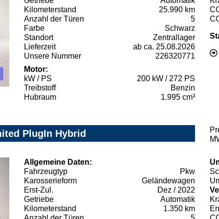
Getriebe
Automatik
Kr
Kilometerstand
25.990 km
C
Anzahl der Türen
5
C
Farbe
Schwarz
St
Standort
Zentrallager
Lieferzeit
ab ca. 25.08.2026
Unsere Nummer
226320771
Motor:
kW / PS
200 kW / 272 PS
Treibstoff
Benzin
Hubraum
1.995 cm³
Pr
ited PlugIn Hybrid
MW
Allgemeine Daten:
Um
Fahrzeugtyp
Pkw
Sc
Karosserieform
Geländewagen
Um
Erst-Zul.
Dez / 2022
Ve
Getriebe
Automatik
Kr
Kilometerstand
1.350 km
En
Anzahl der Türen
5
C