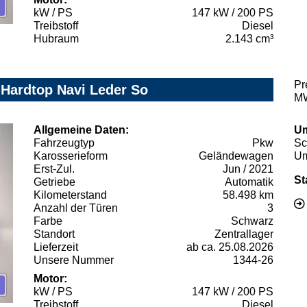
kW / PS
147 kW / 200 PS
Treibstoff
Diesel
Hubraum
2.143 cm³
Pr
 Hardtop Navi Leder So
MW
Allgemeine Daten:
Um
Fahrzeugtyp
Pkw
Sc
Karosserieform
Geländewagen
Um
Erst-Zul.
Jun / 2021
St
Getriebe
Automatik
Kilometerstand
58.498 km
Anzahl der Türen
3
Farbe
Schwarz
Standort
Zentrallager
Lieferzeit
ab ca. 25.08.2026
Unsere Nummer
1344-26
Motor:
kW / PS
147 kW / 200 PS
Treibstoff
Diesel