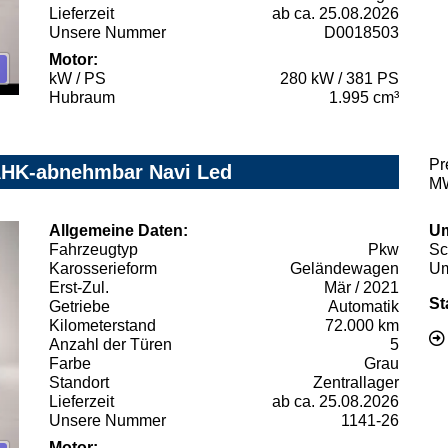
Lieferzeit
ab ca. 25.08.2026
Unsere Nummer
D0018503
Motor:
kW / PS
280 kW / 381 PS
Hubraum
1.995 cm³
Pr
 AHK-abnehmbar Navi Led
MW
Allgemeine Daten:
Um
Fahrzeugtyp
Pkw
Sc
Karosserieform
Geländewagen
Um
Erst-Zul.
Mär / 2021
St
Getriebe
Automatik
Kilometerstand
72.000 km
Anzahl der Türen
5
Farbe
Grau
Standort
Zentrallager
Lieferzeit
ab ca. 25.08.2026
Unsere Nummer
1141-26
Motor: