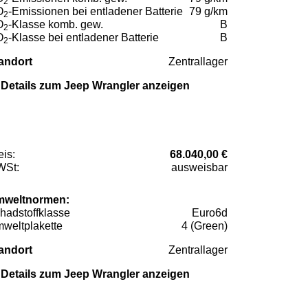
2
O
-Emissionen bei entladener Batterie
79 g/km
2
O
-Klasse komb. gew.
B
2
O
-Klasse bei entladener Batterie
B
2
andort
Zentrallager
Details zum Jeep Wrangler anzeigen
eis:
68.040,00 €
St:
ausweisbar
weltnormen:
hadstoffklasse
Euro6d
weltplakette
4 (Green)
andort
Zentrallager
Details zum Jeep Wrangler anzeigen