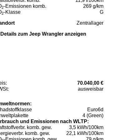
aftstoffverbr. komb.
11,9 l/100km
O
-Emissionen komb.
269 g/km
2
O
-Klasse
G
2
andort
Zentrallager
Details zum Jeep Wrangler anzeigen
eis:
70.040,00 €
St:
ausweisbar
weltnormen:
hadstoffklasse
Euro6d
weltplakette
4 (Green)
rbrauch und Emissionen nach WLTP:
aftstoffverbr. komb. gew.
3,5 kWh/100km
ergieverbr. komb. gew.
22,1 kWh/100km
O
-Emissionen komb. gew.
79 g/km