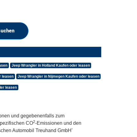
suchen
asen
Jeep Wrangler in Holland Kaufen oder leasen
r leasen
Jeep Wrangler in Nijmegen Kaufen oder leasen
der leasen
onen und gegebenenfalls zum
2
 spezifischen CO
-Emissionen und den
utschen Automobil Treuhand GmbH'