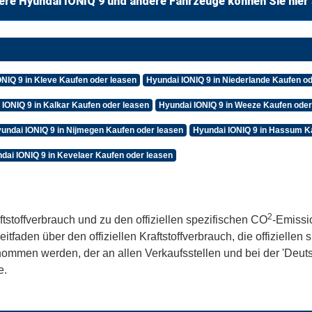
ere Hyundai IONIQ 9 und andere Fahrzeuge können Sie hier
NIQ 9 in Kleve Kaufen oder leasen
Hyundai IONIQ 9 in Niederlande Kaufen o
 IONIQ 9 in Kalkar Kaufen oder leasen
Hyundai IONIQ 9 in Weeze Kaufen oder
undai IONIQ 9 in Nijmegen Kaufen oder leasen
Hyundai IONIQ 9 in Hassum K
dai IONIQ 9 in Kevelaer Kaufen oder leasen
2
ftstoffverbrauch und zu den offiziellen spezifischen CO
-Emissi
aden über den offiziellen Kraftstoffverbrauch, die offiziellen
tnommen werden, der an allen Verkaufsstellen und bei der 'De
e.