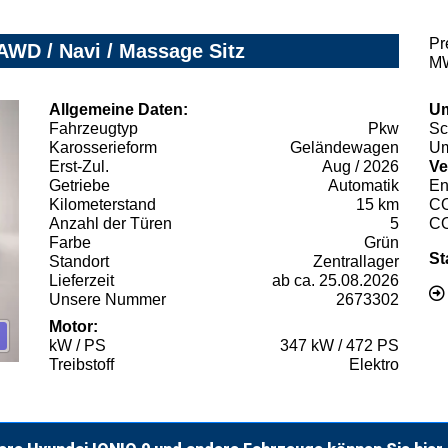
Pr
WD / Navi / Massage Sitz
MW
Allgemeine Daten:
Um
Fahrzeugtyp
Pkw
Sc
Karosserieform
Geländewagen
Um
Erst-Zul.
Aug / 2026
Ve
Getriebe
Automatik
En
Kilometerstand
15 km
C
Anzahl der Türen
5
C
Farbe
Grün
St
Standort
Zentrallager
Lieferzeit
ab ca. 25.08.2026
Unsere Nummer
2673302
Motor:
kW / PS
347 kW / 472 PS
Treibstoff
Elektro