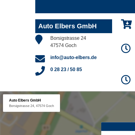
Auto Elbers GmbH
Borsigstrasse 24
47574 Goch
info@auto-elbers.de
0 28 23 / 50 85
Auto Elbers GmbH
Borsigstrasse 24, 47574 Goch