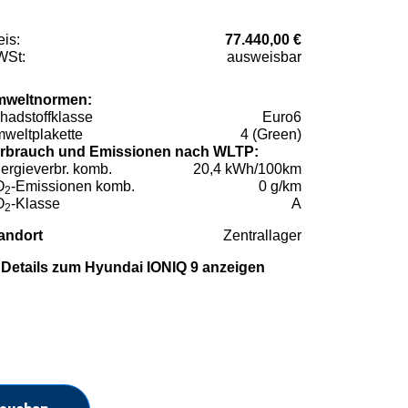
eis:
77.440,00 €
St:
ausweisbar
weltnormen:
hadstoffklasse
Euro6
weltplakette
4 (Green)
rbrauch und Emissionen nach WLTP:
ergieverbr. komb.
20,4 kWh/100km
O
-Emissionen komb.
0 g/km
2
O
-Klasse
A
2
andort
Zentrallager
Details zum Hyundai IONIQ 9 anzeigen