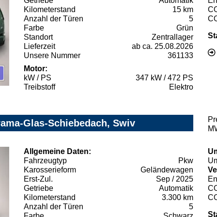
Getriebe
Automatik
En
Kilometerstand
15 km
C
Anzahl der Türen
5
C
Farbe
Grün
St
Standort
Zentrallager
Lieferzeit
ab ca. 25.08.2026
Unsere Nummer
361133
Motor:
kW / PS
347 kW / 472 PS
Treibstoff
Elektro
Pr
ama-Glas-Schiebedach, Swiv
MW
Allgemeine Daten:
Um
Fahrzeugtyp
Pkw
Um
Karosserieform
Geländewagen
Ve
Erst-Zul.
Sep / 2025
En
Getriebe
Automatik
C
Kilometerstand
3.300 km
C
Anzahl der Türen
5
St
Farbe
Schwarz