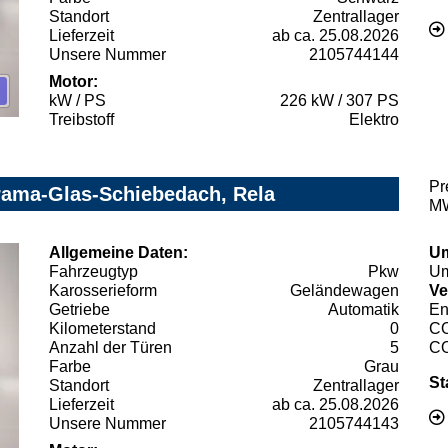
Standort
Zentrallager
Lieferzeit
ab ca. 25.08.2026
Unsere Nummer
2105744144
Motor:
kW / PS
226 kW / 307 PS
Treibstoff
Elektro
Pr
ama-Glas-Schiebedach, Rela
MW
Allgemeine Daten:
Um
Fahrzeugtyp
Pkw
Um
Karosserieform
Geländewagen
Ve
Getriebe
Automatik
En
Kilometerstand
0
C
Anzahl der Türen
5
C
Farbe
Grau
St
Standort
Zentrallager
Lieferzeit
ab ca. 25.08.2026
Unsere Nummer
2105744143