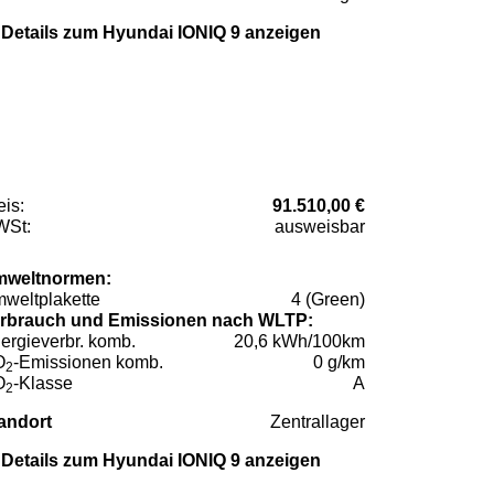
Details zum Hyundai IONIQ 9 anzeigen
eis:
91.510,00 €
St:
ausweisbar
weltnormen:
weltplakette
4 (Green)
rbrauch und Emissionen nach WLTP:
ergieverbr. komb.
20,6 kWh/100km
O
-Emissionen komb.
0 g/km
2
O
-Klasse
A
2
andort
Zentrallager
Details zum Hyundai IONIQ 9 anzeigen