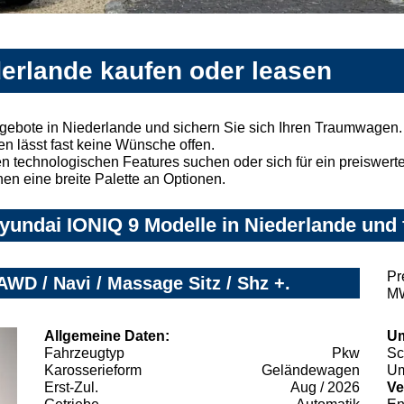
derlande kaufen oder leasen
gebote in Niederlande und sichern Sie sich Ihren Traumwagen.
n lässt fast keine Wünsche offen.
 technologischen Features suchen oder sich für ein preiswertes
nen eine breite Palette an Optionen.
undai IONIQ 9 Modelle in Niederlande und 
Pr
D / Navi / Massage Sitz / Shz +.
MW
Allgemeine Daten:
Um
Fahrzeugtyp
Pkw
Sc
Karosserieform
Geländewagen
Um
Erst-Zul.
Aug / 2026
Ve