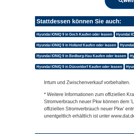
Weit
Stattdessen können Sie auch:
Hyundai IONIQ 9 in Goch Kaufen oder leasen
Hyundai IO
Hyundai IONIQ 9 in Holland Kaufen oder leasen
Hyundai
Hyundai IONIQ 9 in Bedburg-Hau Kaufen oder leasen
Hy
Hyundai IONIQ 9 in Düsseldorf Kaufen oder leasen
Hyun
Irrtum und Zwischenverkauf vorbehalten.
* Weitere Informationen zum offiziellen Kra
Stromverbrauch neuer Pkw können dem 'Leitf
offiziellen Stromverbrauch neuer Pkw' en
unentgeltlich erhältlich ist unter www.dat.d