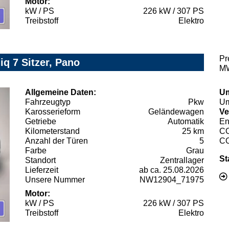
Motor:
kW / PS
226 kW / 307 PS
Treibstoff
Elektro
Pr
q 7 Sitzer, Pano
MW
Allgemeine Daten:
Um
Fahrzeugtyp
Pkw
Um
Karosserieform
Geländewagen
Ve
Getriebe
Automatik
En
Kilometerstand
25 km
C
Anzahl der Türen
5
C
Farbe
Grau
St
Standort
Zentrallager
Lieferzeit
ab ca. 25.08.2026
Unsere Nummer
NW12904_71975
Motor:
kW / PS
226 kW / 307 PS
Treibstoff
Elektro