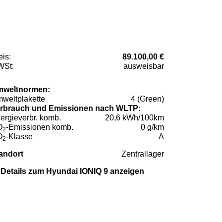
eis:
89.100,00 €
St:
ausweisbar
weltnormen:
weltplakette
4 (Green)
rbrauch und Emissionen nach WLTP:
ergieverbr. komb.
20,6 kWh/100km
O
-Emissionen komb.
0 g/km
2
O
-Klasse
A
2
andort
Zentrallager
Details zum Hyundai IONIQ 9 anzeigen