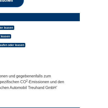
 suchen
der leasen
 leasen
aufen oder leasen
onen und gegebenenfalls zum
2
 spezifischen CO
-Emissionen und den
utschen Automobil Treuhand GmbH'