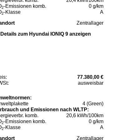
ergieverbr. komb.
20,4 kWh/100km
O
-Emissionen komb.
0 g/km
2
O
-Klasse
A
2
andort
Zentrallager
Details zum Hyundai IONIQ 9 anzeigen
eis:
77.380,00 €
St:
ausweisbar
weltnormen:
weltplakette
4 (Green)
rbrauch und Emissionen nach WLTP:
ergieverbr. komb.
20,6 kWh/100km
O
-Emissionen komb.
0 g/km
2
O
-Klasse
A
2
andort
Zentrallager