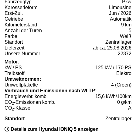
Fahrzeugtyp
Pkw
Karosserieform
Limousine
Erst-Zul.
Jun / 2026
Getriebe
Automatik
Kilometerstand
9 km
Anzahl der Türen
5
Farbe
Weiß
Standort
Zentrallager
Lieferzeit
ab ca. 25.08.2026
Unsere Nummer
22372
Motor:
kW / PS
125 kW / 170 PS
Treibstoff
Elektro
Umweltnormen:
Umweltplakette
4 (Green)
Verbrauch und Emissionen nach WLTP:
Energieverbr. komb.
15,6 kWh/100km
CO
-Emissionen komb.
0 g/km
2
CO
-Klasse
A
2
Standort
Zentrallager
Details zum Hyundai IONIQ 5 anzeigen