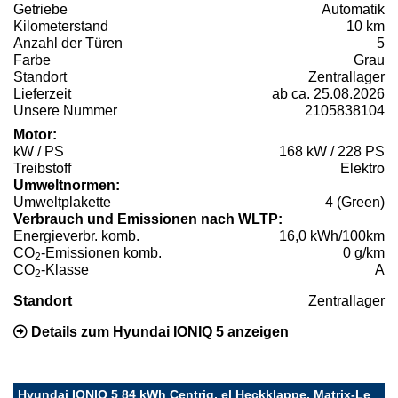
Getriebe
Automatik
Kilometerstand
10 km
Anzahl der Türen
5
Farbe
Grau
Standort
Zentrallager
Lieferzeit
ab ca. 25.08.2026
Unsere Nummer
2105838104
Motor:
kW / PS
168 kW / 228 PS
Treibstoff
Elektro
Umweltnormen:
Umweltplakette
4 (Green)
Verbrauch und Emissionen nach WLTP:
Energieverbr. komb.
16,0 kWh/100km
CO
-Emissionen komb.
0 g/km
2
CO
-Klasse
A
2
Standort
Zentrallager
Details zum Hyundai IONIQ 5 anzeigen
Hyundai IONIQ 5 84 kWh Centriq, el Heckklappe, Matrix-Le