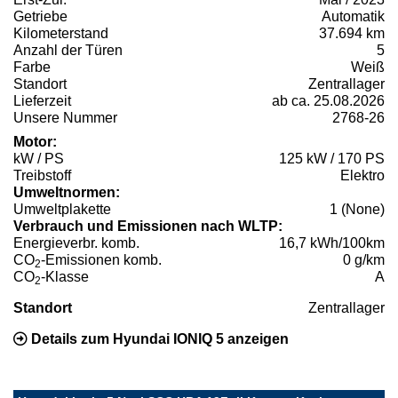
Getriebe
Automatik
Kilometerstand
37.694 km
Anzahl der Türen
5
Farbe
Weiß
Standort
Zentrallager
Lieferzeit
ab ca. 25.08.2026
Unsere Nummer
2768-26
Motor:
kW / PS
125 kW / 170 PS
Treibstoff
Elektro
Umweltnormen:
Umweltplakette
1 (None)
Verbrauch und Emissionen nach WLTP:
Energieverbr. komb.
16,7 kWh/100km
CO
-Emissionen komb.
0 g/km
2
CO
-Klasse
A
2
Standort
Zentrallager
Details zum Hyundai IONIQ 5 anzeigen