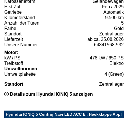
Karosserieform
Geländewagen
Erst-Zul.
Feb / 2025
Getriebe
Automatik
Kilometerstand
9.500 km
Anzahl der Türen
5
Farbe
Gold
Standort
Zentrallager
Lieferzeit
ab ca. 25.08.2026
Unsere Nummer
64841568-532
Motor:
kW / PS
478 kW / 650 PS
Treibstoff
Elektro
Umweltnormen:
Umweltplakette
4 (Green)
Standort
Zentrallager
Details zum Hyundai IONIQ 5 anzeigen
Hyundai IONIQ 5 Centriq Navi LED ACC El. Heckklappe Appl