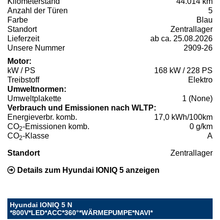
Kilometerstand
44.014 km
Anzahl der Türen
5
Farbe
Blau
Standort
Zentrallager
Lieferzeit
ab ca. 25.08.2026
Unsere Nummer
2909-26
Motor:
kW / PS
168 kW / 228 PS
Treibstoff
Elektro
Umweltnormen:
Umweltplakette
1 (None)
Verbrauch und Emissionen nach WLTP:
Energieverbr. komb.
17,0 kWh/100km
CO
-Emissionen komb.
0 g/km
2
CO
-Klasse
A
2
Standort
Zentrallager
Details zum Hyundai IONIQ 5 anzeigen
Hyundai IONIQ 5 N
*800V*LED*ACC*360°*WÄRMEPUMPE*NAVI*