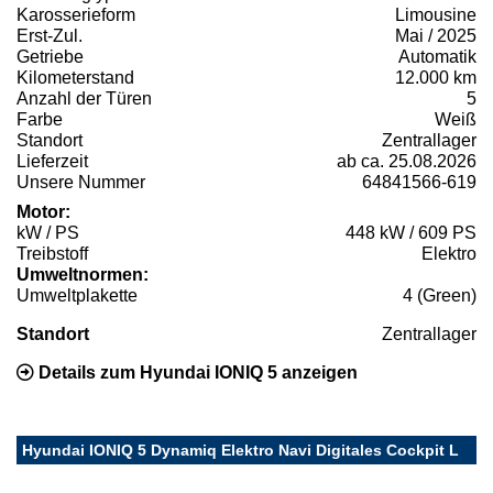
Karosserieform
Limousine
Erst-Zul.
Mai / 2025
Getriebe
Automatik
Kilometerstand
12.000 km
Anzahl der Türen
5
Farbe
Weiß
Standort
Zentrallager
Lieferzeit
ab ca. 25.08.2026
Unsere Nummer
64841566-619
Motor:
kW / PS
448 kW / 609 PS
Treibstoff
Elektro
Umweltnormen:
Umweltplakette
4 (Green)
Standort
Zentrallager
Details zum Hyundai IONIQ 5 anzeigen
Hyundai IONIQ 5 Dynamiq Elektro Navi Digitales Cockpit L