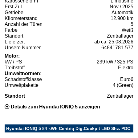
Karosserieform
Limousine
Erst-Zul.
Nov / 2025
Getriebe
Automatik
Kilometerstand
12.900 km
Anzahl der Türen
5
Farbe
Weiß
Standort
Zentrallager
Lieferzeit
ab ca. 25.08.2026
Unsere Nummer
64841781-577
Motor:
kW / PS
239 kW / 325 PS
Treibstoff
Elektro
Umweltnormen:
Schadstoffklasse
Euro6
Umweltplakette
4 (Green)
Standort
Zentrallager
Details zum Hyundai IONIQ 5 anzeigen
Hyundai IONIQ 5 84 kWh Centriq Dig.Cockpit LED Shz. PDC