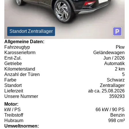
Standort Zentrallager
Allgemeine Daten:
Fahrzeugtyp
Pkw
Karosserieform
Geländewagen
Erst-Zul.
Jun / 2026
Getriebe
Automatik
Kilometerstand
2 km
Anzahl der Türen
5
Farbe
Schwarz
Standort
Zentrallager
Lieferzeit
ab ca. 25.08.2026
Unsere Nummer
359293
Motor:
kW / PS
66 kW / 90 PS
Treibstoff
Benzin
Hubraum
998 cm³
Umweltnormen: