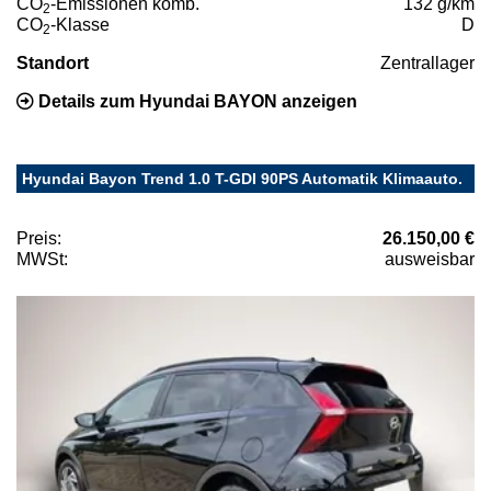
CO
-Emissionen komb.
132 g/km
2
CO
-Klasse
D
2
Standort
Zentrallager
Details zum Hyundai BAYON anzeigen
Hyundai Bayon Trend 1.0 T-GDI 90PS Automatik Klimaauto.
Preis:
26.150,00 €
MWSt:
ausweisbar