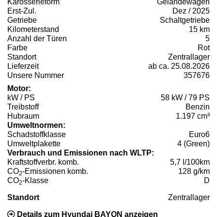
Karosserieform
Geländewagen
Erst-Zul.
Dez / 2025
Getriebe
Schaltgetriebe
Kilometerstand
15 km
Anzahl der Türen
5
Farbe
Rot
Standort
Zentrallager
Lieferzeit
ab ca. 25.08.2026
Unsere Nummer
357676
Motor:
kW / PS
58 kW / 79 PS
Treibstoff
Benzin
Hubraum
1.197 cm³
Umweltnormen:
Schadstoffklasse
Euro6
Umweltplakette
4 (Green)
Verbrauch und Emissionen nach WLTP:
Kraftstoffverbr. komb.
5,7 l/100km
CO
-Emissionen komb.
128 g/km
2
CO
-Klasse
D
2
Standort
Zentrallager
Details zum Hyundai BAYON anzeigen