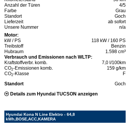
Anzahl der Türen
4/5
Farbe
Grau
Standort
Goch
Lieferzeit
ab sofort
Unsere Nummer
n/a
Motor:
kW / PS
118 kW / 160 PS
Treibstoff
Benzin
Hubraum
1.598 cm³
Verbrauch und Emissionen nach WLTP:
Kraftstoffverbr. komb.
7,0 l/100km
CO
-Emissionen komb.
159 g/km
2
CO
-Klasse
F
2
Standort
Goch
Details zum Hyundai TUCSON anzeigen
Hyundai Kona N Line Elektro - 64,8
kWh,BOSE,ACC,KAMERA