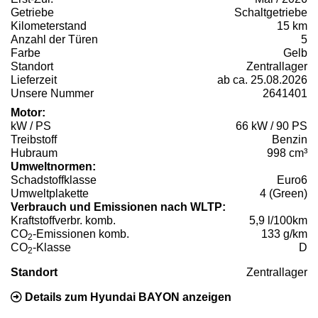
Getriebe
Schaltgetriebe
Kilometerstand
15 km
Anzahl der Türen
5
Farbe
Gelb
Standort
Zentrallager
Lieferzeit
ab ca. 25.08.2026
Unsere Nummer
2641401
Motor:
kW / PS
66 kW / 90 PS
Treibstoff
Benzin
Hubraum
998 cm³
Umweltnormen:
Schadstoffklasse
Euro6
Umweltplakette
4 (Green)
Verbrauch und Emissionen nach WLTP:
Kraftstoffverbr. komb.
5,9 l/100km
CO
-Emissionen komb.
133 g/km
2
CO
-Klasse
D
2
Standort
Zentrallager
Details zum Hyundai BAYON anzeigen