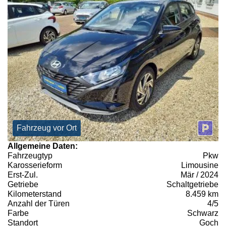
Fahrzeug vor Ort
Allgemeine Daten:
Fahrzeugtyp
Pkw
Karosserieform
Limousine
Erst-Zul.
Mär / 2024
Getriebe
Schaltgetriebe
Kilometerstand
8.459 km
Anzahl der Türen
4/5
Farbe
Schwarz
Standort
Goch