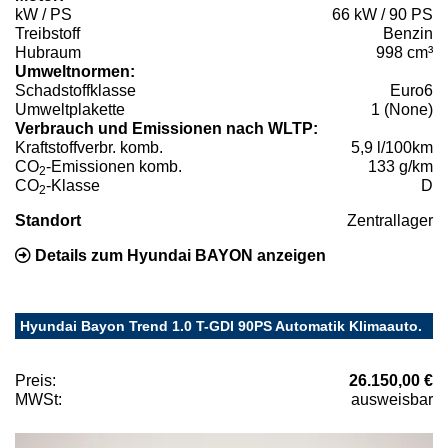
kW / PS
66 kW / 90 PS
Treibstoff
Benzin
Hubraum
998 cm³
Umweltnormen:
Schadstoffklasse
Euro6
Umweltplakette
1 (None)
Verbrauch und Emissionen nach WLTP:
Kraftstoffverbr. komb.
5,9 l/100km
CO
-Emissionen komb.
133 g/km
2
CO
-Klasse
D
2
Standort
Zentrallager
Details zum Hyundai BAYON anzeigen
Hyundai Bayon Trend 1.0 T-GDI 90PS Automatik Klimaauto.
Preis:
26.150,00 €
MWSt:
ausweisbar