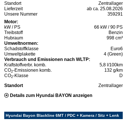
Standort
Zentrallager
Lieferzeit
ab ca. 25.08.2026
Unsere Nummer
359291
Motor:
kW / PS
66 kW / 90 PS
Treibstoff
Benzin
Hubraum
998 cm³
Umweltnormen:
Schadstoffklasse
Euro6
Umweltplakette
4 (Green)
Verbrauch und Emissionen nach WLTP:
Kraftstoffverbr. komb.
5,8 l/100km
CO
-Emissionen komb.
132 g/km
2
CO
-Klasse
D
2
Standort
Zentrallager
Details zum Hyundai BAYON anzeigen
Hyundai Bayon Blackline 6MT / PDC + Kamera / Sitz + Lenk