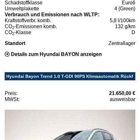
Schadstoffklasse
Euro6
Umweltplakette
4 (Green)
Verbrauch und Emissionen nach WLTP:
Kraftstoffverbr. komb.
5,8 l/100km
CO
-Emissionen komb.
132 g/km
2
CO
-Klasse
D
2
Standort
Zentrallager
Details zum Hyundai BAYON anzeigen
Hyundai Bayon Trend 1.0 T-GDI 90PS Klimaautomatik Rückf
Preis:
21.650,00 €
MWSt:
ausweisbar