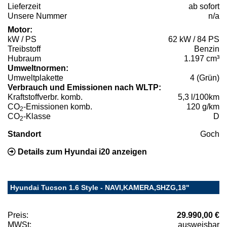
Lieferzeit
ab sofort
Unsere Nummer
n/a
Motor:
kW / PS
62 kW / 84 PS
Treibstoff
Benzin
Hubraum
1.197 cm³
Umweltnormen:
Umweltplakette
4 (Grün)
Verbrauch und Emissionen nach WLTP:
Kraftstoffverbr. komb.
5,3 l/100km
CO
-Emissionen komb.
120 g/km
2
CO
-Klasse
D
2
Standort
Goch
Details zum Hyundai i20 anzeigen
Hyundai Tucson 1.6 Style - NAVI,KAMERA,SHZG,18"
Preis:
29.990,00 €
MWSt:
ausweisbar