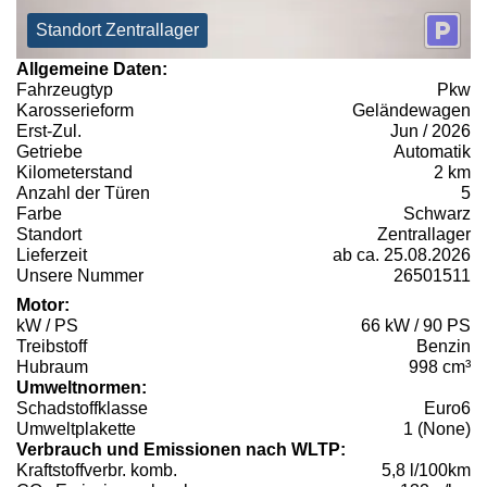
Standort Zentrallager
Allgemeine Daten:
Fahrzeugtyp
Pkw
Karosserieform
Geländewagen
Erst-Zul.
Jun / 2026
Getriebe
Automatik
Kilometerstand
2 km
Anzahl der Türen
5
Farbe
Schwarz
Standort
Zentrallager
Lieferzeit
ab ca. 25.08.2026
Unsere Nummer
26501511
Motor:
kW / PS
66 kW / 90 PS
Treibstoff
Benzin
Hubraum
998 cm³
Umweltnormen:
Schadstoffklasse
Euro6
Umweltplakette
1 (None)
Verbrauch und Emissionen nach WLTP:
Kraftstoffverbr. komb.
5,8 l/100km