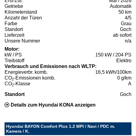
Erst-Zul.
Mai / 2026
Getriebe
Automatik
Kilometerstand
50 km
Anzahl der Türen
4/5
Farbe
Grau
Standort
Goch
Lieferzeit
ab sofort
Unsere Nummer
n/a
Motor:
kW / PS
150 kW / 204 PS
Treibstoff
Elektro
Verbrauch und Emissionen nach WLTP:
Energieverbr. komb.
16,5 kWh/100km
CO
-Emissionen komb.
0 g/km
2
CO
-Klasse
A
2
Standort
Goch
Details zum Hyundai KONA anzeigen
Hyundai BAYON Comfort Plus 1.2 MPI / Navi / PDC m.
Kamera / K.