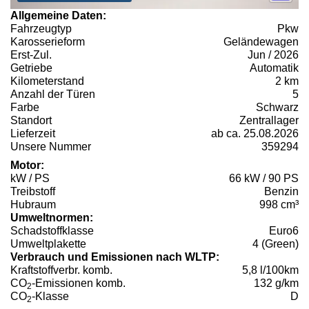
Allgemeine Daten:
Fahrzeugtyp
Pkw
Karosserieform
Geländewagen
Erst-Zul.
Jun / 2026
Getriebe
Automatik
Kilometerstand
2 km
Anzahl der Türen
5
Farbe
Schwarz
Standort
Zentrallager
Lieferzeit
ab ca. 25.08.2026
Unsere Nummer
359294
Motor:
kW / PS
66 kW / 90 PS
Treibstoff
Benzin
Hubraum
998 cm³
Umweltnormen:
Schadstoffklasse
Euro6
Umweltplakette
4 (Green)
Verbrauch und Emissionen nach WLTP:
Kraftstoffverbr. komb.
5,8 l/100km
CO
-Emissionen komb.
132 g/km
2
CO
-Klasse
D
2