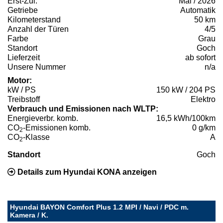
Erst-Zul.
Mai / 2026
Getriebe
Automatik
Kilometerstand
50 km
Anzahl der Türen
4/5
Farbe
Grau
Standort
Goch
Lieferzeit
ab sofort
Unsere Nummer
n/a
Motor:
kW / PS
150 kW / 204 PS
Treibstoff
Elektro
Verbrauch und Emissionen nach WLTP:
Energieverbr. komb.
16,5 kWh/100km
CO
-Emissionen komb.
0 g/km
2
CO
-Klasse
A
2
Standort
Goch
Details zum Hyundai KONA anzeigen
Hyundai BAYON Comfort Plus 1.2 MPI / Navi / PDC m.
Kamera / K.