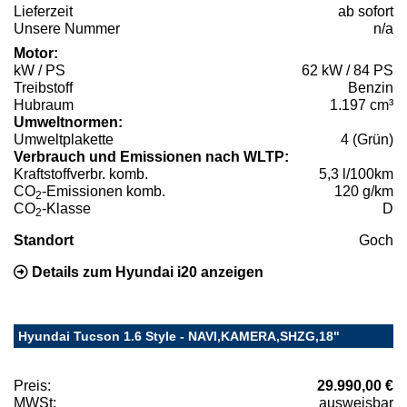
Lieferzeit
ab sofort
Unsere Nummer
n/a
Motor:
kW / PS
62 kW / 84 PS
Treibstoff
Benzin
Hubraum
1.197 cm³
Umweltnormen:
Umweltplakette
4 (Grün)
Verbrauch und Emissionen nach WLTP:
Kraftstoffverbr. komb.
5,3 l/100km
CO
-Emissionen komb.
120 g/km
2
CO
-Klasse
D
2
Standort
Goch
Details zum Hyundai i20 anzeigen
Hyundai Tucson 1.6 Style - NAVI,KAMERA,SHZG,18"
Preis:
29.990,00 €
MWSt:
ausweisbar