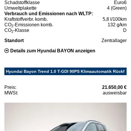
Schadstoffklasse
Euro6
Umweltplakette
4 (Green)
Verbrauch und Emissionen nach WLTP:
Kraftstoffverbr. komb.
5,8 l/100km
CO
-Emissionen komb.
132 g/km
2
CO
-Klasse
D
2
Standort
Zentrallager
Details zum Hyundai BAYON anzeigen
Hyundai Bayon Trend 1.0 T-GDI 90PS Klimaautomatik Rückf
Preis:
21.650,00 €
MWSt:
ausweisbar