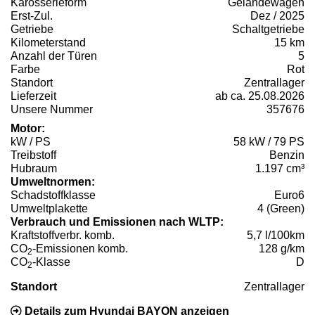
Karosserieform
Geländewagen
Erst-Zul.
Dez / 2025
Getriebe
Schaltgetriebe
Kilometerstand
15 km
Anzahl der Türen
5
Farbe
Rot
Standort
Zentrallager
Lieferzeit
ab ca. 25.08.2026
Unsere Nummer
357676
Motor:
kW / PS
58 kW / 79 PS
Treibstoff
Benzin
Hubraum
1.197 cm³
Umweltnormen:
Schadstoffklasse
Euro6
Umweltplakette
4 (Green)
Verbrauch und Emissionen nach WLTP:
Kraftstoffverbr. komb.
5,7 l/100km
CO
-Emissionen komb.
128 g/km
2
CO
-Klasse
D
2
Standort
Zentrallager
Details zum Hyundai BAYON anzeigen