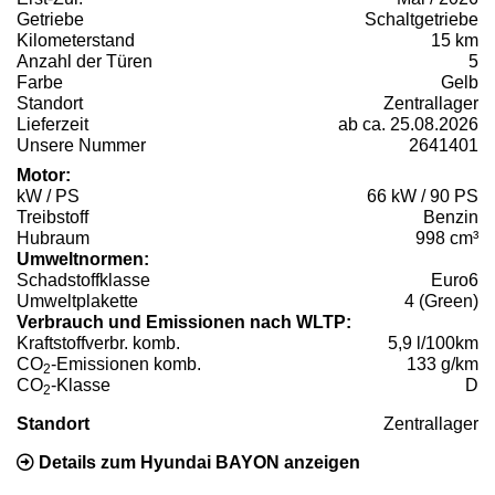
Getriebe
Schaltgetriebe
Kilometerstand
15 km
Anzahl der Türen
5
Farbe
Gelb
Standort
Zentrallager
Lieferzeit
ab ca. 25.08.2026
Unsere Nummer
2641401
Motor:
kW / PS
66 kW / 90 PS
Treibstoff
Benzin
Hubraum
998 cm³
Umweltnormen:
Schadstoffklasse
Euro6
Umweltplakette
4 (Green)
Verbrauch und Emissionen nach WLTP:
Kraftstoffverbr. komb.
5,9 l/100km
CO
-Emissionen komb.
133 g/km
2
CO
-Klasse
D
2
Standort
Zentrallager
Details zum Hyundai BAYON anzeigen