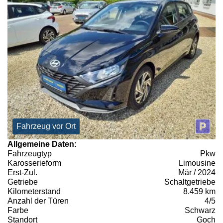
Fahrzeug vor Ort
Allgemeine Daten:
Fahrzeugtyp
Pkw
Karosserieform
Limousine
Erst-Zul.
Mär / 2024
Getriebe
Schaltgetriebe
Kilometerstand
8.459 km
Anzahl der Türen
4/5
Farbe
Schwarz
Standort
Goch