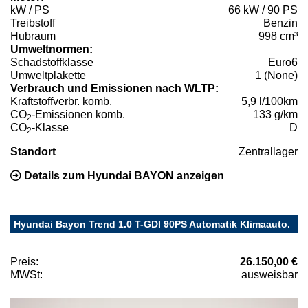
kW / PS
66 kW / 90 PS
Treibstoff
Benzin
Hubraum
998 cm³
Umweltnormen:
Schadstoffklasse
Euro6
Umweltplakette
1 (None)
Verbrauch und Emissionen nach WLTP:
Kraftstoffverbr. komb.
5,9 l/100km
CO
-Emissionen komb.
133 g/km
2
CO
-Klasse
D
2
Standort
Zentrallager
Details zum Hyundai BAYON anzeigen
Hyundai Bayon Trend 1.0 T-GDI 90PS Automatik Klimaauto.
Preis:
26.150,00 €
MWSt:
ausweisbar