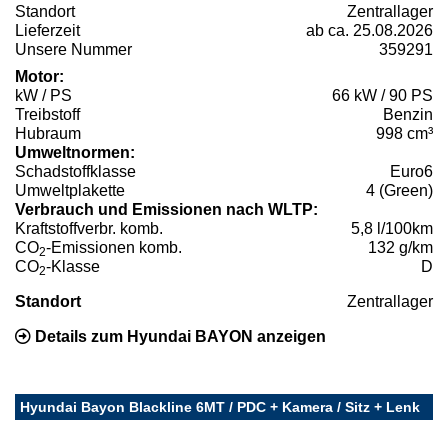
Standort
Zentrallager
Lieferzeit
ab ca. 25.08.2026
Unsere Nummer
359291
Motor:
kW / PS
66 kW / 90 PS
Treibstoff
Benzin
Hubraum
998 cm³
Umweltnormen:
Schadstoffklasse
Euro6
Umweltplakette
4 (Green)
Verbrauch und Emissionen nach WLTP:
Kraftstoffverbr. komb.
5,8 l/100km
CO
-Emissionen komb.
132 g/km
2
CO
-Klasse
D
2
Standort
Zentrallager
Details zum Hyundai BAYON anzeigen
Hyundai Bayon Blackline 6MT / PDC + Kamera / Sitz + Lenk