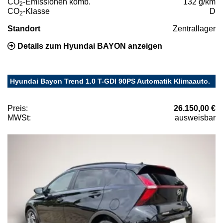
CO
-Emissionen komb.
132 g/km
2
CO
-Klasse
D
2
Standort
Zentrallager
Details zum Hyundai BAYON anzeigen
Hyundai Bayon Trend 1.0 T-GDI 90PS Automatik Klimaauto.
Preis:
26.150,00 €
MWSt:
ausweisbar