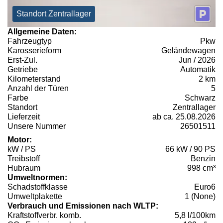
Standort Zentrallager
Allgemeine Daten:
Fahrzeugtyp
Pkw
Karosserieform
Geländewagen
Erst-Zul.
Jun / 2026
Getriebe
Automatik
Kilometerstand
2 km
Anzahl der Türen
5
Farbe
Schwarz
Standort
Zentrallager
Lieferzeit
ab ca. 25.08.2026
Unsere Nummer
26501511
Motor:
kW / PS
66 kW / 90 PS
Treibstoff
Benzin
Hubraum
998 cm³
Umweltnormen:
Schadstoffklasse
Euro6
Umweltplakette
1 (None)
Verbrauch und Emissionen nach WLTP:
Kraftstoffverbr. komb.
5,8 l/100km