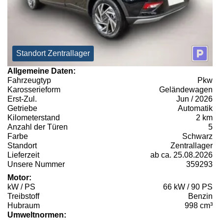
Standort Zentrallager
Allgemeine Daten:
Fahrzeugtyp
Pkw
Karosserieform
Geländewagen
Erst-Zul.
Jun / 2026
Getriebe
Automatik
Kilometerstand
2 km
Anzahl der Türen
5
Farbe
Schwarz
Standort
Zentrallager
Lieferzeit
ab ca. 25.08.2026
Unsere Nummer
359293
Motor:
kW / PS
66 kW / 90 PS
Treibstoff
Benzin
Hubraum
998 cm³
Umweltnormen: