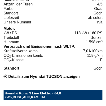
Anzahl der Türen
4/5
Farbe
Grau
Standort
Goch
Lieferzeit
ab sofort
Unsere Nummer
n/a
Motor:
kW / PS
118 kW / 160 PS
Treibstoff
Benzin
Hubraum
1.598 cm³
Verbrauch und Emissionen nach WLTP:
Kraftstoffverbr. komb.
7,0 l/100km
CO
-Emissionen komb.
159 g/km
2
CO
-Klasse
F
2
Standort
Goch
Details zum Hyundai TUCSON anzeigen
Hyundai Kona N Line Elektro - 64,8
kWh,BOSE,ACC,KAMERA