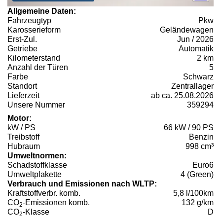
Allgemeine Daten:
Fahrzeugtyp
Pkw
Karosserieform
Geländewagen
Erst-Zul.
Jun / 2026
Getriebe
Automatik
Kilometerstand
2 km
Anzahl der Türen
5
Farbe
Schwarz
Standort
Zentrallager
Lieferzeit
ab ca. 25.08.2026
Unsere Nummer
359294
Motor:
kW / PS
66 kW / 90 PS
Treibstoff
Benzin
Hubraum
998 cm³
Umweltnormen:
Schadstoffklasse
Euro6
Umweltplakette
4 (Green)
Verbrauch und Emissionen nach WLTP:
Kraftstoffverbr. komb.
5,8 l/100km
CO
-Emissionen komb.
132 g/km
2
CO
-Klasse
D
2