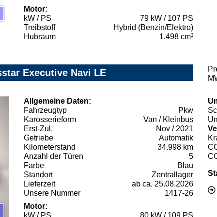
Motor:
kW / PS
79 kW / 107 PS
Treibstoff
Hybrid (Benzin/Elektro)
Hubraum
1.498 cm³
Pr
star Executive Navi LE
MW
Allgemeine Daten:
Um
Fahrzeugtyp
Pkw
Sc
Karosserieform
Van / Kleinbus
Um
Erst-Zul.
Nov / 2021
Ve
Getriebe
Automatik
Kr
Kilometerstand
34.998 km
C
Anzahl der Türen
5
C
Farbe
Blau
St
Standort
Zentrallager
Lieferzeit
ab ca. 25.08.2026
Unsere Nummer
1417-26
Motor:
kW / PS
80 kW / 109 PS