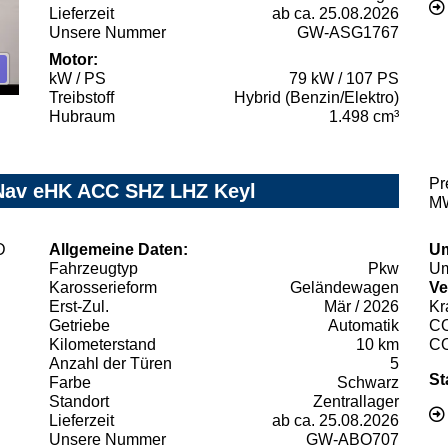
Lieferzeit
ab ca. 25.08.2026
Unsere Nummer
GW-ASG1767
Motor:
kW / PS
79 kW / 107 PS
Treibstoff
Hybrid (Benzin/Elektro)
Hubraum
1.498 cm³
Pr
Nav eHK ACC SHZ LHZ Keyl
MW
Allgemeine Daten:
Um
Fahrzeugtyp
Pkw
Um
Karosserieform
Geländewagen
Ve
Erst-Zul.
Mär / 2026
Kr
Getriebe
Automatik
C
Kilometerstand
10 km
C
Anzahl der Türen
5
St
Farbe
Schwarz
Standort
Zentrallager
Lieferzeit
ab ca. 25.08.2026
Unsere Nummer
GW-ABO707