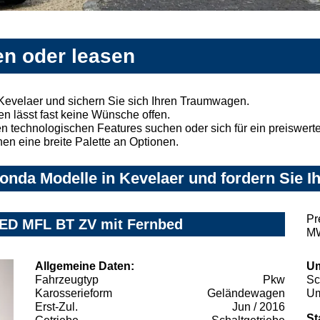
en oder leasen
Kevelaer und sichern Sie sich Ihren Traumwagen.
n lässt fast keine Wünsche offen.
 technologischen Features suchen oder sich für ein preiswertes
nen eine breite Palette an Optionen.
nda Modelle in Kevelaer und fordern Sie I
Pr
ED MFL BT ZV mit Fernbed
MW
Allgemeine Daten:
Um
Fahrzeugtyp
Pkw
Sc
Karosserieform
Geländewagen
Um
Erst-Zul.
Jun / 2016
St