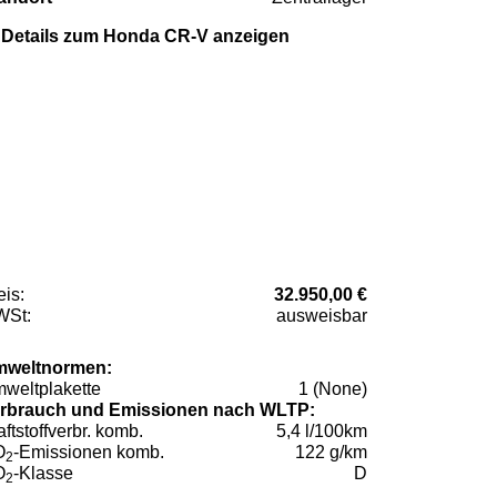
Details zum Honda CR-V anzeigen
eis:
32.950,00 €
St:
ausweisbar
weltnormen:
weltplakette
1 (None)
rbrauch und Emissionen nach WLTP:
aftstoffverbr. komb.
5,4 l/100km
O
-Emissionen komb.
122 g/km
2
O
-Klasse
D
2