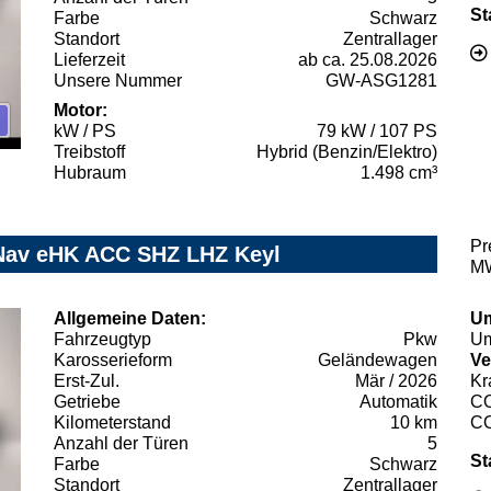
St
Farbe
Schwarz
Standort
Zentrallager
Lieferzeit
ab ca. 25.08.2026
Unsere Nummer
GW-ASG1281
Motor:
kW / PS
79 kW / 107 PS
Treibstoff
Hybrid (Benzin/Elektro)
Hubraum
1.498 cm³
Pr
Nav eHK ACC SHZ LHZ Keyl
MW
Allgemeine Daten:
Um
Fahrzeugtyp
Pkw
Um
Karosserieform
Geländewagen
Ve
Erst-Zul.
Mär / 2026
Kr
Getriebe
Automatik
C
Kilometerstand
10 km
C
Anzahl der Türen
5
St
Farbe
Schwarz
Standort
Zentrallager