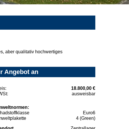
, aber qualitativ hochwertiges
hr Angebot an
eis:
18.800,00 €
St:
ausweisbar
weltnormen:
hadstoffklasse
Euro6
weltplakette
4 (Green)
andort
Zentrallager