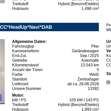
Treibstoff
Hybrid (Benzin/Elektro)
Hubraum
1.498 cm³
Pr
*ACC*HeadUp*Navi*DAB
MW
Allgemeine Daten:
Um
Fahrzeugtyp
Pkw
Um
Karosserieform
Geländewagen
Ve
Erst-Zul.
Sep / 2025
Kr
Getriebe
Automatik
C
Kilometerstand
13.543 km
C
Anzahl der Türen
5
St
Farbe
Weiß
Standort
Zentrallager
Lieferzeit
ab ca. 26.08.2026
Unsere Nummer
13392
Motor:
kW / PS
105 kW / 143 PS
Treibstoff
Hybrid (Benzin/Elektro)
Hubraum
1.993 cm³