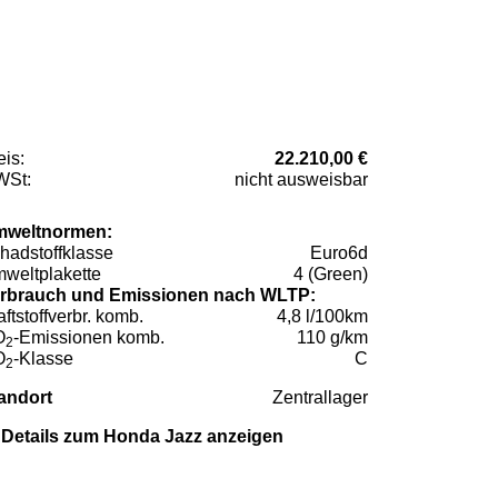
eis:
22.210,00 €
St:
nicht ausweisbar
weltnormen:
hadstoffklasse
Euro6d
weltplakette
4 (Green)
rbrauch und Emissionen nach WLTP:
aftstoffverbr. komb.
4,8 l/100km
O
-Emissionen komb.
110 g/km
2
O
-Klasse
C
2
andort
Zentrallager
Details zum Honda Jazz anzeigen