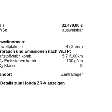
eis:
32.470,00 €
St:
ausweisbar
weltnormen:
weltplakette
4 (Green)
rbrauch und Emissionen nach WLTP:
aftstoffverbr. komb.
5,7 l/100km
O
-Emissionen komb.
130 g/km
2
O
-Klasse
D
2
andort
Zentrallager
Details zum Honda ZR-V anzeigen