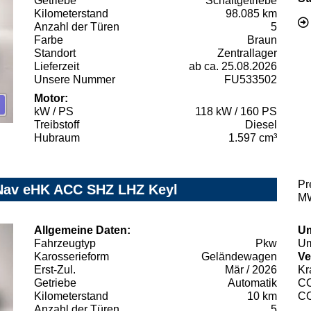
Getriebe
Schaltgetriebe
Kilometerstand
98.085 km
Anzahl der Türen
5
Farbe
Braun
Standort
Zentrallager
Lieferzeit
ab ca. 25.08.2026
Unsere Nummer
FU533502
Motor:
kW / PS
118 kW / 160 PS
Treibstoff
Diesel
Hubraum
1.597 cm³
Pr
Nav eHK ACC SHZ LHZ Keyl
MW
Allgemeine Daten:
Um
Fahrzeugtyp
Pkw
Um
Karosserieform
Geländewagen
Ve
Erst-Zul.
Mär / 2026
Kr
Getriebe
Automatik
C
Kilometerstand
10 km
C
Anzahl der Türen
5