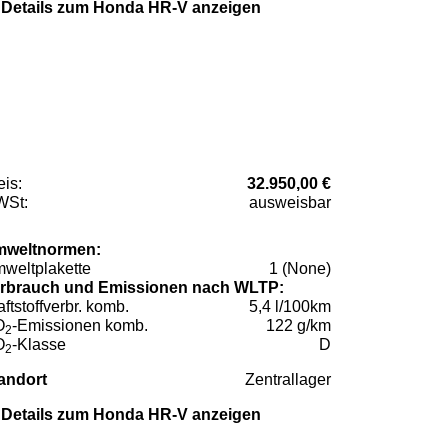
Details zum Honda HR-V anzeigen
eis:
32.950,00 €
St:
ausweisbar
weltnormen:
weltplakette
1 (None)
rbrauch und Emissionen nach WLTP:
aftstoffverbr. komb.
5,4 l/100km
O
-Emissionen komb.
122 g/km
2
O
-Klasse
D
2
andort
Zentrallager
Details zum Honda HR-V anzeigen