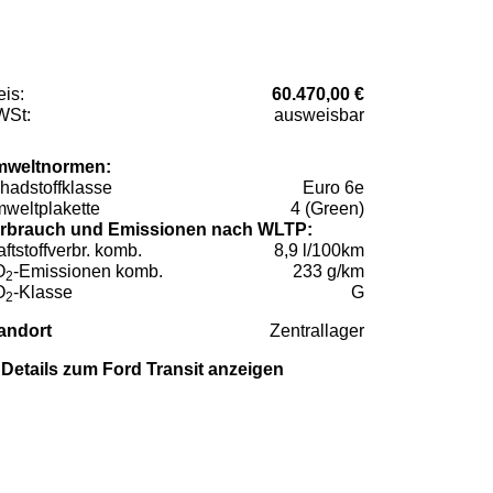
eis:
60.470,00 €
St:
ausweisbar
weltnormen:
hadstoffklasse
Euro 6e
weltplakette
4 (Green)
rbrauch und Emissionen nach WLTP:
aftstoffverbr. komb.
8,9 l/100km
O
-Emissionen komb.
233 g/km
2
O
-Klasse
G
2
andort
Zentrallager
Details zum Ford Transit anzeigen