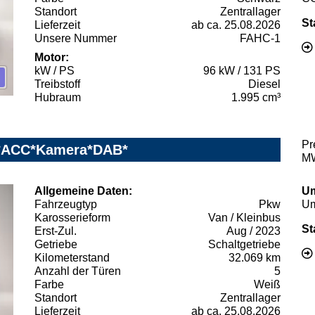
Standort
Zentrallager
St
Lieferzeit
ab ca. 25.08.2026
Unsere Nummer
FAHC-1
Motor:
kW / PS
96 kW / 131 PS
Treibstoff
Diesel
Hubraum
1.995 cm³
Pr
vi*ACC*Kamera*DAB*
MW
Allgemeine Daten:
Um
Fahrzeugtyp
Pkw
Um
Karosserieform
Van / Kleinbus
St
Erst-Zul.
Aug / 2023
Getriebe
Schaltgetriebe
Kilometerstand
32.069 km
Anzahl der Türen
5
Farbe
Weiß
Standort
Zentrallager
Lieferzeit
ab ca. 25.08.2026