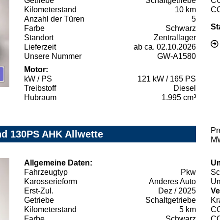
Getriebe
Schaltgetriebe
C
Kilometerstand
10 km
C
Anzahl der Türen
5
St
Farbe
Schwarz
Standort
Zentrallager
Lieferzeit
ab ca. 02.10.2026
Unsere Nummer
GW-A1580
Motor:
kW / PS
121 kW / 165 PS
Treibstoff
Diesel
Hubraum
1.995 cm³
Pr
nd 130PS AHK Allwette
MW
Allgemeine Daten:
Um
Fahrzeugtyp
Pkw
Sc
Karosserieform
Anderes Auto
Um
Erst-Zul.
Dez / 2025
Ve
Getriebe
Schaltgetriebe
Kr
Kilometerstand
5 km
C
Farbe
Schwarz
C