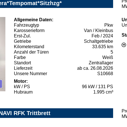
Pr
era*Tempomat*Sitzhzg*
MW
Allgemeine Daten:
Um
Fahrzeugtyp
Pkw
Um
Karosserieform
Van / Kleinbus
St
Erst-Zul.
Feb / 2024
Getriebe
Schaltgetriebe
Kilometerstand
33.635 km
Anzahl der Türen
5
Farbe
Weiß
Standort
Zentrallager
Lieferzeit
ab ca. 26.08.2026
Unsere Nummer
S10668
Motor:
kW / PS
96 kW / 131 PS
Hubraum
1.995 cm³
Pr
NAVI RFK Trittbrett
MW