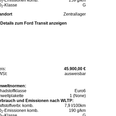
O
-Emissionen komb.
259 g/km
2
O
-Klasse
G
2
andort
Zentrallager
Details zum Ford Transit anzeigen
eis:
45.900,00 €
St:
ausweisbar
weltnormen:
hadstoffklasse
Euro6
weltplakette
1 (None)
rbrauch und Emissionen nach WLTP:
aftstoffverbr. komb.
7,9 l/100km
O
-Emissionen komb.
190 g/km
2
O
-Klasse
G