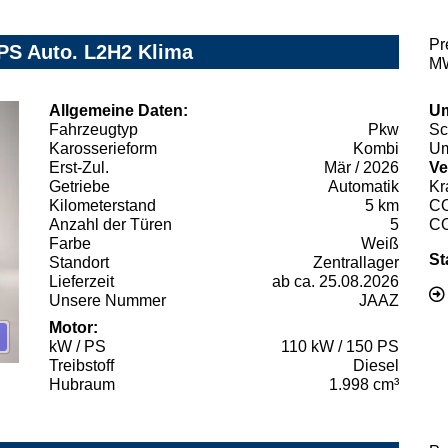
Pr
PS Auto. L2H2 Klima
MW
Allgemeine Daten:
Um
Fahrzeugtyp
Pkw
Sc
Karosserieform
Kombi
Um
Erst-Zul.
Mär / 2026
Ve
Getriebe
Automatik
Kr
Kilometerstand
5 km
C
Anzahl der Türen
5
C
Farbe
Weiß
St
Standort
Zentrallager
Lieferzeit
ab ca. 25.08.2026
Unsere Nummer
JAAZ
Motor:
kW / PS
110 kW / 150 PS
Treibstoff
Diesel
Hubraum
1.998 cm³