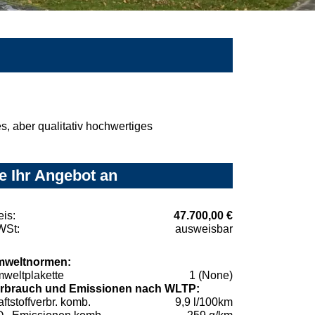
, aber qualitativ hochwertiges
e Ihr Angebot an
eis:
47.700,00 €
St:
ausweisbar
weltnormen:
weltplakette
1 (None)
rbrauch und Emissionen nach WLTP:
aftstoffverbr. komb.
9,9 l/100km