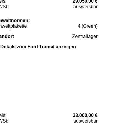
eis:
29.050,00 €
St:
ausweisbar
weltnormen:
weltplakette
4 (Green)
andort
Zentrallager
Details zum Ford Transit anzeigen
eis:
33.060,00 €
St:
ausweisbar