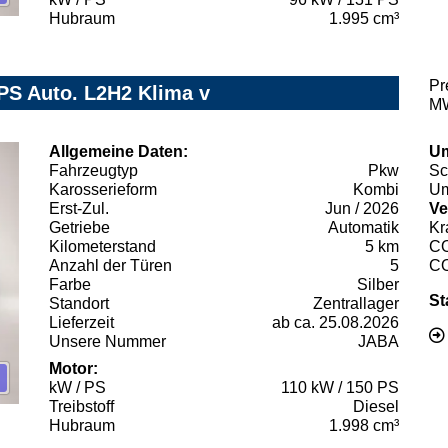
Hubraum
1.995 cm³
Pr
PS Auto. L2H2 Klima v
MW
Allgemeine Daten:
Um
Fahrzeugtyp
Pkw
Sc
Karosserieform
Kombi
Um
Erst-Zul.
Jun / 2026
Ve
Getriebe
Automatik
Kr
Kilometerstand
5 km
C
Anzahl der Türen
5
C
Farbe
Silber
St
Standort
Zentrallager
Lieferzeit
ab ca. 25.08.2026
Unsere Nummer
JABA
Motor:
kW / PS
110 kW / 150 PS
Treibstoff
Diesel
Hubraum
1.998 cm³