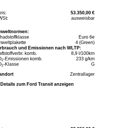
eis:
53.350,00 €
St:
ausweisbar
weltnormen:
hadstoffklasse
Euro 6e
weltplakette
4 (Green)
rbrauch und Emissionen nach WLTP:
aftstoffverbr. komb.
8,9 l/100km
O
-Emissionen komb.
233 g/km
2
O
-Klasse
G
2
andort
Zentrallager
Details zum Ford Transit anzeigen