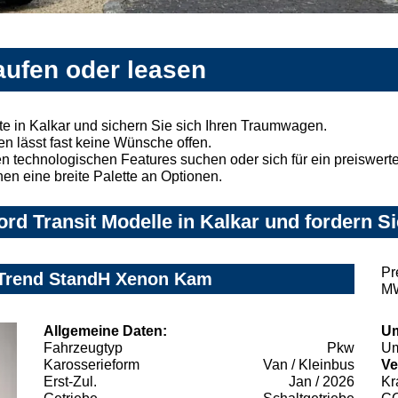
kaufen oder leasen
te in Kalkar und sichern Sie sich Ihren Traumwagen.
n lässt fast keine Wünsche offen.
 technologischen Features suchen oder sich für ein preiswertes
nen eine breite Palette an Optionen.
rd Transit Modelle in Kalkar und fordern Si
Pr
 Trend StandH Xenon Kam
MW
Allgemeine Daten:
Um
Fahrzeugtyp
Pkw
Um
Karosserieform
Van / Kleinbus
Ve
Erst-Zul.
Jan / 2026
Kr