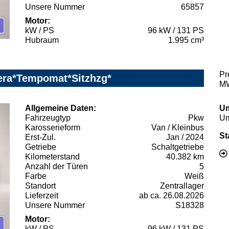
Unsere Nummer
65857
Motor:
kW / PS
96 kW / 131 PS
Hubraum
1.995 cm³
Pr
era*Tempomat*Sitzhzg*
MW
Allgemeine Daten:
Um
Fahrzeugtyp
Pkw
Um
Karosserieform
Van / Kleinbus
St
Erst-Zul.
Jan / 2024
Getriebe
Schaltgetriebe
Kilometerstand
40.382 km
Anzahl der Türen
5
Farbe
Weiß
Standort
Zentrallager
Lieferzeit
ab ca. 26.08.2026
Unsere Nummer
S18328
Motor:
kW / PS
96 kW / 131 PS