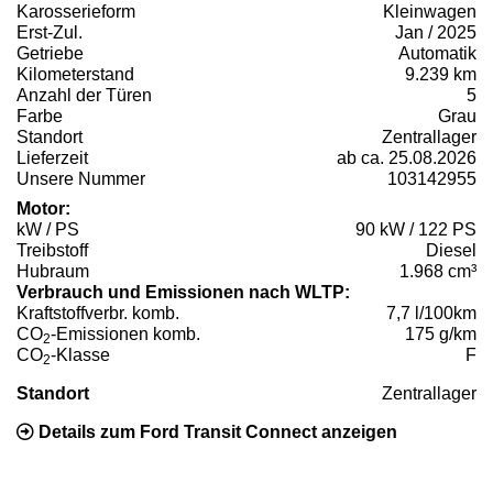
Karosserieform
Kleinwagen
Erst-Zul.
Jan / 2025
Getriebe
Automatik
Kilometerstand
9.239 km
Anzahl der Türen
5
Farbe
Grau
Standort
Zentrallager
Lieferzeit
ab ca. 25.08.2026
Unsere Nummer
103142955
Motor:
kW / PS
90 kW / 122 PS
Treibstoff
Diesel
Hubraum
1.968 cm³
Verbrauch und Emissionen nach WLTP:
Kraftstoffverbr. komb.
7,7 l/100km
CO
-Emissionen komb.
175 g/km
2
CO
-Klasse
F
2
Standort
Zentrallager
Details zum Ford Transit Connect anzeigen