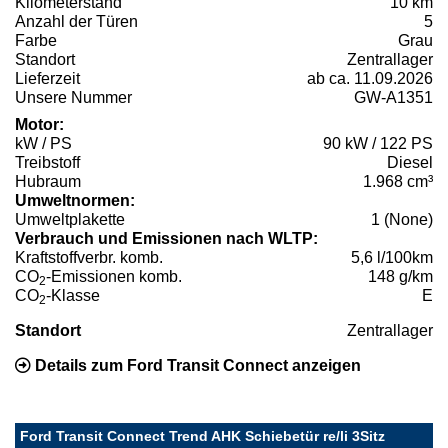
Kilometerstand
10 km
Anzahl der Türen
5
Farbe
Grau
Standort
Zentrallager
Lieferzeit
ab ca. 11.09.2026
Unsere Nummer
GW-A1351
Motor:
kW / PS
90 kW / 122 PS
Treibstoff
Diesel
Hubraum
1.968 cm³
Umweltnormen:
Umweltplakette
1 (None)
Verbrauch und Emissionen nach WLTP:
Kraftstoffverbr. komb.
5,6 l/100km
CO
-Emissionen komb.
148 g/km
2
CO
-Klasse
E
2
Standort
Zentrallager
Details zum Ford Transit Connect anzeigen
Ford Transit Connect Trend AHK Schiebetür re/li 3Sitz