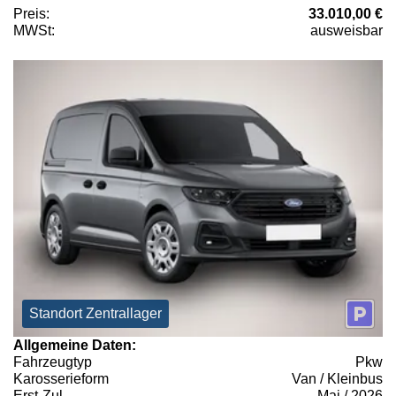
Preis:
33.010,00 €
MWSt:
ausweisbar
Standort Zentrallager
Allgemeine Daten:
Fahrzeugtyp
Pkw
Karosserieform
Van / Kleinbus
Erst-Zul.
Mai / 2026