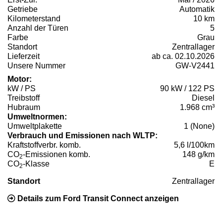
Getriebe
Automatik
Kilometerstand
10 km
Anzahl der Türen
5
Farbe
Grau
Standort
Zentrallager
Lieferzeit
ab ca. 02.10.2026
Unsere Nummer
GW-V2441
Motor:
kW / PS
90 kW / 122 PS
Treibstoff
Diesel
Hubraum
1.968 cm³
Umweltnormen:
Umweltplakette
1 (None)
Verbrauch und Emissionen nach WLTP:
Kraftstoffverbr. komb.
5,6 l/100km
CO
-Emissionen komb.
148 g/km
2
CO
-Klasse
E
2
Standort
Zentrallager
Details zum Ford Transit Connect anzeigen