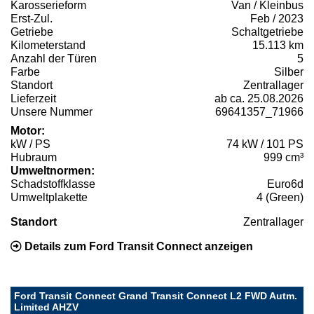
Karosserieform
Van / Kleinbus
Erst-Zul.
Feb / 2023
Getriebe
Schaltgetriebe
Kilometerstand
15.113 km
Anzahl der Türen
5
Farbe
Silber
Standort
Zentrallager
Lieferzeit
ab ca. 25.08.2026
Unsere Nummer
69641357_71966
Motor:
kW / PS
74 kW / 101 PS
Hubraum
999 cm³
Umweltnormen:
Schadstoffklasse
Euro6d
Umweltplakette
4 (Green)
Standort
Zentrallager
Details zum Ford Transit Connect anzeigen
Ford Transit Connect Grand Transit Connect L2 FWD Autm.
Limited AHZV