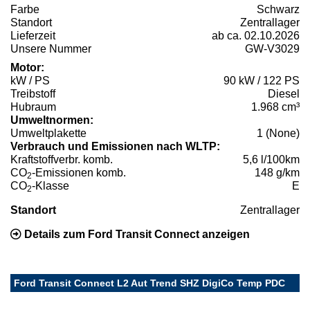
Farbe
Schwarz
Standort
Zentrallager
Lieferzeit
ab ca. 02.10.2026
Unsere Nummer
GW-V3029
Motor:
kW / PS
90 kW / 122 PS
Treibstoff
Diesel
Hubraum
1.968 cm³
Umweltnormen:
Umweltplakette
1 (None)
Verbrauch und Emissionen nach WLTP:
Kraftstoffverbr. komb.
5,6 l/100km
CO
-Emissionen komb.
148 g/km
2
CO
-Klasse
E
2
Standort
Zentrallager
Details zum Ford Transit Connect anzeigen
Ford Transit Connect L2 Aut Trend SHZ DigiCo Temp PDC