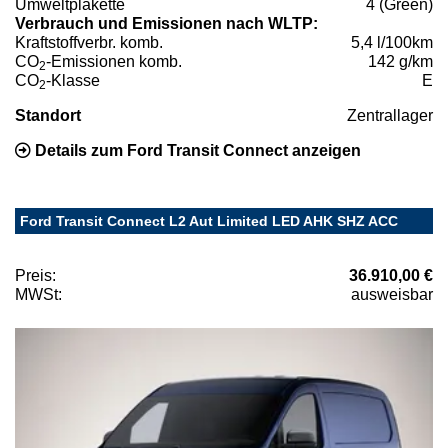
Umweltplakette
4 (Green)
Verbrauch und Emissionen nach WLTP:
Kraftstoffverbr. komb.
5,4 l/100km
CO
-Emissionen komb.
142 g/km
2
CO
-Klasse
E
2
Standort
Zentrallager
Details zum Ford Transit Connect anzeigen
Ford Transit Connect L2 Aut Limited LED AHK SHZ ACC
Preis:
36.910,00 €
MWSt:
ausweisbar