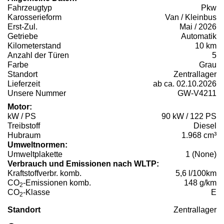
Fahrzeugtyp
Pkw
Karosserieform
Van / Kleinbus
Erst-Zul.
Mai / 2026
Getriebe
Automatik
Kilometerstand
10 km
Anzahl der Türen
5
Farbe
Grau
Standort
Zentrallager
Lieferzeit
ab ca. 02.10.2026
Unsere Nummer
GW-V4211
Motor:
kW / PS
90 kW / 122 PS
Treibstoff
Diesel
Hubraum
1.968 cm³
Umweltnormen:
Umweltplakette
1 (None)
Verbrauch und Emissionen nach WLTP:
Kraftstoffverbr. komb.
5,6 l/100km
CO
-Emissionen komb.
148 g/km
2
CO
-Klasse
E
2
Standort
Zentrallager