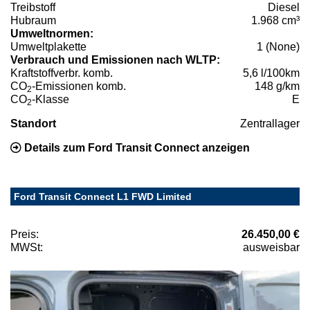
Treibstoff
Diesel
Hubraum
1.968 cm³
Umweltnormen:
Umweltplakette
1 (None)
Verbrauch und Emissionen nach WLTP:
Kraftstoffverbr. komb.
5,6 l/100km
CO
-Emissionen komb.
148 g/km
2
CO
-Klasse
E
2
Standort
Zentrallager
Details zum Ford Transit Connect anzeigen
Ford Transit Connect L1 FWD Limited
Preis:
26.450,00 €
MWSt:
ausweisbar