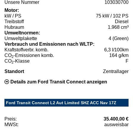
Unsere Nummer
103030700
Motor:
kW / PS
75 kW / 102 PS
Treibstoff
Diesel
Hubraum
1.968 cm³
Umweltnormen:
Umweltplakette
4 (Green)
Verbrauch und Emissionen nach WLTP:
Kraftstoffverbr. komb.
6,3 l/100km
CO
-Emissionen komb.
164 g/km
2
CO
-Klasse
F
2
Standort
Zentrallager
Details zum Ford Transit Connect anzeigen
Ford Transit Connect L2 Aut Limited SHZ ACC Nav 17Z
Preis:
35.400,00 €
MWSt:
ausweisbar