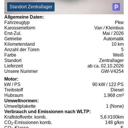
Standort Zentrallager
Allgemeine Daten:
Fahrzeugtyp
Pkw
Karosserieform
Van / Kleinbus
Erst-Zul.
Mai / 2026
Getriebe
Automatik
Kilometerstand
10 km
Anzahl der Türen
5
Farbe
Weiß
Standort
Zentrallager
Lieferzeit
ab ca. 02.10.2026
Unsere Nummer
GW-V4254
Motor:
kW / PS
90 kW / 122 PS
Treibstoff
Diesel
Hubraum
1.968 cm³
Umweltnormen:
Umweltplakette
1 (None)
Verbrauch und Emissionen nach WLTP:
Kraftstoffverbr. komb.
5,6 l/100km
CO
-Emissionen komb.
148 g/km
2
CO
-Klasse
E