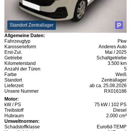
Standort Zentrallager
Allgemeine Daten:
Fahrzeugtyp
Pkw
Karosserieform
Anderes Auto
Erst-Zul.
Mai / 2025
Getriebe
Schaltgetriebe
Kilometerstand
3.500 km
Anzahl der Türen
5
Farbe
Weiß
Standort
Zentrallager
Lieferzeit
ab ca. 25.08.2026
Unsere Nummer
RX016186
Motor:
kW / PS
75 kW / 102 PS
Treibstoff
Diesel
Hubraum
2.000 cm³
Umweltnormen:
Schadstoffklasse
Euro6d-TEMP