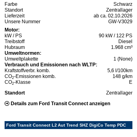
Farbe
Schwarz
Standort
Zentrallager
Lieferzeit
ab ca. 02.10.2026
Unsere Nummer
GW-V3029
Motor:
kW / PS
90 kW / 122 PS
Treibstoff
Diesel
Hubraum
1.968 cm³
Umweltnormen:
Umweltplakette
1 (None)
Verbrauch und Emissionen nach WLTP:
Kraftstoffverbr. komb.
5,6 l/100km
CO
-Emissionen komb.
148 g/km
2
CO
-Klasse
E
2
Standort
Zentrallager
Details zum Ford Transit Connect anzeigen
Ford Transit Connect L2 Aut Trend SHZ DigiCo Temp PDC