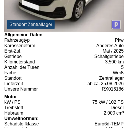
Standort Zentrallager
Allgemeine Daten:
Fahrzeugtyp
Pkw
Karosserieform
Anderes Auto
Erst-Zul.
Mai / 2025
Getriebe
Schaltgetriebe
Kilometerstand
3.500 km
Anzahl der Türen
5
Farbe
Weiß
Standort
Zentrallager
Lieferzeit
ab ca. 25.08.2026
Unsere Nummer
RX016186
Motor:
kW / PS
75 kW / 102 PS
Treibstoff
Diesel
Hubraum
2.000 cm³
Umweltnormen:
Schadstoffklasse
Euro6d-TEMP