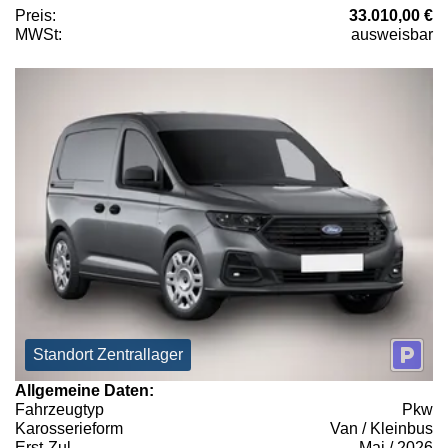
Preis:
33.010,00 €
MWSt:
ausweisbar
Standort Zentrallager
Allgemeine Daten:
Fahrzeugtyp
Pkw
Karosserieform
Van / Kleinbus
Erst-Zul.
Mai / 2026