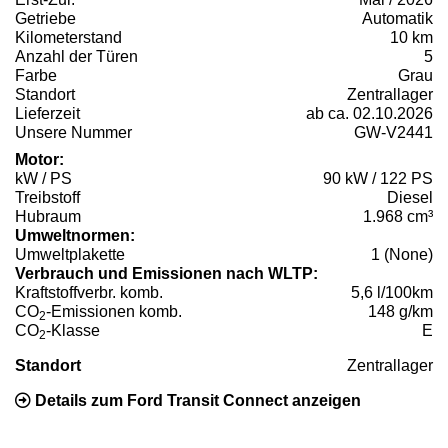
Getriebe
Automatik
Kilometerstand
10 km
Anzahl der Türen
5
Farbe
Grau
Standort
Zentrallager
Lieferzeit
ab ca. 02.10.2026
Unsere Nummer
GW-V2441
Motor:
kW / PS
90 kW / 122 PS
Treibstoff
Diesel
Hubraum
1.968 cm³
Umweltnormen:
Umweltplakette
1 (None)
Verbrauch und Emissionen nach WLTP:
Kraftstoffverbr. komb.
5,6 l/100km
CO
-Emissionen komb.
148 g/km
2
CO
-Klasse
E
2
Standort
Zentrallager
Details zum Ford Transit Connect anzeigen