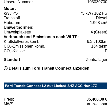
Unsere Nummer
103030700
Motor:
kW / PS
75 kW / 102 PS
Treibstoff
Diesel
Hubraum
1.968 cm³
Umweltnormen:
Umweltplakette
4 (Green)
Verbrauch und Emissionen nach WLTP:
Kraftstoffverbr. komb.
6,3 l/100km
CO
-Emissionen komb.
164 g/km
2
CO
-Klasse
F
2
Standort
Zentrallager
Details zum Ford Transit Connect anzeigen
Ford Transit Connect L2 Aut Limited SHZ ACC Nav 17Z
Preis:
35.400,00 €
MWSt:
ausweisbar