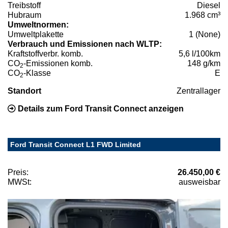
Treibstoff
Diesel
Hubraum
1.968 cm³
Umweltnormen:
Umweltplakette
1 (None)
Verbrauch und Emissionen nach WLTP:
Kraftstoffverbr. komb.
5,6 l/100km
CO
-Emissionen komb.
148 g/km
2
CO
-Klasse
E
2
Standort
Zentrallager
Details zum Ford Transit Connect anzeigen
Ford Transit Connect L1 FWD Limited
Preis:
26.450,00 €
MWSt:
ausweisbar