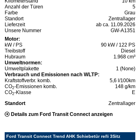
Kilometerstand
10 km
Anzahl der Türen
5
Farbe
Grau
Standort
Zentrallager
Lieferzeit
ab ca. 11.09.2026
Unsere Nummer
GW-A1351
Motor:
kW / PS
90 kW / 122 PS
Treibstoff
Diesel
Hubraum
1.968 cm³
Umweltnormen:
Umweltplakette
1 (None)
Verbrauch und Emissionen nach WLTP:
Kraftstoffverbr. komb.
5,6 l/100km
CO
-Emissionen komb.
148 g/km
2
CO
-Klasse
E
2
Standort
Zentrallager
Details zum Ford Transit Connect anzeigen
Ford Transit Connect Trend AHK Schiebetür re/li 3Sitz