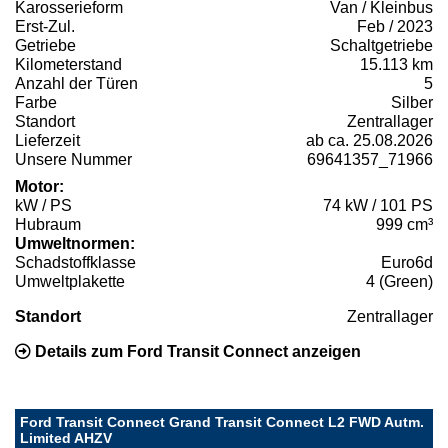
Karosserieform
Van / Kleinbus
Erst-Zul.
Feb / 2023
Getriebe
Schaltgetriebe
Kilometerstand
15.113 km
Anzahl der Türen
5
Farbe
Silber
Standort
Zentrallager
Lieferzeit
ab ca. 25.08.2026
Unsere Nummer
69641357_71966
Motor:
kW / PS
74 kW / 101 PS
Hubraum
999 cm³
Umweltnormen:
Schadstoffklasse
Euro6d
Umweltplakette
4 (Green)
Standort
Zentrallager
Details zum Ford Transit Connect anzeigen
Ford Transit Connect Grand Transit Connect L2 FWD Autm.
Limited AHZV