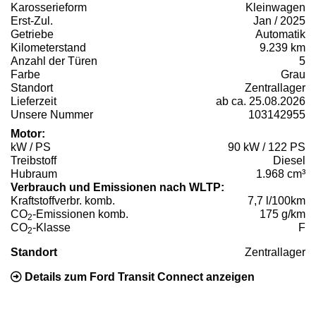
Karosserieform
Kleinwagen
Erst-Zul.
Jan / 2025
Getriebe
Automatik
Kilometerstand
9.239 km
Anzahl der Türen
5
Farbe
Grau
Standort
Zentrallager
Lieferzeit
ab ca. 25.08.2026
Unsere Nummer
103142955
Motor:
kW / PS
90 kW / 122 PS
Treibstoff
Diesel
Hubraum
1.968 cm³
Verbrauch und Emissionen nach WLTP:
Kraftstoffverbr. komb.
7,7 l/100km
CO
-Emissionen komb.
175 g/km
2
CO
-Klasse
F
2
Standort
Zentrallager
Details zum Ford Transit Connect anzeigen