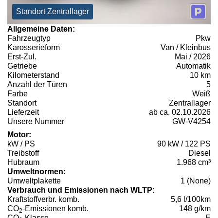
Standort Zentrallager
Allgemeine Daten:
Fahrzeugtyp
Pkw
Karosserieform
Van / Kleinbus
Erst-Zul.
Mai / 2026
Getriebe
Automatik
Kilometerstand
10 km
Anzahl der Türen
5
Farbe
Weiß
Standort
Zentrallager
Lieferzeit
ab ca. 02.10.2026
Unsere Nummer
GW-V4254
Motor:
kW / PS
90 kW / 122 PS
Treibstoff
Diesel
Hubraum
1.968 cm³
Umweltnormen:
Umweltplakette
1 (None)
Verbrauch und Emissionen nach WLTP:
Kraftstoffverbr. komb.
5,6 l/100km
CO
-Emissionen komb.
148 g/km
2
CO
-Klasse
E