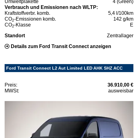
Umweltplakette
4 (Green)
Verbrauch und Emissionen nach WLTP:
Kraftstoffverbr. komb.
5,4 l/100km
CO
-Emissionen komb.
142 g/km
2
CO
-Klasse
E
2
Standort
Zentrallager
Details zum Ford Transit Connect anzeigen
Ford Transit Connect L2 Aut Limited LED AHK SHZ ACC
Preis:
36.910,00 €
MWSt:
ausweisbar