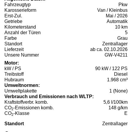
Fahrzeugtyp
Pkw
Karosserieform
Van / Kleinbus
Erst-Zul.
Mai / 2026
Getriebe
Automatik
Kilometerstand
10 km
Anzahl der Türen
5
Farbe
Grau
Standort
Zentrallager
Lieferzeit
ab ca. 02.10.2026
Unsere Nummer
GW-V4211
Motor:
kW / PS
90 kW / 122 PS
Treibstoff
Diesel
Hubraum
1.968 cm³
Umweltnormen:
Umweltplakette
1 (None)
Verbrauch und Emissionen nach WLTP:
Kraftstoffverbr. komb.
5,6 l/100km
CO
-Emissionen komb.
148 g/km
2
CO
-Klasse
E
2
Standort
Zentrallager