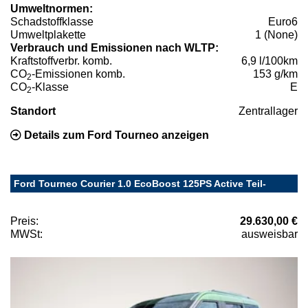
Umweltnormen:
Schadstoffklasse
Euro6
Umweltplakette
1 (None)
Verbrauch und Emissionen nach WLTP:
Kraftstoffverbr. komb.
6,9 l/100km
CO
-Emissionen komb.
153 g/km
2
CO
-Klasse
E
2
Standort
Zentrallager
Details zum Ford Tourneo anzeigen
Ford Tourneo Courier 1.0 EcoBoost 125PS Active Teil-
Preis:
29.630,00 €
MWSt:
ausweisbar