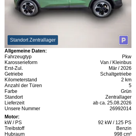
Standort Zentrallager
Allgemeine Daten:
Fahrzeugtyp
Pkw
Karosserieform
Van / Kleinbus
Erst-Zul.
Mär / 2026
Getriebe
Schaltgetriebe
Kilometerstand
2 km
Anzahl der Türen
5
Farbe
Grün
Standort
Zentrallager
Lieferzeit
ab ca. 25.08.2026
Unsere Nummer
26992014
Motor:
kW / PS
92 kW / 125 PS
Treibstoff
Benzin
Hubraum
998 cm³