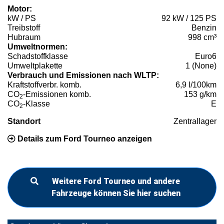
Motor:
kW / PS
92 kW / 125 PS
Treibstoff
Benzin
Hubraum
998 cm³
Umweltnormen:
Schadstoffklasse
Euro6
Umweltplakette
1 (None)
Verbrauch und Emissionen nach WLTP:
Kraftstoffverbr. komb.
6,9 l/100km
CO
-Emissionen komb.
153 g/km
2
CO
-Klasse
E
2
Standort
Zentrallager
Details zum Ford Tourneo anzeigen
Weitere Ford Tourneo und andere
Fahrzeuge können Sie hier suchen