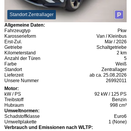
Standort Zentrallager
Allgemeine Daten:
Fahrzeugtyp
Pkw
Karosserieform
Van / Kleinbus
Erst-Zul.
Mär / 2026
Getriebe
Schaltgetriebe
Kilometerstand
2 km
Anzahl der Türen
5
Farbe
Weiß
Standort
Zentrallager
Lieferzeit
ab ca. 25.08.2026
Unsere Nummer
26992011
Motor:
kW / PS
92 kW / 125 PS
Treibstoff
Benzin
Hubraum
998 cm³
Umweltnormen:
Schadstoffklasse
Euro6
Umweltplakette
1 (None)
Verbrauch und Emissionen nach WLTP: