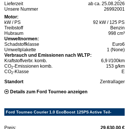
Lieferzeit
ab ca. 25.08.2026
Unsere Nummer
26992001
Motor:
kW / PS
92 kW / 125 PS
Treibstoff
Benzin
Hubraum
998 cm³
Umweltnormen:
Schadstoffklasse
Euro6
Umweltplakette
1 (None)
Verbrauch und Emissionen nach WLTP:
Kraftstoffverbr. komb.
6,9 l/100km
CO
-Emissionen komb.
153 g/km
2
CO
-Klasse
E
2
Standort
Zentrallager
Details zum Ford Tourneo anzeigen
Ford Tourneo Courier 1.0 EcoBoost 125PS Active Teil-
Preis:
29.630,00 €