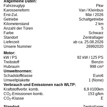
Allgemeine Daten:
Fahrzeugtyp
Pkw
Karosserieform
Van / Kleinbus
Erst-Zul.
Mär / 2026
Getriebe
Schaltgetriebe
Kilometerstand
2 km
Anzahl der Türen
5
Farbe
Schwarz
Standort
Zentrallager
Lieferzeit
ab ca. 25.08.2026
Unsere Nummer
26992020
Motor:
kW / PS
92 kW / 125 PS
Treibstoff
Benzin
Hubraum
998 cm³
Umweltnormen:
Schadstoffklasse
Euro6
Umweltplakette
1 (None)
Verbrauch und Emissionen nach WLTP:
Kraftstoffverbr. komb.
6,9 l/100km
CO
-Emissionen komb.
153 g/km
2
CO
-Klasse
E
2
Standort
Zentrallager