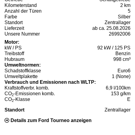
Kilometerstand
2 km
Anzahl der Türen
5
Farbe
Silber
Standort
Zentrallager
Lieferzeit
ab ca. 25.08.2026
Unsere Nummer
26992006
Motor:
kW / PS
92 kW / 125 PS
Treibstoff
Benzin
Hubraum
998 cm³
Umweltnormen:
Schadstoffklasse
Euro6
Umweltplakette
1 (None)
Verbrauch und Emissionen nach WLTP:
Kraftstoffverbr. komb.
6,9 l/100km
CO
-Emissionen komb.
153 g/km
2
CO
-Klasse
E
2
Standort
Zentrallager
Details zum Ford Tourneo anzeigen