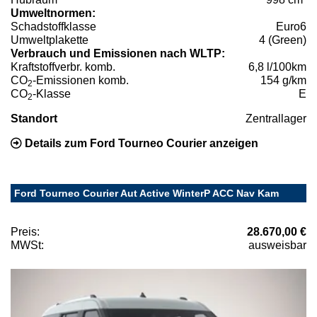
Umweltnormen:
Schadstoffklasse
Euro6
Umweltplakette
4 (Green)
Verbrauch und Emissionen nach WLTP:
Kraftstoffverbr. komb.
6,8 l/100km
CO
-Emissionen komb.
154 g/km
2
CO
-Klasse
E
2
Standort
Zentrallager
Details zum Ford Tourneo Courier anzeigen
Ford Tourneo Courier Aut Active WinterP ACC Nav Kam
Preis:
28.670,00 €
MWSt:
ausweisbar