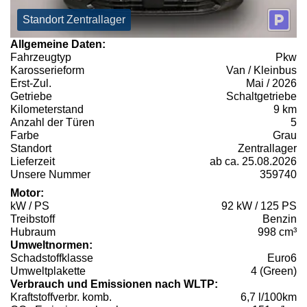
Standort Zentrallager
Allgemeine Daten:
Fahrzeugtyp
Pkw
Karosserieform
Van / Kleinbus
Erst-Zul.
Mai / 2026
Getriebe
Schaltgetriebe
Kilometerstand
9 km
Anzahl der Türen
5
Farbe
Grau
Standort
Zentrallager
Lieferzeit
ab ca. 25.08.2026
Unsere Nummer
359740
Motor:
kW / PS
92 kW / 125 PS
Treibstoff
Benzin
Hubraum
998 cm³
Umweltnormen:
Schadstoffklasse
Euro6
Umweltplakette
4 (Green)
Verbrauch und Emissionen nach WLTP:
Kraftstoffverbr. komb.
6,7 l/100km