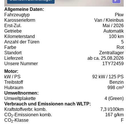
Allgemeine Daten:
Fahrzeugtyp
Pkw
Karosserieform
Van / Kleinbus
Erst-Zul.
Mai / 2026
Getriebe
Automatik
Kilometerstand
100 km
Anzahl der Türen
5
Farbe
Rot
Standort
Zentrallager
Lieferzeit
ab ca. 25.08.2026
Unsere Nummer
1TY72459
Motor:
kW / PS
92 kW / 125 PS
Treibstoff
Benzin
Hubraum
998 cm³
Umweltnormen:
Umweltplakette
4 (Green)
Verbrauch und Emissionen nach WLTP:
Kraftstoffverbr. komb.
7,3 l/100km
CO
-Emissionen komb.
167 g/km
2
CO
-Klasse
F
2