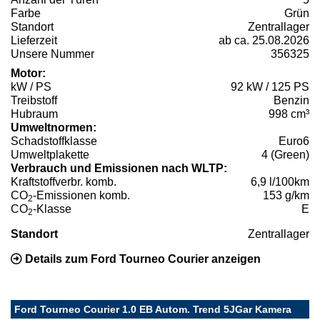
Farbe
Grün
Standort
Zentrallager
Lieferzeit
ab ca. 25.08.2026
Unsere Nummer
356325
Motor:
kW / PS
92 kW / 125 PS
Treibstoff
Benzin
Hubraum
998 cm³
Umweltnormen:
Schadstoffklasse
Euro6
Umweltplakette
4 (Green)
Verbrauch und Emissionen nach WLTP:
Kraftstoffverbr. komb.
6,9 l/100km
CO
-Emissionen komb.
153 g/km
2
CO
-Klasse
E
2
Standort
Zentrallager
Details zum Ford Tourneo Courier anzeigen
Ford Tourneo Courier 1.0 EB Autom. Trend 5JGar Kamera