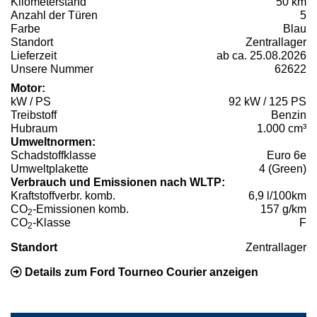
Kilometerstand
50 km
Anzahl der Türen
5
Farbe
Blau
Standort
Zentrallager
Lieferzeit
ab ca. 25.08.2026
Unsere Nummer
62622
Motor:
kW / PS
92 kW / 125 PS
Treibstoff
Benzin
Hubraum
1.000 cm³
Umweltnormen:
Schadstoffklasse
Euro 6e
Umweltplakette
4 (Green)
Verbrauch und Emissionen nach WLTP:
Kraftstoffverbr. komb.
6,9 l/100km
CO
-Emissionen komb.
157 g/km
2
CO
-Klasse
F
2
Standort
Zentrallager
Details zum Ford Tourneo Courier anzeigen