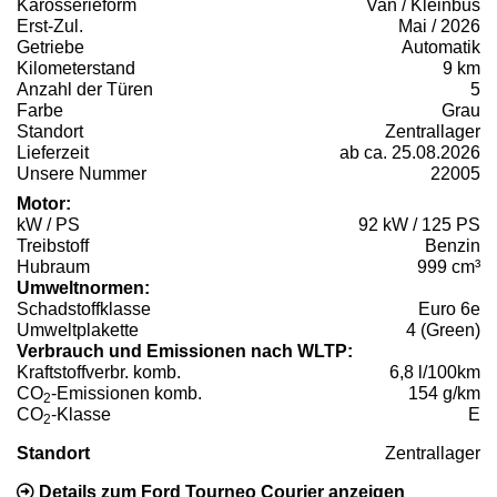
Karosserieform
Van / Kleinbus
Erst-Zul.
Mai / 2026
Getriebe
Automatik
Kilometerstand
9 km
Anzahl der Türen
5
Farbe
Grau
Standort
Zentrallager
Lieferzeit
ab ca. 25.08.2026
Unsere Nummer
22005
Motor:
kW / PS
92 kW / 125 PS
Treibstoff
Benzin
Hubraum
999 cm³
Umweltnormen:
Schadstoffklasse
Euro 6e
Umweltplakette
4 (Green)
Verbrauch und Emissionen nach WLTP:
Kraftstoffverbr. komb.
6,8 l/100km
CO
-Emissionen komb.
154 g/km
2
CO
-Klasse
E
2
Standort
Zentrallager
Details zum Ford Tourneo Courier anzeigen