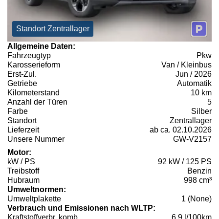
Standort Zentrallager
Allgemeine Daten:
Fahrzeugtyp
Pkw
Karosserieform
Van / Kleinbus
Erst-Zul.
Jun / 2026
Getriebe
Automatik
Kilometerstand
10 km
Anzahl der Türen
5
Farbe
Silber
Standort
Zentrallager
Lieferzeit
ab ca. 02.10.2026
Unsere Nummer
GW-V2157
Motor:
kW / PS
92 kW / 125 PS
Treibstoff
Benzin
Hubraum
998 cm³
Umweltnormen:
Umweltplakette
1 (None)
Verbrauch und Emissionen nach WLTP:
Kraftstoffverbr. komb.
6,9 l/100km