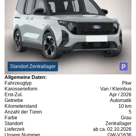
Standort Zentrallager
Allgemeine Daten:
Fahrzeugtyp
Pkw
Karosserieform
Van / Kleinbus
Erst-Zul.
Apr / 2026
Getriebe
Automatik
Kilometerstand
10 km
Anzahl der Türen
5
Farbe
Grau
Standort
Zentrallager
Lieferzeit
ab ca. 02.10.2026
Unsere Nummer
GW-V1636