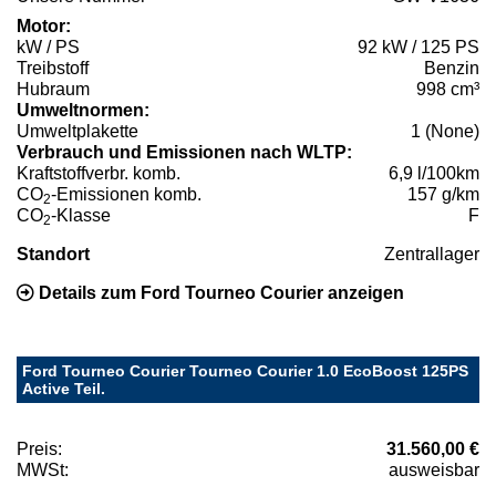
Motor:
kW / PS
92 kW / 125 PS
Treibstoff
Benzin
Hubraum
998 cm³
Umweltnormen:
Umweltplakette
1 (None)
Verbrauch und Emissionen nach WLTP:
Kraftstoffverbr. komb.
6,9 l/100km
CO
-Emissionen komb.
157 g/km
2
CO
-Klasse
F
2
Standort
Zentrallager
Details zum Ford Tourneo Courier anzeigen
Ford Tourneo Courier Tourneo Courier 1.0 EcoBoost 125PS
Active Teil.
Preis:
31.560,00 €
MWSt:
ausweisbar