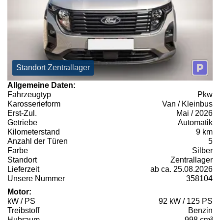
Standort Zentrallager
Allgemeine Daten:
Fahrzeugtyp
Pkw
Karosserieform
Van / Kleinbus
Erst-Zul.
Mai / 2026
Getriebe
Automatik
Kilometerstand
9 km
Anzahl der Türen
5
Farbe
Silber
Standort
Zentrallager
Lieferzeit
ab ca. 25.08.2026
Unsere Nummer
358104
Motor:
kW / PS
92 kW / 125 PS
Treibstoff
Benzin
Hubraum
998 cm³