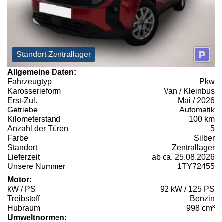
Standort Zentrallager
Allgemeine Daten:
Fahrzeugtyp
Pkw
Karosserieform
Van / Kleinbus
Erst-Zul.
Mai / 2026
Getriebe
Automatik
Kilometerstand
100 km
Anzahl der Türen
5
Farbe
Silber
Standort
Zentrallager
Lieferzeit
ab ca. 25.08.2026
Unsere Nummer
1TY72455
Motor:
kW / PS
92 kW / 125 PS
Treibstoff
Benzin
Hubraum
998 cm³
Umweltnormen: