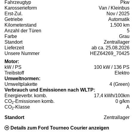
Fahrzeugtyp
Pkw
Karosserieform
Van / Kleinbus
Erst-Zul.
Nov / 2025
Getriebe
Automatik
Kilometerstand
1.500 km
Anzahl der Türen
5
Farbe
Grau
Standort
Zentrallager
Lieferzeit
ab ca. 25.08.2026
Unsere Nummer
HEZ64269_70425
Motor:
kW / PS
100 kW / 136 PS
Treibstoff
Elektro
Umweltnormen:
Umweltplakette
4 (Green)
Verbrauch und Emissionen nach WLTP:
Energieverbr. komb.
17,4 kWh/100km
CO
-Emissionen komb.
0 g/km
2
CO
-Klasse
A
2
Standort
Zentrallager
Details zum Ford Tourneo Courier anzeigen