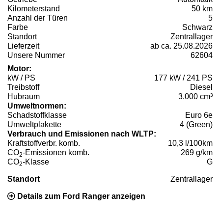
Kilometerstand
50 km
Anzahl der Türen
5
Farbe
Schwarz
Standort
Zentrallager
Lieferzeit
ab ca. 25.08.2026
Unsere Nummer
62604
Motor:
kW / PS
177 kW / 241 PS
Treibstoff
Diesel
Hubraum
3.000 cm³
Umweltnormen:
Schadstoffklasse
Euro 6e
Umweltplakette
4 (Green)
Verbrauch und Emissionen nach WLTP:
Kraftstoffverbr. komb.
10,3 l/100km
CO
-Emissionen komb.
269 g/km
2
CO
-Klasse
G
2
Standort
Zentrallager
Details zum Ford Ranger anzeigen