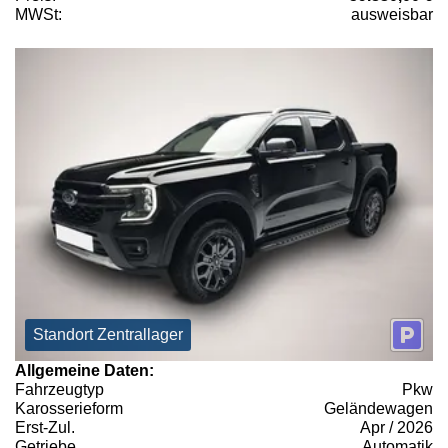
MWSt:
ausweisbar
Standort Zentrallager
Allgemeine Daten:
Fahrzeugtyp
Pkw
Karosserieform
Geländewagen
Erst-Zul.
Apr / 2026
Getriebe
Automatik