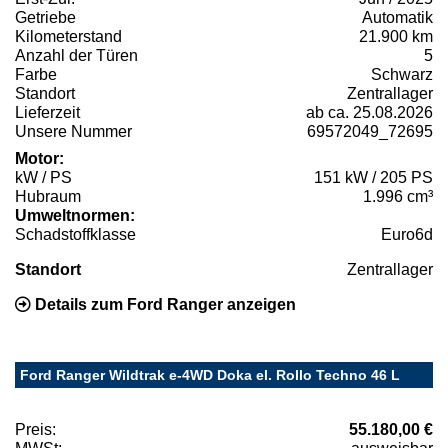
Getriebe
Automatik
Kilometerstand
21.900 km
Anzahl der Türen
5
Farbe
Schwarz
Standort
Zentrallager
Lieferzeit
ab ca. 25.08.2026
Unsere Nummer
69572049_72695
Motor:
kW / PS
151 kW / 205 PS
Hubraum
1.996 cm³
Umweltnormen:
Schadstoffklasse
Euro6d
Standort
Zentrallager
Details zum Ford Ranger anzeigen
Ford Ranger Wildtrak e-4WD Doka el. Rollo Techno 46 L
Preis:
55.180,00 €