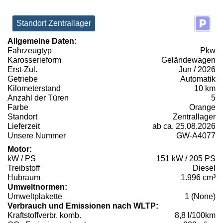
Standort Zentrallager
Allgemeine Daten:
Fahrzeugtyp
Pkw
Karosserieform
Geländewagen
Erst-Zul.
Jun / 2026
Getriebe
Automatik
Kilometerstand
10 km
Anzahl der Türen
5
Farbe
Orange
Standort
Zentrallager
Lieferzeit
ab ca. 25.08.2026
Unsere Nummer
GW-A4077
Motor:
kW / PS
151 kW / 205 PS
Treibstoff
Diesel
Hubraum
1.996 cm³
Umweltnormen:
Umweltplakette
1 (None)
Verbrauch und Emissionen nach WLTP:
Kraftstoffverbr. komb.
8,8 l/100km