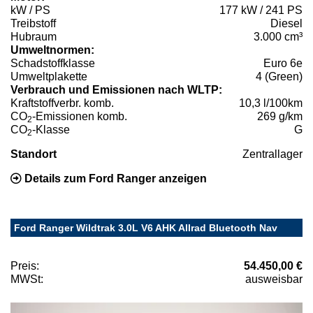
kW / PS
177 kW / 241 PS
Treibstoff
Diesel
Hubraum
3.000 cm³
Umweltnormen:
Schadstoffklasse
Euro 6e
Umweltplakette
4 (Green)
Verbrauch und Emissionen nach WLTP:
Kraftstoffverbr. komb.
10,3 l/100km
CO
-Emissionen komb.
269 g/km
2
CO
-Klasse
G
2
Standort
Zentrallager
Details zum Ford Ranger anzeigen
Ford Ranger Wildtrak 3.0L V6 AHK Allrad Bluetooth Nav
Preis:
54.450,00 €
MWSt:
ausweisbar