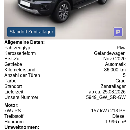
Standort Zentrallager
Allgemeine Daten:
Fahrzeugtyp
Pkw
Karosserieform
Geländewagen
Erst-Zul.
Nov / 2020
Getriebe
Automatik
Kilometerstand
86.000 km
Anzahl der Türen
5
Farbe
Grau
Standort
Zentrallager
Lieferzeit
ab ca. 25.08.2026
Unsere Nummer
5949_GW_SR-GW
Motor:
kW / PS
157 kW / 213 PS
Treibstoff
Diesel
Hubraum
1.996 cm³
Umweltnormen: