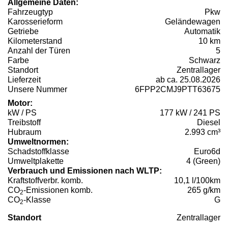
Allgemeine Daten:
Fahrzeugtyp
Pkw
Karosserieform
Geländewagen
Getriebe
Automatik
Kilometerstand
10 km
Anzahl der Türen
5
Farbe
Schwarz
Standort
Zentrallager
Lieferzeit
ab ca. 25.08.2026
Unsere Nummer
6FPP2CMJ9PTT63675
Motor:
kW / PS
177 kW / 241 PS
Treibstoff
Diesel
Hubraum
2.993 cm³
Umweltnormen:
Schadstoffklasse
Euro6d
Umweltplakette
4 (Green)
Verbrauch und Emissionen nach WLTP:
Kraftstoffverbr. komb.
10,1 l/100km
CO
-Emissionen komb.
265 g/km
2
CO
-Klasse
G
2
Standort
Zentrallager