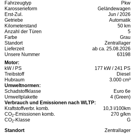
Fahrzeugtyp
Pkw
Karosserieform
Geländewagen
Erst-Zul.
Jun / 2026
Getriebe
Automatik
Kilometerstand
50 km
Anzahl der Türen
5
Farbe
Grau
Standort
Zentrallager
Lieferzeit
ab ca. 25.08.2026
Unsere Nummer
63198
Motor:
kW / PS
177 kW / 241 PS
Treibstoff
Diesel
Hubraum
3.000 cm³
Umweltnormen:
Schadstoffklasse
Euro 6e
Umweltplakette
4 (Green)
Verbrauch und Emissionen nach WLTP:
Kraftstoffverbr. komb.
10,3 l/100km
CO
-Emissionen komb.
270 g/km
2
CO
-Klasse
G
2
Standort
Zentrallager