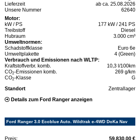
Lieferzeit
ab ca. 25.08.2026
Unsere Nummer
62640
Motor:
kW / PS
177 kW / 241 PS
Treibstoff
Diesel
Hubraum
3.000 cm³
Umweltnormen:
Schadstoffklasse
Euro 6e
Umweltplakette
4 (Green)
Verbrauch und Emissionen nach WLTP:
Kraftstoffverbr. komb.
10,3 l/100km
CO
-Emissionen komb.
269 g/km
2
CO
-Klasse
G
2
Standort
Zentrallager
Details zum Ford Ranger anzeigen
Ford Ranger 3.0 Ecoblue Auto. Wildtrak e-4WD DoKa Nav
Preis:
59.830,00 €