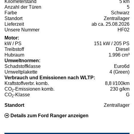
Kilometerstand
5 km
Anzahl der Türen
5
Farbe
Schwarz
Standort
Zentrallager
Lieferzeit
ab ca. 25.08.2026
Unsere Nummer
HF02
Motor:
kW / PS
151 kW / 205 PS
Treibstoff
Diesel
Hubraum
1.996 cm³
Umweltnormen:
Schadstoffklasse
Euro6d
Umweltplakette
4 (Green)
Verbrauch und Emissionen nach WLTP:
Kraftstoffverbr. komb.
8,8 l/100km
CO
-Emissionen komb.
230 g/km
2
CO
-Klasse
G
2
Standort
Zentrallager
Details zum Ford Ranger anzeigen