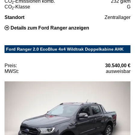
CO
-Emissionen komb.
232 g/km
2
CO
-Klasse
G
2
Standort
Zentrallager
Details zum Ford Ranger anzeigen
Ford Ranger 2.0 EcoBlue 4x4 Wildtrak Doppelkabine AHK
Preis:
30.540,00 €
MWSt:
ausweisbar