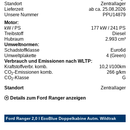
Standort
Zentrallager
Lieferzeit
ab ca. 25.08.2026
Unsere Nummer
PPU14879
Motor:
kW / PS
177 kW / 241 PS
Treibstoff
Diesel
Hubraum
2.993 cm³
Umweltnormen:
Schadstoffklasse
Euro6d
Umweltplakette
4 (Green)
Verbrauch und Emissionen nach WLTP:
Kraftstoffverbr. komb.
10,2 l/100km
CO
-Emissionen komb.
266 g/km
2
CO
-Klasse
G
2
Standort
Zentrallager
Details zum Ford Ranger anzeigen
Ford Ranger 2,0 l EcoBlue Doppelkabine Autm. Wildtrak