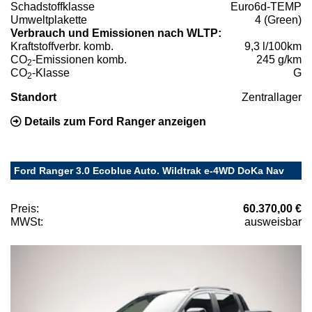
Schadstoffklasse
Euro6d-TEMP
Umweltplakette
4 (Green)
Verbrauch und Emissionen nach WLTP:
Kraftstoffverbr. komb.
9,3 l/100km
CO
-Emissionen komb.
245 g/km
2
CO
-Klasse
G
2
Standort
Zentrallager
Details zum Ford Ranger anzeigen
Ford Ranger 3.0 Ecoblue Auto. Wildtrak e-4WD DoKa Nav
Preis:
60.370,00 €
MWSt:
ausweisbar