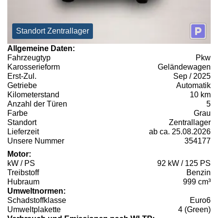
Standort Zentrallager
Allgemeine Daten:
Fahrzeugtyp
Pkw
Karosserieform
Geländewagen
Erst-Zul.
Sep / 2025
Getriebe
Automatik
Kilometerstand
10 km
Anzahl der Türen
5
Farbe
Grau
Standort
Zentrallager
Lieferzeit
ab ca. 25.08.2026
Unsere Nummer
354177
Motor:
kW / PS
92 kW / 125 PS
Treibstoff
Benzin
Hubraum
999 cm³
Umweltnormen:
Schadstoffklasse
Euro6
Umweltplakette
4 (Green)