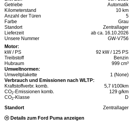
Getriebe
Automatik
Kilometerstand
10 km
Anzahl der Türen
5
Farbe
Grau
Standort
Zentrallager
Lieferzeit
ab ca. 16.10.2026
Unsere Nummer
GW-V756
Motor:
kW / PS
92 kW / 125 PS
Treibstoff
Benzin
Hubraum
999 cm³
Umweltnormen:
Umweltplakette
1 (None)
Verbrauch und Emissionen nach WLTP:
Kraftstoffverbr. komb.
5,7 l/100km
CO
-Emissionen komb.
129 g/km
2
CO
-Klasse
D
2
Standort
Zentrallager
Details zum Ford Puma anzeigen