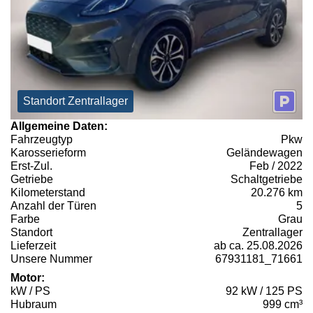
Standort Zentrallager
Allgemeine Daten:
Fahrzeugtyp
Pkw
Karosserieform
Geländewagen
Erst-Zul.
Feb / 2022
Getriebe
Schaltgetriebe
Kilometerstand
20.276 km
Anzahl der Türen
5
Farbe
Grau
Standort
Zentrallager
Lieferzeit
ab ca. 25.08.2026
Unsere Nummer
67931181_71661
Motor:
kW / PS
92 kW / 125 PS
Hubraum
999 cm³