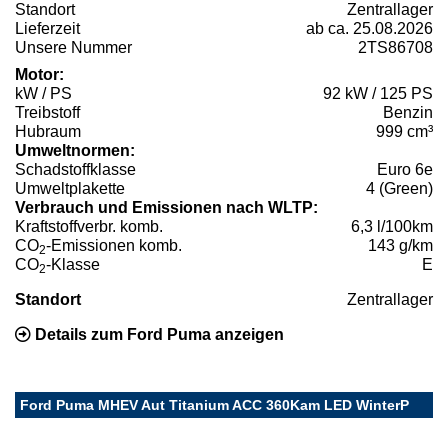
Standort
Zentrallager
Lieferzeit
ab ca. 25.08.2026
Unsere Nummer
2TS86708
Motor:
kW / PS
92 kW / 125 PS
Treibstoff
Benzin
Hubraum
999 cm³
Umweltnormen:
Schadstoffklasse
Euro 6e
Umweltplakette
4 (Green)
Verbrauch und Emissionen nach WLTP:
Kraftstoffverbr. komb.
6,3 l/100km
CO
-Emissionen komb.
143 g/km
2
CO
-Klasse
E
2
Standort
Zentrallager
Details zum Ford Puma anzeigen
Ford Puma MHEV Aut Titanium ACC 360Kam LED WinterP