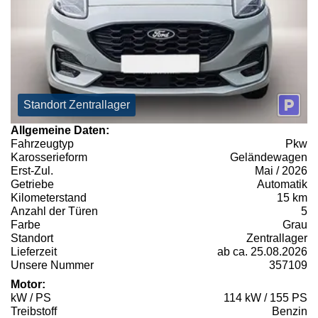
Standort Zentrallager
Allgemeine Daten:
Fahrzeugtyp
Pkw
Karosserieform
Geländewagen
Erst-Zul.
Mai / 2026
Getriebe
Automatik
Kilometerstand
15 km
Anzahl der Türen
5
Farbe
Grau
Standort
Zentrallager
Lieferzeit
ab ca. 25.08.2026
Unsere Nummer
357109
Motor:
kW / PS
114 kW / 155 PS
Treibstoff
Benzin