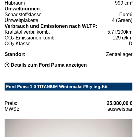
Hubraum
999 cm³
Umweltnormen:
Schadstoffklasse
Euro6
Umweltplakette
4 (Green)
Verbrauch und Emissionen nach WLTP:
Kraftstoffverbr. komb.
5,7 l/100km
CO
-Emissionen komb.
129 g/km
2
CO
-Klasse
D
2
Standort
Zentrallager
Details zum Ford Puma anzeigen
Ford Puma 1.0 TITANIUM Winterpaket*Styling-Kit
Preis:
25.080,00 €
MWSt:
ausweisbar