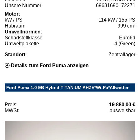
Unsere Nummer
69631690_72271
Motor:
kW / PS
114 kW / 155 PS
Hubraum
999 cm³
Umweltnormen:
Schadstoffklasse
Euro6d
Umweltplakette
4 (Green)
Standort
Zentrallager
Details zum Ford Puma anzeigen
Ford Puma 1.0 EB Hybrid TITANIUM AHZV*Wi-Pa*Allwetter
Preis:
19.880,00 €
MWSt:
ausweisbar