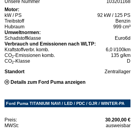
Unsere Nummer
103201168
Motor:
kW / PS
92 kW / 125 PS
Treibstoff
Benzin
Hubraum
999 cm³
Umweltnormen:
Schadstoffklasse
Euro6d
Verbrauch und Emissionen nach WLTP:
Kraftstoffverbr. komb.
6,0 l/100km
CO
-Emissionen komb.
135 g/km
2
CO
-Klasse
D
2
Standort
Zentrallager
Details zum Ford Puma anzeigen
Ford Puma TITANIUM NAVI / LED / PDC / GJR / WINTER-PA
Preis:
30.200,00 €
MWSt:
ausweisbar