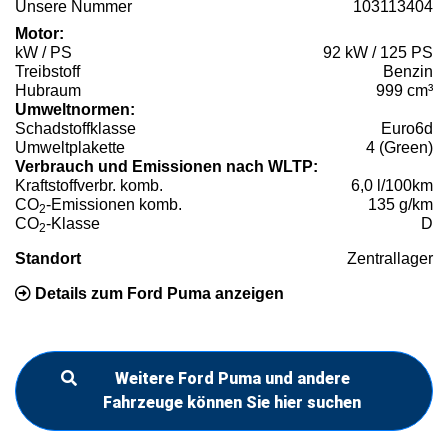
Unsere Nummer
103113404
Motor:
kW / PS
92 kW / 125 PS
Treibstoff
Benzin
Hubraum
999 cm³
Umweltnormen:
Schadstoffklasse
Euro6d
Umweltplakette
4 (Green)
Verbrauch und Emissionen nach WLTP:
Kraftstoffverbr. komb.
6,0 l/100km
CO
-Emissionen komb.
135 g/km
2
CO
-Klasse
D
2
Standort
Zentrallager
Details zum Ford Puma anzeigen
Weitere Ford Puma und andere
Fahrzeuge können Sie hier suchen