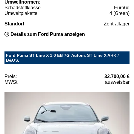
Umweltnormen:
Schadstoffklasse
Euro6d
Umweltplakette
4 (Green)
Standort
Zentrallager
Details zum Ford Puma anzeigen
Ford Puma ST-Line X 1.0 EB 7G-Autom. ST-Line X AHK /
B&OS.
Preis:
32.700,00 €
MWSt:
ausweisbar