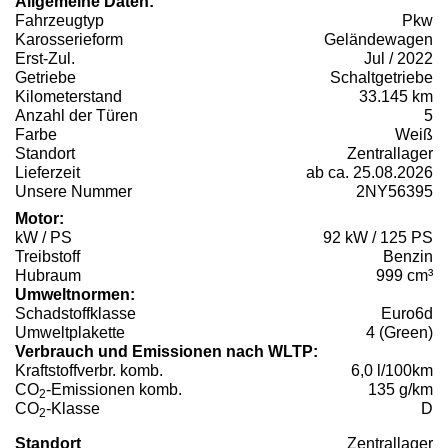
Allgemeine Daten:
Fahrzeugtyp
Pkw
Karosserieform
Geländewagen
Erst-Zul.
Jul / 2022
Getriebe
Schaltgetriebe
Kilometerstand
33.145 km
Anzahl der Türen
5
Farbe
Weiß
Standort
Zentrallager
Lieferzeit
ab ca. 25.08.2026
Unsere Nummer
2NY56395
Motor:
kW / PS
92 kW / 125 PS
Treibstoff
Benzin
Hubraum
999 cm³
Umweltnormen:
Schadstoffklasse
Euro6d
Umweltplakette
4 (Green)
Verbrauch und Emissionen nach WLTP:
Kraftstoffverbr. komb.
6,0 l/100km
CO
-Emissionen komb.
135 g/km
2
CO
-Klasse
D
2
Standort
Zentrallager