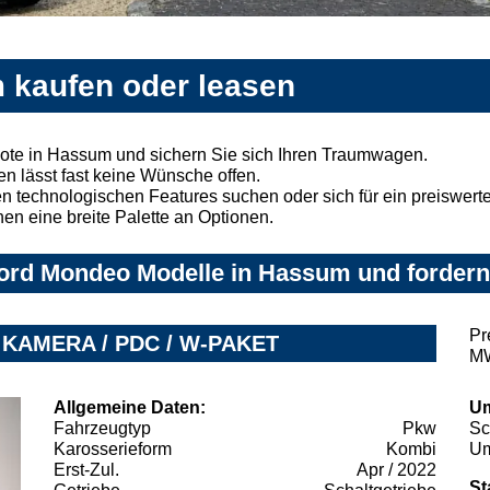
 kaufen oder leasen
te in Hassum und sichern Sie sich Ihren Traumwagen.
n lässt fast keine Wünsche offen.
 technologischen Features suchen oder sich für ein preiswertes
nen eine breite Palette an Optionen.
ord Mondeo Modelle in Hassum und fordern 
Pr
/ KAMERA / PDC / W-PAKET
MW
Allgemeine Daten:
Um
Fahrzeugtyp
Pkw
Sc
Karosserieform
Kombi
Um
Erst-Zul.
Apr / 2022
St