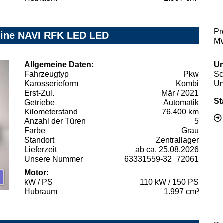
Pr
-Line NAVI RFK LED LED
MW
Allgemeine Daten:
Um
Fahrzeugtyp
Pkw
Sc
Karosserieform
Kombi
Um
Erst-Zul.
Mär / 2021
St
Getriebe
Automatik
Kilometerstand
76.400 km
Anzahl der Türen
5
Farbe
Grau
Standort
Zentrallager
Lieferzeit
ab ca. 25.08.2026
Unsere Nummer
63331559-32_72061
Motor:
kW / PS
110 kW / 150 PS
Hubraum
1.997 cm³