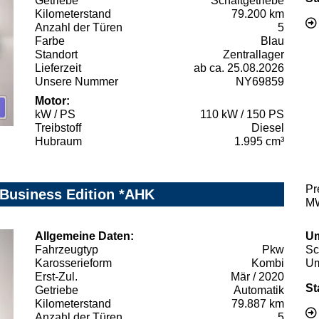
Getriebe
Schaltgetriebe
Kilometerstand
79.200 km
Anzahl der Türen
5
Farbe
Blau
Standort
Zentrallager
Lieferzeit
ab ca. 25.08.2026
Unsere Nummer
NY69859
Motor:
kW / PS
110 kW / 150 PS
Treibstoff
Diesel
Hubraum
1.995 cm³
Pr
 Business Edition *AHK
MW
Allgemeine Daten:
Um
Fahrzeugtyp
Pkw
Sc
Karosserieform
Kombi
Um
Erst-Zul.
Mär / 2020
St
Getriebe
Automatik
Kilometerstand
79.887 km
Anzahl der Türen
5