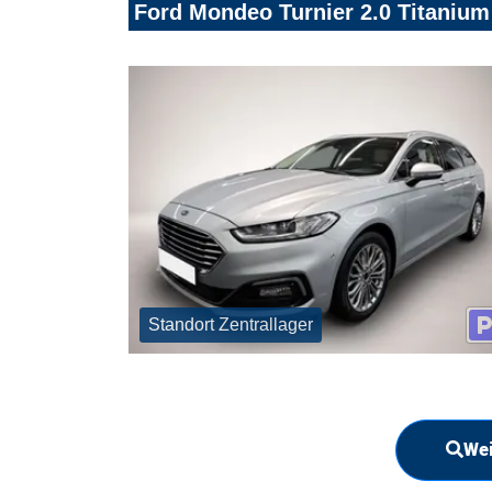
Ford Mondeo Turnier 2.0 Titani
Standort Zentrallager
Wei