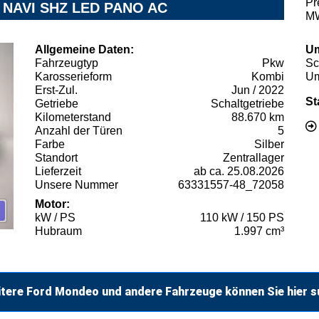
Pr
um NAVI SHZ LED PANO AC
MW
Allgemeine Daten:
Um
Fahrzeugtyp
Pkw
Sc
Karosserieform
Kombi
Um
Erst-Zul.
Jun / 2022
St
Getriebe
Schaltgetriebe
Kilometerstand
88.670 km
Anzahl der Türen
5
Farbe
Silber
Standort
Zentrallager
Lieferzeit
ab ca. 25.08.2026
Unsere Nummer
63331557-48_72058
Motor:
kW / PS
110 kW / 150 PS
Hubraum
1.997 cm³
tere Ford Mondeo und andere Fahrzeuge können Sie hier 