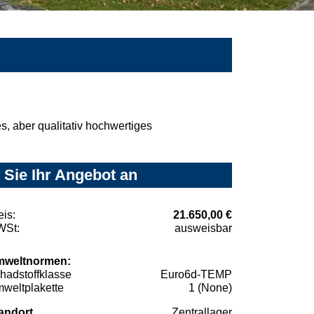
, aber qualitativ hochwertiges
Sie Ihr Angebot an
eis:
21.650,00 €
St:
ausweisbar
weltnormen:
hadstoffklasse
Euro6d-TEMP
weltplakette
1 (None)
andort
Zentrallager