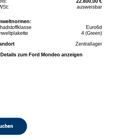
eis:
22.800,00 €
St:
ausweisbar
weltnormen:
hadstoffklasse
Euro6d
weltplakette
4 (Green)
andort
Zentrallager
Details zum Ford Mondeo anzeigen
suchen