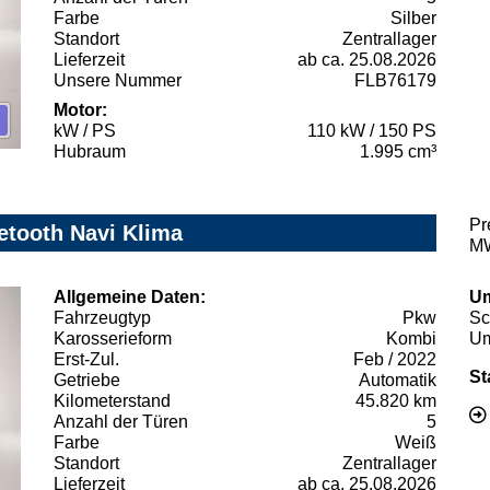
Farbe
Silber
Standort
Zentrallager
Lieferzeit
ab ca. 25.08.2026
Unsere Nummer
FLB76179
Motor:
kW / PS
110 kW / 150 PS
Hubraum
1.995 cm³
Pr
etooth Navi Klima
MW
Allgemeine Daten:
Um
Fahrzeugtyp
Pkw
Sc
Karosserieform
Kombi
Um
Erst-Zul.
Feb / 2022
St
Getriebe
Automatik
Kilometerstand
45.820 km
Anzahl der Türen
5
Farbe
Weiß
Standort
Zentrallager
Lieferzeit
ab ca. 25.08.2026