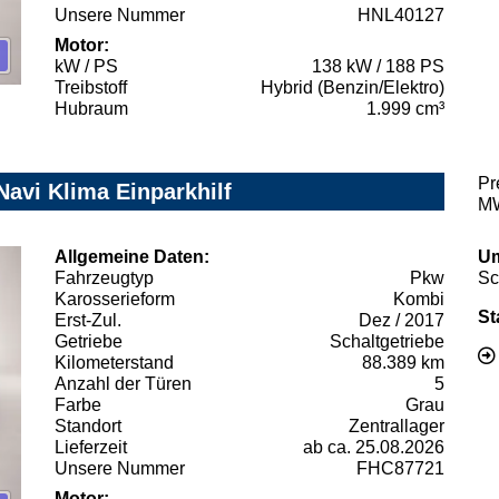
Unsere Nummer
HNL40127
Motor:
kW / PS
138 kW / 188 PS
Treibstoff
Hybrid (Benzin/Elektro)
Hubraum
1.999 cm³
Pr
avi Klima Einparkhilf
MW
Allgemeine Daten:
Um
Fahrzeugtyp
Pkw
Sc
Karosserieform
Kombi
St
Erst-Zul.
Dez / 2017
Getriebe
Schaltgetriebe
Kilometerstand
88.389 km
Anzahl der Türen
5
Farbe
Grau
Standort
Zentrallager
Lieferzeit
ab ca. 25.08.2026
Unsere Nummer
FHC87721
Motor: