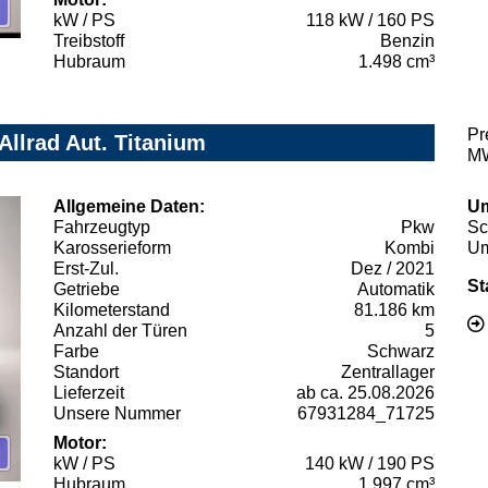
kW / PS
118 kW / 160 PS
Treibstoff
Benzin
Hubraum
1.498 cm³
Pr
Allrad Aut. Titanium
MW
Allgemeine Daten:
Um
Fahrzeugtyp
Pkw
Sc
Karosserieform
Kombi
Um
Erst-Zul.
Dez / 2021
St
Getriebe
Automatik
Kilometerstand
81.186 km
Anzahl der Türen
5
Farbe
Schwarz
Standort
Zentrallager
Lieferzeit
ab ca. 25.08.2026
Unsere Nummer
67931284_71725
Motor:
kW / PS
140 kW / 190 PS
Hubraum
1.997 cm³