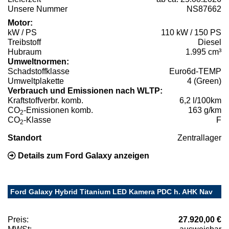
Unsere Nummer
NS87662
Motor:
kW / PS
110 kW / 150 PS
Treibstoff
Diesel
Hubraum
1.995 cm³
Umweltnormen:
Schadstoffklasse
Euro6d-TEMP
Umweltplakette
4 (Green)
Verbrauch und Emissionen nach WLTP:
Kraftstoffverbr. komb.
6,2 l/100km
CO
-Emissionen komb.
163 g/km
2
CO
-Klasse
F
2
Standort
Zentrallager
Details zum Ford Galaxy anzeigen
Ford Galaxy Hybrid Titanium LED Kamera PDC h. AHK Nav
Preis:
27.920,00 €