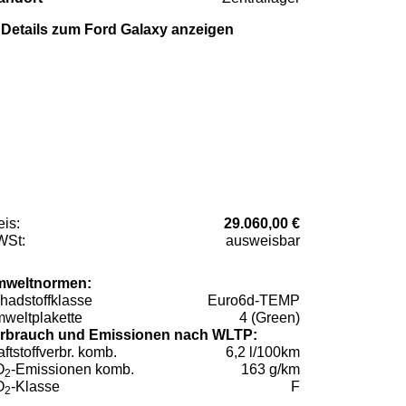
Details zum Ford Galaxy anzeigen
eis:
29.060,00 €
St:
ausweisbar
weltnormen:
hadstoffklasse
Euro6d-TEMP
weltplakette
4 (Green)
rbrauch und Emissionen nach WLTP:
aftstoffverbr. komb.
6,2 l/100km
O
-Emissionen komb.
163 g/km
2
O
-Klasse
F
2