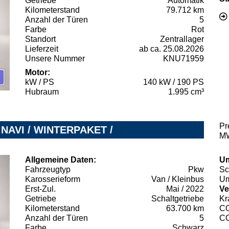
Getriebe
Automatik
Kilometerstand
79.712 km
Anzahl der Türen
5
Farbe
Rot
Standort
Zentrallager
Lieferzeit
ab ca. 25.08.2026
Unsere Nummer
KNU71959
Motor:
kW / PS
140 kW / 190 PS
Hubraum
1.995 cm³
Pr
/ NAVI / WINTERPAKET /
MW
Allgemeine Daten:
Um
Fahrzeugtyp
Pkw
Sc
Karosserieform
Van / Kleinbus
Um
Erst-Zul.
Mai / 2022
Ve
Getriebe
Schaltgetriebe
Kr
Kilometerstand
63.700 km
C
Anzahl der Türen
5
C
Farbe
Schwarz