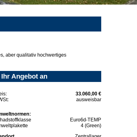
, aber qualitativ hochwertiges
 Ihr Angebot an
eis:
33.060,00 €
St:
ausweisbar
weltnormen:
hadstoffklasse
Euro6d-TEMP
weltplakette
4 (Green)
andort
Zentrallager