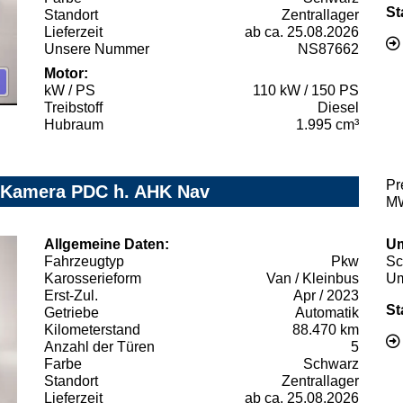
St
Standort
Zentrallager
Lieferzeit
ab ca. 25.08.2026
Unsere Nummer
NS87662
Motor:
kW / PS
110 kW / 150 PS
Treibstoff
Diesel
Hubraum
1.995 cm³
Pr
D Kamera PDC h. AHK Nav
MW
Allgemeine Daten:
Um
Fahrzeugtyp
Pkw
Sc
Karosserieform
Van / Kleinbus
Um
Erst-Zul.
Apr / 2023
St
Getriebe
Automatik
Kilometerstand
88.470 km
Anzahl der Türen
5
Farbe
Schwarz
Standort
Zentrallager
Lieferzeit
ab ca. 25.08.2026