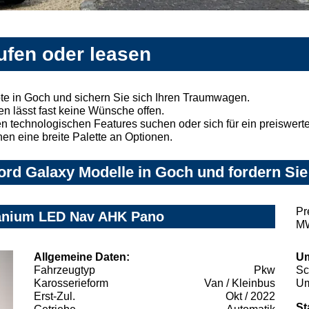
ufen oder leasen
te in Goch und sichern Sie sich Ihren Traumwagen.
n lässt fast keine Wünsche offen.
 technologischen Features suchen oder sich für ein preiswertes
nen eine breite Palette an Optionen.
rd Galaxy Modelle in Goch und fordern Sie
Pr
tanium LED Nav AHK Pano
MW
Allgemeine Daten:
Um
Fahrzeugtyp
Pkw
Sc
Karosserieform
Van / Kleinbus
Um
Erst-Zul.
Okt / 2022
St