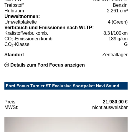
Treibstoff
Benzin
Hubraum
2.261 cm³
Umweltnormen:
Umweltplakette
4 (Green)
Verbrauch und Emissionen nach WLTP:
Kraftstoffverbr. komb.
8,3 l/100km
CO
-Emissionen komb.
189 g/km
2
CO
-Klasse
G
2
Standort
Zentrallager
Details zum Ford Focus anzeigen
Ford Focus Turnier ST Exclusive Sportpaket Navi Sound
Preis:
21.980,00 €
MWSt:
nicht ausweisbar