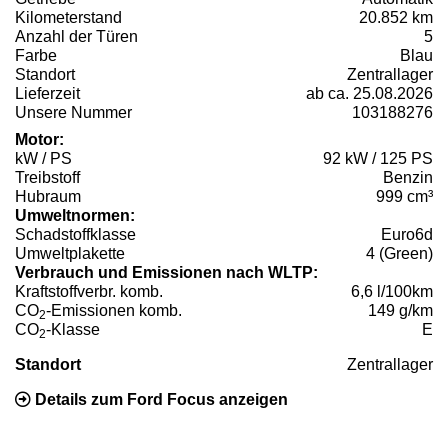
Kilometerstand
20.852 km
Anzahl der Türen
5
Farbe
Blau
Standort
Zentrallager
Lieferzeit
ab ca. 25.08.2026
Unsere Nummer
103188276
Motor:
kW / PS
92 kW / 125 PS
Treibstoff
Benzin
Hubraum
999 cm³
Umweltnormen:
Schadstoffklasse
Euro6d
Umweltplakette
4 (Green)
Verbrauch und Emissionen nach WLTP:
Kraftstoffverbr. komb.
6,6 l/100km
CO
-Emissionen komb.
149 g/km
2
CO
-Klasse
E
2
Standort
Zentrallager
Details zum Ford Focus anzeigen