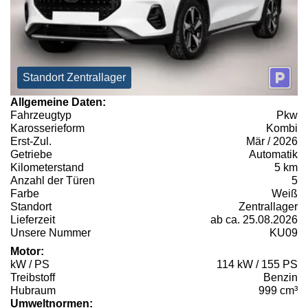
Standort Zentrallager
Allgemeine Daten:
Fahrzeugtyp
Pkw
Karosserieform
Kombi
Erst-Zul.
Mär / 2026
Getriebe
Automatik
Kilometerstand
5 km
Anzahl der Türen
5
Farbe
Weiß
Standort
Zentrallager
Lieferzeit
ab ca. 25.08.2026
Unsere Nummer
KU09
Motor:
kW / PS
114 kW / 155 PS
Treibstoff
Benzin
Hubraum
999 cm³
Umweltnormen: