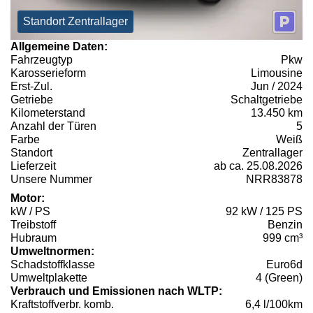
Standort Zentrallager
Allgemeine Daten:
Fahrzeugtyp
Pkw
Karosserieform
Limousine
Erst-Zul.
Jun / 2024
Getriebe
Schaltgetriebe
Kilometerstand
13.450 km
Anzahl der Türen
5
Farbe
Weiß
Standort
Zentrallager
Lieferzeit
ab ca. 25.08.2026
Unsere Nummer
NRR83878
Motor:
kW / PS
92 kW / 125 PS
Treibstoff
Benzin
Hubraum
999 cm³
Umweltnormen:
Schadstoffklasse
Euro6d
Umweltplakette
4 (Green)
Verbrauch und Emissionen nach WLTP:
Kraftstoffverbr. komb.
6,4 l/100km