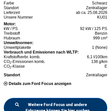
Farbe
Schwarz
Standort
Zentrallager
Lieferzeit
ab ca. 25.08.2026
Unsere Nummer
KU01
Motor:
kW / PS
92 kW / 125 PS
Treibstoff
Benzin
Hubraum
999 cm³
Umweltnormen:
Umweltplakette
1 (None)
Verbrauch und Emissionen nach WLTP:
Kraftstoffverbr. komb.
6,1 l/100km
CO
-Emissionen komb.
138 g/km
2
CO
-Klasse
E
2
Standort
Zentrallager
Details zum Ford Focus anzeigen
Weitere Ford Focus und andere
Fahrzeuge können Sie hier suchen