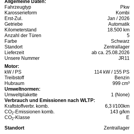
Allgemeine Daten:
Fahrzeugtyp
Pkw
Karosserieform
Kombi
Erst-Zul.
Jan / 2026
Getriebe
Automatik
Kilometerstand
18.500 km
Anzahl der Türen
5
Farbe
Schwarz
Standort
Zentrallager
Lieferzeit
ab ca. 25.08.2026
Unsere Nummer
JR11
Motor:
kW / PS
114 kW / 155 PS
Treibstoff
Benzin
Hubraum
999 cm³
Umweltnormen:
Umweltplakette
1 (None)
Verbrauch und Emissionen nach WLTP:
Kraftstoffverbr. komb.
6,3 l/100km
CO
-Emissionen komb.
143 g/km
2
CO
-Klasse
E
2
Standort
Zentrallager