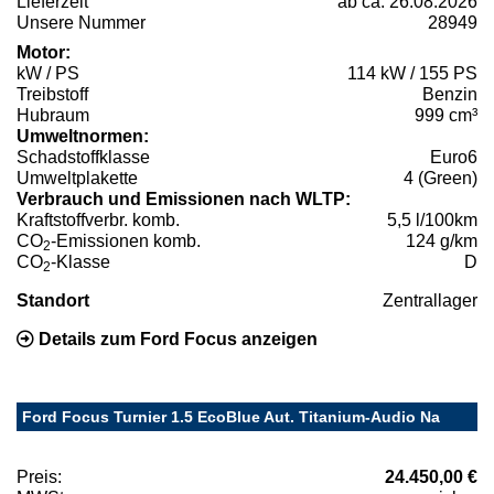
Lieferzeit
ab ca. 26.08.2026
Unsere Nummer
28949
Motor:
kW / PS
114 kW / 155 PS
Treibstoff
Benzin
Hubraum
999 cm³
Umweltnormen:
Schadstoffklasse
Euro6
Umweltplakette
4 (Green)
Verbrauch und Emissionen nach WLTP:
Kraftstoffverbr. komb.
5,5 l/100km
CO
-Emissionen komb.
124 g/km
2
CO
-Klasse
D
2
Standort
Zentrallager
Details zum Ford Focus anzeigen
Ford Focus Turnier 1.5 EcoBlue Aut. Titanium-Audio Na
Preis:
24.450,00 €