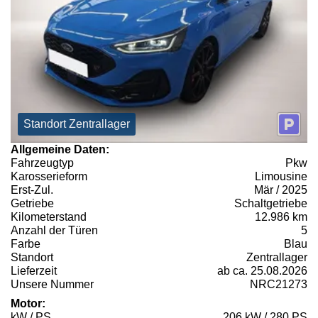
Standort Zentrallager
Allgemeine Daten:
Fahrzeugtyp
Pkw
Karosserieform
Limousine
Erst-Zul.
Mär / 2025
Getriebe
Schaltgetriebe
Kilometerstand
12.986 km
Anzahl der Türen
5
Farbe
Blau
Standort
Zentrallager
Lieferzeit
ab ca. 25.08.2026
Unsere Nummer
NRC21273
Motor:
kW / PS
206 kW / 280 PS