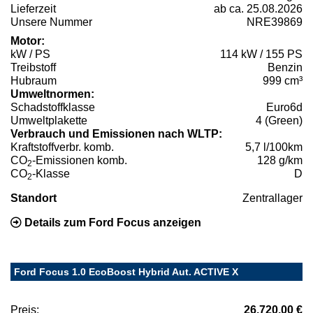
Lieferzeit
ab ca. 25.08.2026
Unsere Nummer
NRE39869
Motor:
kW / PS
114 kW / 155 PS
Treibstoff
Benzin
Hubraum
999 cm³
Umweltnormen:
Schadstoffklasse
Euro6d
Umweltplakette
4 (Green)
Verbrauch und Emissionen nach WLTP:
Kraftstoffverbr. komb.
5,7 l/100km
CO
-Emissionen komb.
128 g/km
2
CO
-Klasse
D
2
Standort
Zentrallager
Details zum Ford Focus anzeigen
Ford Focus 1.0 EcoBoost Hybrid Aut. ACTIVE X
Preis:
26.720,00 €