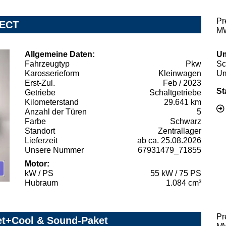
Pr
NECT
MW
Allgemeine Daten:
Um
Fahrzeugtyp
Pkw
Sc
Karosserieform
Kleinwagen
Um
Erst-Zul.
Feb / 2023
St
Getriebe
Schaltgetriebe
Kilometerstand
29.641 km
Anzahl der Türen
5
Farbe
Schwarz
Standort
Zentrallager
Lieferzeit
ab ca. 25.08.2026
Unsere Nummer
67931479_71855
Motor:
kW / PS
55 kW / 75 PS
Hubraum
1.084 cm³
Pr
et+Cool & Sound-Paket