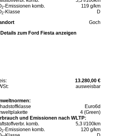
aftstoffverbr. komb.
5,3 l/100km
O
-Emissionen komb.
119 g/km
2
O
-Klasse
D
2
andort
Goch
Details zum Ford Fiesta anzeigen
eis:
13.280,00 €
St:
ausweisbar
weltnormen:
hadstoffklasse
Euro6d
weltplakette
4 (Green)
rbrauch und Emissionen nach WLTP:
aftstoffverbr. komb.
5,3 l/100km
O
-Emissionen komb.
120 g/km
2
O
-Klasse
D