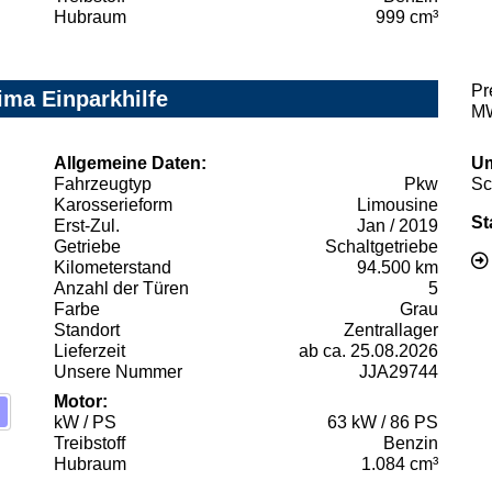
Hubraum
999 cm³
Pr
ima Einparkhilfe
MW
Allgemeine Daten:
Um
Fahrzeugtyp
Pkw
Sc
Karosserieform
Limousine
St
Erst-Zul.
Jan / 2019
Getriebe
Schaltgetriebe
Kilometerstand
94.500 km
Anzahl der Türen
5
Farbe
Grau
Standort
Zentrallager
Lieferzeit
ab ca. 25.08.2026
Unsere Nummer
JJA29744
Motor:
kW / PS
63 kW / 86 PS
Treibstoff
Benzin
Hubraum
1.084 cm³