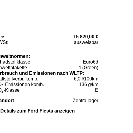
eis:
15.820,00 €
St:
ausweisbar
weltnormen:
hadstoffklasse
Euro6d
weltplakette
4 (Green)
rbrauch und Emissionen nach WLTP:
aftstoffverbr. komb.
6,0 l/100km
O
-Emissionen komb.
136 g/km
2
O
-Klasse
E
2
andort
Zentrallager
Details zum Ford Fiesta anzeigen