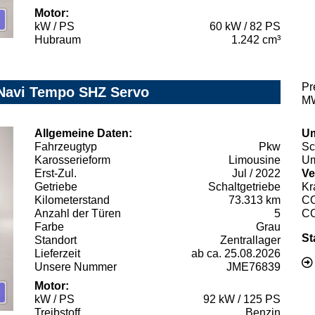
Motor:
kW / PS
60 kW / 82 PS
Hubraum
1.242 cm³
Pr
 Navi Tempo SHZ Servo
MW
Allgemeine Daten:
Um
Fahrzeugtyp
Pkw
Sc
Karosserieform
Limousine
Um
Erst-Zul.
Jul / 2022
Ve
Getriebe
Schaltgetriebe
Kr
Kilometerstand
73.313 km
C
Anzahl der Türen
5
C
Farbe
Grau
St
Standort
Zentrallager
Lieferzeit
ab ca. 25.08.2026
Unsere Nummer
JME76839
Motor:
kW / PS
92 kW / 125 PS
Treibstoff
Benzin