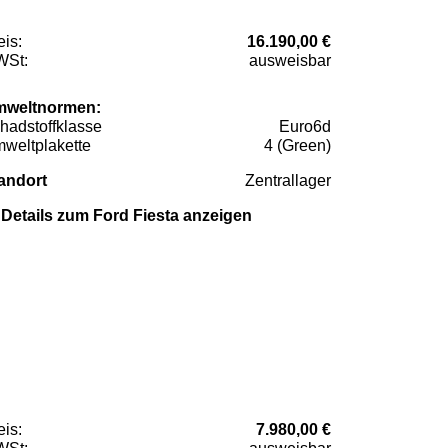
eis:
16.190,00 €
St:
ausweisbar
weltnormen:
hadstoffklasse
Euro6d
weltplakette
4 (Green)
andort
Zentrallager
Details zum Ford Fiesta anzeigen
eis:
7.980,00 €