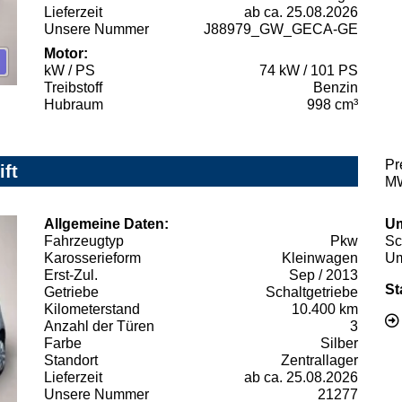
Lieferzeit
ab ca. 25.08.2026
Unsere Nummer
J88979_GW_GECA-GE
Motor:
kW / PS
74 kW / 101 PS
Treibstoff
Benzin
Hubraum
998 cm³
Pr
ift
MW
Allgemeine Daten:
Um
Fahrzeugtyp
Pkw
Sc
Karosserieform
Kleinwagen
Um
Erst-Zul.
Sep / 2013
St
Getriebe
Schaltgetriebe
Kilometerstand
10.400 km
Anzahl der Türen
3
Farbe
Silber
Standort
Zentrallager
Lieferzeit
ab ca. 25.08.2026
Unsere Nummer
21277