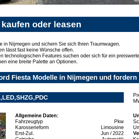
 kaufen oder leasen
e in Nijmegen und sichern Sie sich Ihren Traumwagen.
n lässt fast keine Wünsche offen.
 technologischen Features suchen oder sich für ein preiswertes
nen eine breite Palette an Optionen.
rd Fiesta Modelle in Nijmegen und fordern 
Pr
AVI,LED,SHZG,PDC
MW
Allgemeine Daten:
Um
Fahrzeugtyp
Pkw
Sc
Karosserieform
Limousine
Um
Erst-Zul.
Jun / 2022
Ve