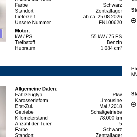
Farbe
Schwarz
St
Standort
Zentrallager
Lieferzeit
ab ca. 25.08.2026
Unsere Nummer
FNL00620
Motor:
kW / PS
55 kW / 75 PS
Treibstoff
Benzin
Hubraum
1.084 cm³
Pr
MW
Allgemeine Daten:
St
Fahrzeugtyp
Pkw
Karosserieform
Limousine
Erst-Zul.
Mai / 2018
Getriebe
Schaltgetriebe
Kilometerstand
78.000 km
Anzahl der Türen
5
Farbe
Schwarz
Standort
Zentrallager