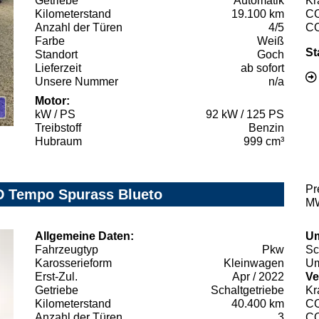
Getriebe
Automatik
Kr
Kilometerstand
19.100 km
C
Anzahl der Türen
4/5
C
Farbe
Weiß
St
Standort
Goch
Lieferzeit
ab sofort
Unsere Nummer
n/a
Motor:
kW / PS
92 kW / 125 PS
Treibstoff
Benzin
Hubraum
999 cm³
Pr
D Tempo Spurass Blueto
MW
Allgemeine Daten:
Um
Fahrzeugtyp
Pkw
Sc
Karosserieform
Kleinwagen
Um
Erst-Zul.
Apr / 2022
Ve
Getriebe
Schaltgetriebe
Kr
Kilometerstand
40.400 km
C
Anzahl der Türen
3
C