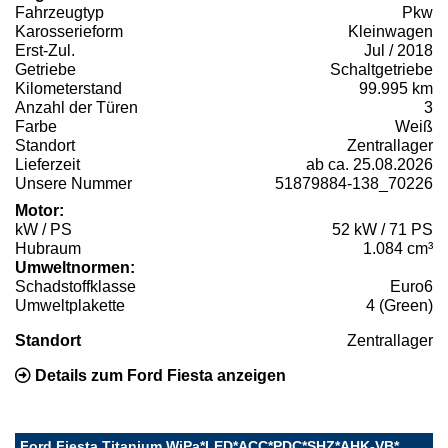
Fahrzeugtyp
Pkw
Karosserieform
Kleinwagen
Erst-Zul.
Jul / 2018
Getriebe
Schaltgetriebe
Kilometerstand
99.995 km
Anzahl der Türen
3
Farbe
Weiß
Standort
Zentrallager
Lieferzeit
ab ca. 25.08.2026
Unsere Nummer
51879884-138_70226
Motor:
kW / PS
52 kW / 71 PS
Hubraum
1.084 cm³
Umweltnormen:
Schadstoffklasse
Euro6
Umweltplakette
4 (Green)
Standort
Zentrallager
Details zum Ford Fiesta anzeigen
Ford Fiesta Titanium WiPa*LED*ACC*PDC*SHZ*AHK-VB*