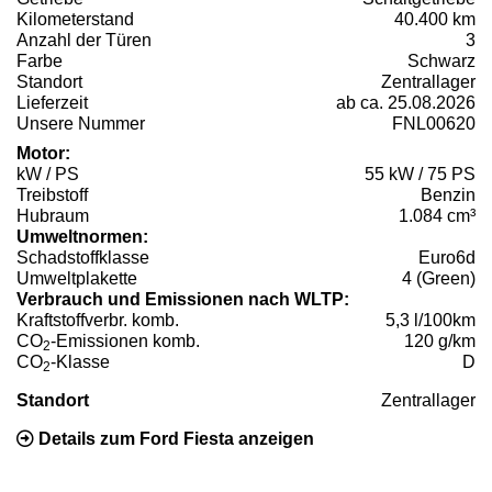
Kilometerstand
40.400 km
Anzahl der Türen
3
Farbe
Schwarz
Standort
Zentrallager
Lieferzeit
ab ca. 25.08.2026
Unsere Nummer
FNL00620
Motor:
kW / PS
55 kW / 75 PS
Treibstoff
Benzin
Hubraum
1.084 cm³
Umweltnormen:
Schadstoffklasse
Euro6d
Umweltplakette
4 (Green)
Verbrauch und Emissionen nach WLTP:
Kraftstoffverbr. komb.
5,3 l/100km
CO
-Emissionen komb.
120 g/km
2
CO
-Klasse
D
2
Standort
Zentrallager
Details zum Ford Fiesta anzeigen