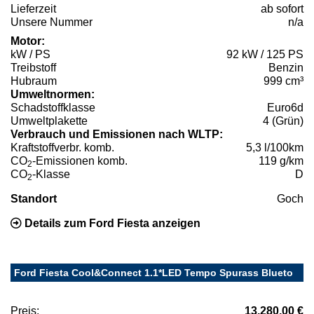
Lieferzeit
ab sofort
Unsere Nummer
n/a
Motor:
kW / PS
92 kW / 125 PS
Treibstoff
Benzin
Hubraum
999 cm³
Umweltnormen:
Schadstoffklasse
Euro6d
Umweltplakette
4 (Grün)
Verbrauch und Emissionen nach WLTP:
Kraftstoffverbr. komb.
5,3 l/100km
CO
-Emissionen komb.
119 g/km
2
CO
-Klasse
D
2
Standort
Goch
Details zum Ford Fiesta anzeigen
Ford Fiesta Cool&Connect 1.1*LED Tempo Spurass Blueto
Preis:
13.280,00 €