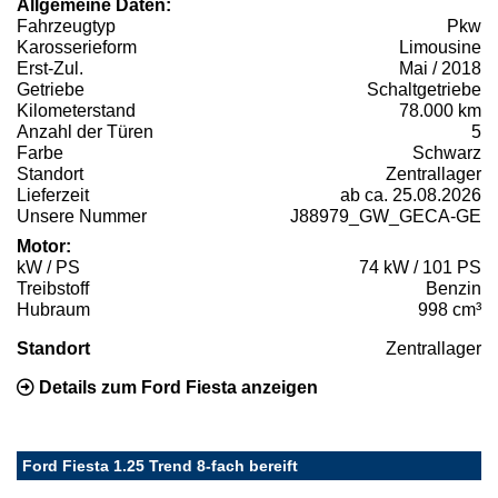
Allgemeine Daten:
Fahrzeugtyp
Pkw
Karosserieform
Limousine
Erst-Zul.
Mai / 2018
Getriebe
Schaltgetriebe
Kilometerstand
78.000 km
Anzahl der Türen
5
Farbe
Schwarz
Standort
Zentrallager
Lieferzeit
ab ca. 25.08.2026
Unsere Nummer
J88979_GW_GECA-GE
Motor:
kW / PS
74 kW / 101 PS
Treibstoff
Benzin
Hubraum
998 cm³
Standort
Zentrallager
Details zum Ford Fiesta anzeigen
Ford Fiesta 1.25 Trend 8-fach bereift