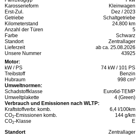
Karosserieform
Kleinwagen
Erst-Zul.
Dez / 2023
Getriebe
Schaltgetriebe
Kilometerstand
24.800 km
Anzahl der Türen
5
Farbe
Schwarz
Standort
Zentrallager
Lieferzeit
ab ca. 25.08.2026
Unsere Nummer
43925
Motor:
kW / PS
74 kW / 101 PS
Treibstoff
Benzin
Hubraum
998 cm³
Umweltnormen:
Schadstoffklasse
Euro6d-TEMP
Umweltplakette
4 (Green)
Verbrauch und Emissionen nach WLTP:
Kraftstoffverbr. komb.
6,4 l/100km
CO
-Emissionen komb.
144 g/km
2
CO
-Klasse
E
2
Standort
Zentrallager