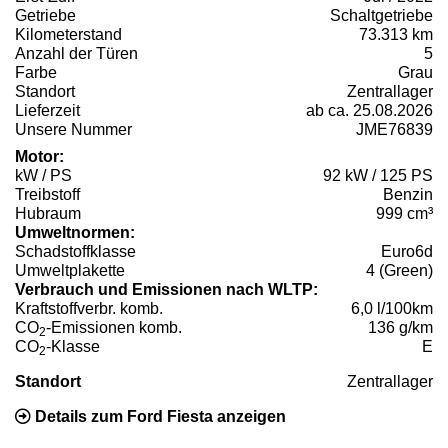
Getriebe
Schaltgetriebe
Kilometerstand
73.313 km
Anzahl der Türen
5
Farbe
Grau
Standort
Zentrallager
Lieferzeit
ab ca. 25.08.2026
Unsere Nummer
JME76839
Motor:
kW / PS
92 kW / 125 PS
Treibstoff
Benzin
Hubraum
999 cm³
Umweltnormen:
Schadstoffklasse
Euro6d
Umweltplakette
4 (Green)
Verbrauch und Emissionen nach WLTP:
Kraftstoffverbr. komb.
6,0 l/100km
CO
-Emissionen komb.
136 g/km
2
CO
-Klasse
E
2
Standort
Zentrallager
Details zum Ford Fiesta anzeigen