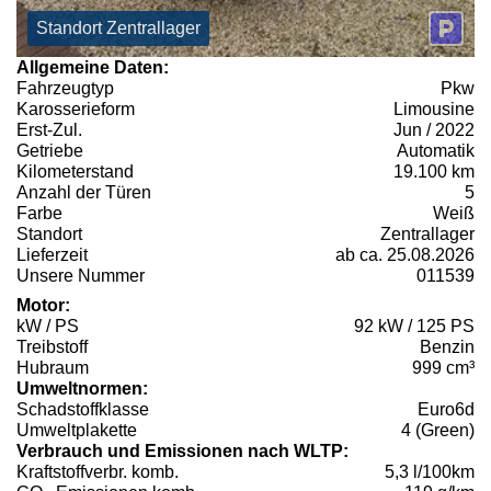
Standort Zentrallager
Allgemeine Daten:
Fahrzeugtyp
Pkw
Karosserieform
Limousine
Erst-Zul.
Jun / 2022
Getriebe
Automatik
Kilometerstand
19.100 km
Anzahl der Türen
5
Farbe
Weiß
Standort
Zentrallager
Lieferzeit
ab ca. 25.08.2026
Unsere Nummer
011539
Motor:
kW / PS
92 kW / 125 PS
Treibstoff
Benzin
Hubraum
999 cm³
Umweltnormen:
Schadstoffklasse
Euro6d
Umweltplakette
4 (Green)
Verbrauch und Emissionen nach WLTP:
Kraftstoffverbr. komb.
5,3 l/100km