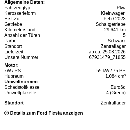
Allgemeine Daten:
Fahrzeugtyp
Pkw
Karosserieform
Kleinwagen
Erst-Zul.
Feb / 2023
Getriebe
Schaltgetriebe
Kilometerstand
29.641 km
Anzahl der Türen
5
Farbe
Schwarz
Standort
Zentrallager
Lieferzeit
ab ca. 25.08.2026
Unsere Nummer
67931479_71855
Motor:
kW / PS
55 kW / 75 PS
Hubraum
1.084 cm³
Umweltnormen:
Schadstoffklasse
Euro6d
Umweltplakette
4 (Green)
Standort
Zentrallager
Details zum Ford Fiesta anzeigen