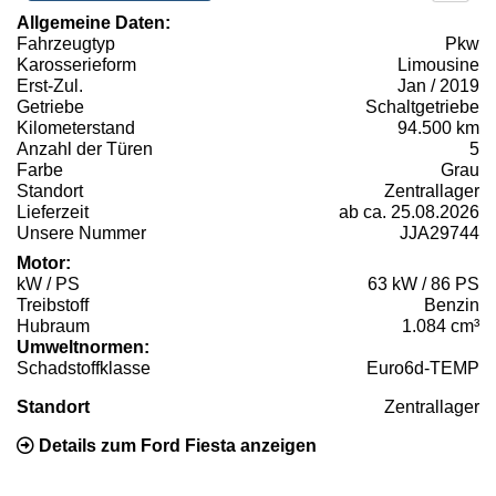
Allgemeine Daten:
Fahrzeugtyp
Pkw
Karosserieform
Limousine
Erst-Zul.
Jan / 2019
Getriebe
Schaltgetriebe
Kilometerstand
94.500 km
Anzahl der Türen
5
Farbe
Grau
Standort
Zentrallager
Lieferzeit
ab ca. 25.08.2026
Unsere Nummer
JJA29744
Motor:
kW / PS
63 kW / 86 PS
Treibstoff
Benzin
Hubraum
1.084 cm³
Umweltnormen:
Schadstoffklasse
Euro6d-TEMP
Standort
Zentrallager
Details zum Ford Fiesta anzeigen