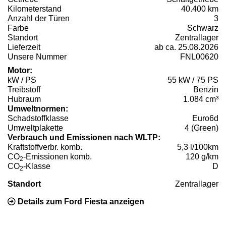
Kilometerstand
40.400 km
Anzahl der Türen
3
Farbe
Schwarz
Standort
Zentrallager
Lieferzeit
ab ca. 25.08.2026
Unsere Nummer
FNL00620
Motor:
kW / PS
55 kW / 75 PS
Treibstoff
Benzin
Hubraum
1.084 cm³
Umweltnormen:
Schadstoffklasse
Euro6d
Umweltplakette
4 (Green)
Verbrauch und Emissionen nach WLTP:
Kraftstoffverbr. komb.
5,3 l/100km
CO
-Emissionen komb.
120 g/km
2
CO
-Klasse
D
2
Standort
Zentrallager
Details zum Ford Fiesta anzeigen