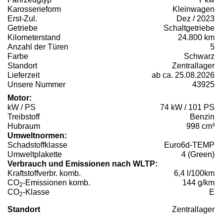
Karosserieform
Kleinwagen
Erst-Zul.
Dez / 2023
Getriebe
Schaltgetriebe
Kilometerstand
24.800 km
Anzahl der Türen
5
Farbe
Schwarz
Standort
Zentrallager
Lieferzeit
ab ca. 25.08.2026
Unsere Nummer
43925
Motor:
kW / PS
74 kW / 101 PS
Treibstoff
Benzin
Hubraum
998 cm³
Umweltnormen:
Schadstoffklasse
Euro6d-TEMP
Umweltplakette
4 (Green)
Verbrauch und Emissionen nach WLTP:
Kraftstoffverbr. komb.
6,4 l/100km
CO
-Emissionen komb.
144 g/km
2
CO
-Klasse
E
2
Standort
Zentrallager