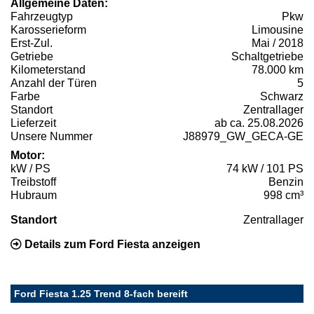
Allgemeine Daten:
Fahrzeugtyp
Pkw
Karosserieform
Limousine
Erst-Zul.
Mai / 2018
Getriebe
Schaltgetriebe
Kilometerstand
78.000 km
Anzahl der Türen
5
Farbe
Schwarz
Standort
Zentrallager
Lieferzeit
ab ca. 25.08.2026
Unsere Nummer
J88979_GW_GECA-GE
Motor:
kW / PS
74 kW / 101 PS
Treibstoff
Benzin
Hubraum
998 cm³
Standort
Zentrallager
Details zum Ford Fiesta anzeigen
Ford Fiesta 1.25 Trend 8-fach bereift