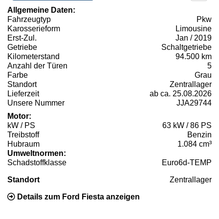
Allgemeine Daten:
Fahrzeugtyp
Pkw
Karosserieform
Limousine
Erst-Zul.
Jan / 2019
Getriebe
Schaltgetriebe
Kilometerstand
94.500 km
Anzahl der Türen
5
Farbe
Grau
Standort
Zentrallager
Lieferzeit
ab ca. 25.08.2026
Unsere Nummer
JJA29744
Motor:
kW / PS
63 kW / 86 PS
Treibstoff
Benzin
Hubraum
1.084 cm³
Umweltnormen:
Schadstoffklasse
Euro6d-TEMP
Standort
Zentrallager
Details zum Ford Fiesta anzeigen