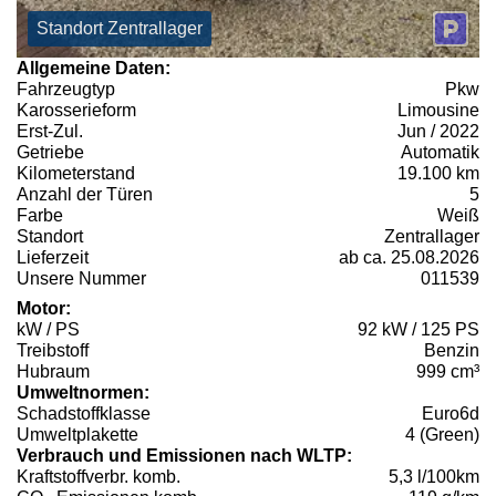
Standort Zentrallager
Allgemeine Daten:
Fahrzeugtyp
Pkw
Karosserieform
Limousine
Erst-Zul.
Jun / 2022
Getriebe
Automatik
Kilometerstand
19.100 km
Anzahl der Türen
5
Farbe
Weiß
Standort
Zentrallager
Lieferzeit
ab ca. 25.08.2026
Unsere Nummer
011539
Motor:
kW / PS
92 kW / 125 PS
Treibstoff
Benzin
Hubraum
999 cm³
Umweltnormen:
Schadstoffklasse
Euro6d
Umweltplakette
4 (Green)
Verbrauch und Emissionen nach WLTP:
Kraftstoffverbr. komb.
5,3 l/100km