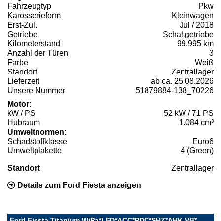
Fahrzeugtyp
Pkw
Karosserieform
Kleinwagen
Erst-Zul.
Jul / 2018
Getriebe
Schaltgetriebe
Kilometerstand
99.995 km
Anzahl der Türen
3
Farbe
Weiß
Standort
Zentrallager
Lieferzeit
ab ca. 25.08.2026
Unsere Nummer
51879884-138_70226
Motor:
kW / PS
52 kW / 71 PS
Hubraum
1.084 cm³
Umweltnormen:
Schadstoffklasse
Euro6
Umweltplakette
4 (Green)
Standort
Zentrallager
Details zum Ford Fiesta anzeigen
Ford Fiesta Titanium WiPa*LED*ACC*PDC*SHZ*AHK-VB*