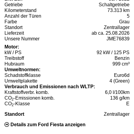
Getriebe
Schaltgetriebe
Kilometerstand
73.313 km
Anzahl der Türen
5
Farbe
Grau
Standort
Zentrallager
Lieferzeit
ab ca. 25.08.2026
Unsere Nummer
JME76839
Motor:
kW / PS
92 kW / 125 PS
Treibstoff
Benzin
Hubraum
999 cm³
Umweltnormen:
Schadstoffklasse
Euro6d
Umweltplakette
4 (Green)
Verbrauch und Emissionen nach WLTP:
Kraftstoffverbr. komb.
6,0 l/100km
CO
-Emissionen komb.
136 g/km
2
CO
-Klasse
E
2
Standort
Zentrallager
Details zum Ford Fiesta anzeigen