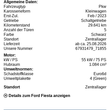
Allgemeine Daten:
Fahrzeugtyp
Pkw
Karosserieform
Kleinwagen
Erst-Zul.
Feb / 2023
Getriebe
Schaltgetriebe
Kilometerstand
29.641 km
Anzahl der Türen
5
Farbe
Schwarz
Standort
Zentrallager
Lieferzeit
ab ca. 25.08.2026
Unsere Nummer
67931479_71855
Motor:
kW / PS
55 kW / 75 PS
Hubraum
1.084 cm³
Umweltnormen:
Schadstoffklasse
Euro6d
Umweltplakette
4 (Green)
Standort
Zentrallager
Details zum Ford Fiesta anzeigen