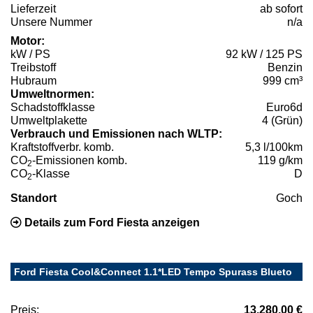
Lieferzeit
ab sofort
Unsere Nummer
n/a
Motor:
kW / PS
92 kW / 125 PS
Treibstoff
Benzin
Hubraum
999 cm³
Umweltnormen:
Schadstoffklasse
Euro6d
Umweltplakette
4 (Grün)
Verbrauch und Emissionen nach WLTP:
Kraftstoffverbr. komb.
5,3 l/100km
CO
-Emissionen komb.
119 g/km
2
CO
-Klasse
D
2
Standort
Goch
Details zum Ford Fiesta anzeigen
Ford Fiesta Cool&Connect 1.1*LED Tempo Spurass Blueto
Preis:
13.280,00 €