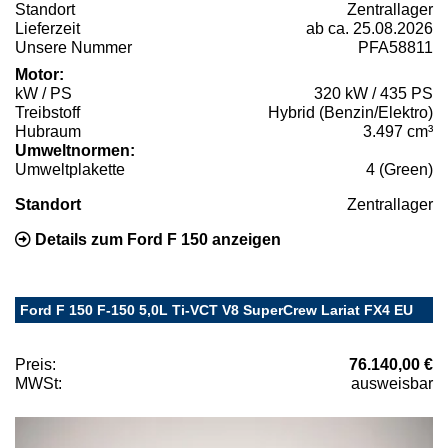
Standort
Zentrallager
Lieferzeit
ab ca. 25.08.2026
Unsere Nummer
PFA58811
Motor:
kW / PS
320 kW / 435 PS
Treibstoff
Hybrid (Benzin/Elektro)
Hubraum
3.497 cm³
Umweltnormen:
Umweltplakette
4 (Green)
Standort
Zentrallager
Details zum Ford F 150 anzeigen
Ford F 150 F-150 5,0L Ti-VCT V8 SuperCrew Lariat FX4 EU
Preis:
76.140,00 €
MWSt:
ausweisbar