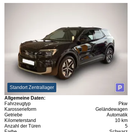
Standort Zentrallager
Allgemeine Daten:
Fahrzeugtyp
Pkw
Karosserieform
Geländewagen
Getriebe
Automatik
Kilometerstand
10 km
Anzahl der Türen
5
Farbe
Schwarz