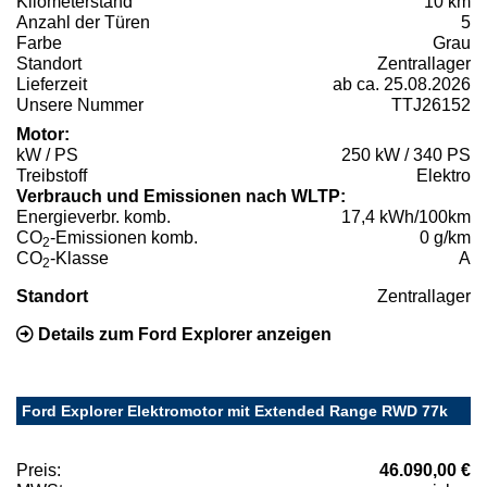
Kilometerstand
10 km
Anzahl der Türen
5
Farbe
Grau
Standort
Zentrallager
Lieferzeit
ab ca. 25.08.2026
Unsere Nummer
TTJ26152
Motor:
kW / PS
250 kW / 340 PS
Treibstoff
Elektro
Verbrauch und Emissionen nach WLTP:
Energieverbr. komb.
17,4 kWh/100km
CO
-Emissionen komb.
0 g/km
2
CO
-Klasse
A
2
Standort
Zentrallager
Details zum Ford Explorer anzeigen
Ford Explorer Elektromotor mit Extended Range RWD 77k
Preis:
46.090,00 €