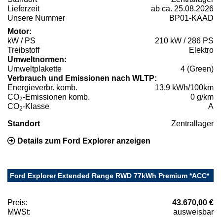
Lieferzeit
ab ca. 25.08.2026
Unsere Nummer
BP01-KAAD
Motor:
kW / PS
210 kW / 286 PS
Treibstoff
Elektro
Umweltnormen:
Umweltplakette
4 (Green)
Verbrauch und Emissionen nach WLTP:
Energieverbr. komb.
13,9 kWh/100km
CO
-Emissionen komb.
0 g/km
2
CO
-Klasse
A
2
Standort
Zentrallager
Details zum Ford Explorer anzeigen
Ford Explorer Extended Range RWD 77kWh Premium *ACC*
Preis:
43.670,00 €
MWSt:
ausweisbar