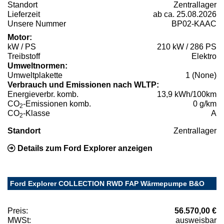
Standort
Zentrallager
Lieferzeit
ab ca. 25.08.2026
Unsere Nummer
BP02-KAAC
Motor:
kW / PS
210 kW / 286 PS
Treibstoff
Elektro
Umweltnormen:
Umweltplakette
1 (None)
Verbrauch und Emissionen nach WLTP:
Energieverbr. komb.
13,9 kWh/100km
CO
-Emissionen komb.
0 g/km
2
CO
-Klasse
A
2
Standort
Zentrallager
Details zum Ford Explorer anzeigen
Ford Explorer COLLECTION RWD FAP Wärmepumpe B&O
Preis:
56.570,00 €
MWSt:
ausweisbar