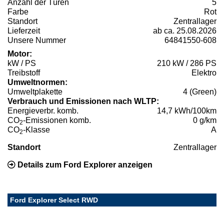
Anzahl der Türen
5
Farbe
Rot
Standort
Zentrallager
Lieferzeit
ab ca. 25.08.2026
Unsere Nummer
64841550-608
Motor:
kW / PS
210 kW / 286 PS
Treibstoff
Elektro
Umweltnormen:
Umweltplakette
4 (Green)
Verbrauch und Emissionen nach WLTP:
Energieverbr. komb.
14,7 kWh/100km
CO
-Emissionen komb.
0 g/km
2
CO
-Klasse
A
2
Standort
Zentrallager
Details zum Ford Explorer anzeigen
Ford Explorer Select RWD