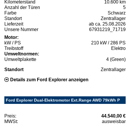
Kilometerstand
10.600 km
Anzahl der Türen
5
Farbe
Schwarz
Standort
Zentrallager
Lieferzeit
ab ca. 25.08.2026
Unsere Nummer
67931219_71719
Motor:
kW / PS
210 kW / 286 PS
Treibstoff
Elektro
Umweltnormen:
Umweltplakette
4 (Green)
Standort
Zentrallager
Details zum Ford Explorer anzeigen
Ford Explorer Dual-Elektromotor Ext.Range AWD 79kWh P
Preis:
44.540,00 €
MWSt:
ausweisbar