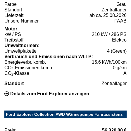
Farbe
Grau
Standort
Zentrallager
Lieferzeit
ab ca. 25.08.2026
Unsere Nummer
FAAB
Motor:
kW / PS
210 kW / 286 PS
Treibstoff
Elektro
Umweltnormen:
Umweltplakette
4 (Green)
Verbrauch und Emissionen nach WLTP:
Energieverbr. komb.
15,6 kWh/100km
CO
-Emissionen komb.
0 g/km
2
CO
-Klasse
A
2
Standort
Zentrallager
Details zum Ford Explorer anzeigen
Ford Explorer Collection AWD Wärmepumpe Fahrassistenz
Preis:
56.320,00 €