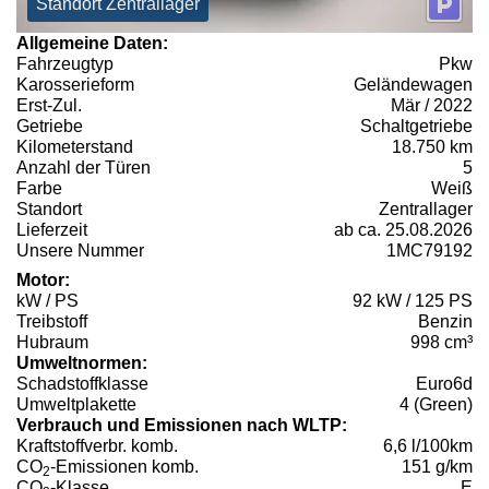
Standort Zentrallager
Allgemeine Daten:
Fahrzeugtyp
Pkw
Karosserieform
Geländewagen
Erst-Zul.
Mär / 2022
Getriebe
Schaltgetriebe
Kilometerstand
18.750 km
Anzahl der Türen
5
Farbe
Weiß
Standort
Zentrallager
Lieferzeit
ab ca. 25.08.2026
Unsere Nummer
1MC79192
Motor:
kW / PS
92 kW / 125 PS
Treibstoff
Benzin
Hubraum
998 cm³
Umweltnormen:
Schadstoffklasse
Euro6d
Umweltplakette
4 (Green)
Verbrauch und Emissionen nach WLTP:
Kraftstoffverbr. komb.
6,6 l/100km
CO
-Emissionen komb.
151 g/km
2
CO
-Klasse
E