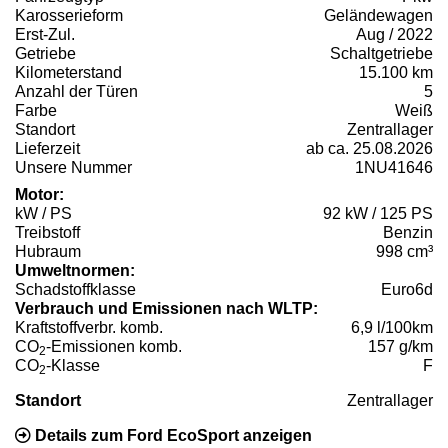
Karosserieform
Geländewagen
Erst-Zul.
Aug / 2022
Getriebe
Schaltgetriebe
Kilometerstand
15.100 km
Anzahl der Türen
5
Farbe
Weiß
Standort
Zentrallager
Lieferzeit
ab ca. 25.08.2026
Unsere Nummer
1NU41646
Motor:
kW / PS
92 kW / 125 PS
Treibstoff
Benzin
Hubraum
998 cm³
Umweltnormen:
Schadstoffklasse
Euro6d
Verbrauch und Emissionen nach WLTP:
Kraftstoffverbr. komb.
6,9 l/100km
CO
-Emissionen komb.
157 g/km
2
CO
-Klasse
F
2
Standort
Zentrallager
Details zum Ford EcoSport anzeigen