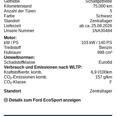
Getriebe
Schaltgetriebe
Kilometerstand
75.000 km
Anzahl der Türen
5
Farbe
Schwarz
Standort
Zentrallager
Lieferzeit
ab ca. 25.08.2026
Unsere Nummer
1NA30484
Motor:
kW / PS
103 kW / 140 PS
Treibstoff
Benzin
Hubraum
998 cm³
Umweltnormen:
Schadstoffklasse
Euro6d
Verbrauch und Emissionen nach WLTP:
Kraftstoffverbr. komb.
6,9 l/100km
CO
-Emissionen komb.
157 g/km
2
CO
-Klasse
F
2
Standort
Zentrallager
Details zum Ford EcoSport anzeigen