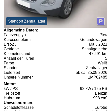
Standort Zentrallager
Allgemeine Daten:
Fahrzeugtyp
Pkw
Karosserieform
Geländewagen
Erst-Zul.
Mai / 2021
Getriebe
Schaltgetriebe
Kilometerstand
47.591 km
Anzahl der Türen
5
Farbe
Weiß
Standort
Zentrallager
Lieferzeit
ab ca. 25.08.2026
Unsere Nummer
1MP02485
Motor:
kW / PS
92 kW / 125 PS
Treibstoff
Benzin
Hubraum
998 cm³
Umweltnormen:
Schadstoffklasse
Euro6d