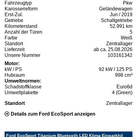
Fahrzeugtyp
Pkw
Karosserieform
Geländewagen
Erst-Zul.
Jun / 2019
Getriebe
Schaltgetriebe
Kilometerstand
52.991 km
Anzahl der Türen
5
Farbe
Weiß
Standort
Zentrallager
Lieferzeit
ab ca. 25.08.2026
Unsere Nummer
103161342
Motor:
kW / PS
92 kW / 125 PS
Hubraum
998 cm³
Umweltnormen:
Schadstoffklasse
Euro6d
Umweltplakette
4 (Green)
Standort
Zentrallager
Details zum Ford EcoSport anzeigen
Ford EcoSport Titanium Bluetooth LED Klima Einparkhil