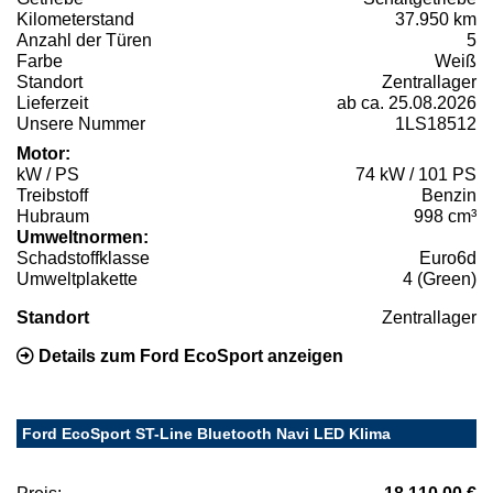
Kilometerstand
37.950 km
Anzahl der Türen
5
Farbe
Weiß
Standort
Zentrallager
Lieferzeit
ab ca. 25.08.2026
Unsere Nummer
1LS18512
Motor:
kW / PS
74 kW / 101 PS
Treibstoff
Benzin
Hubraum
998 cm³
Umweltnormen:
Schadstoffklasse
Euro6d
Umweltplakette
4 (Green)
Standort
Zentrallager
Details zum Ford EcoSport anzeigen
Ford EcoSport ST-Line Bluetooth Navi LED Klima