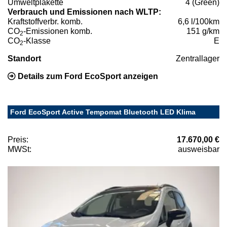
Umweltplakette
4 (Green)
Verbrauch und Emissionen nach WLTP:
Kraftstoffverbr. komb.
6,6 l/100km
CO
-Emissionen komb.
151 g/km
2
CO
-Klasse
E
2
Standort
Zentrallager
Details zum Ford EcoSport anzeigen
Ford EcoSport Active Tempomat Bluetooth LED Klima
Preis:
17.670,00 €
MWSt:
ausweisbar