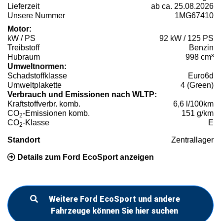
Lieferzeit
ab ca. 25.08.2026
Unsere Nummer
1MG67410
Motor:
kW / PS
92 kW / 125 PS
Treibstoff
Benzin
Hubraum
998 cm³
Umweltnormen:
Schadstoffklasse
Euro6d
Umweltplakette
4 (Green)
Verbrauch und Emissionen nach WLTP:
Kraftstoffverbr. komb.
6,6 l/100km
CO
-Emissionen komb.
151 g/km
2
CO
-Klasse
E
2
Standort
Zentrallager
Details zum Ford EcoSport anzeigen
Weitere Ford EcoSport und andere
Fahrzeuge können Sie hier suchen