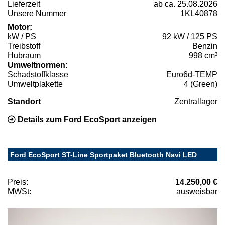
Lieferzeit
ab ca. 25.08.2026
Unsere Nummer
1KL40878
Motor:
kW / PS
92 kW / 125 PS
Treibstoff
Benzin
Hubraum
998 cm³
Umweltnormen:
Schadstoffklasse
Euro6d-TEMP
Umweltplakette
4 (Green)
Standort
Zentrallager
Details zum Ford EcoSport anzeigen
Ford EcoSport ST-Line Sportpaket Bluetooth Navi LED
Preis:
14.250,00 €
MWSt:
ausweisbar