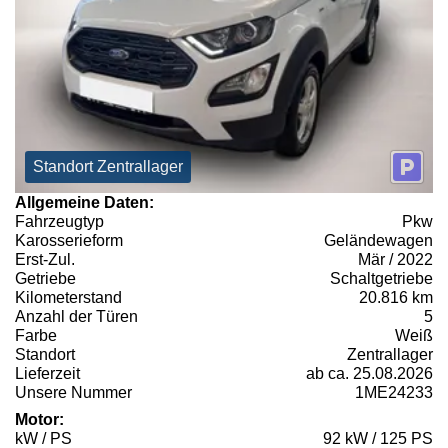
Standort Zentrallager
Allgemeine Daten:
Fahrzeugtyp
Pkw
Karosserieform
Geländewagen
Erst-Zul.
Mär / 2022
Getriebe
Schaltgetriebe
Kilometerstand
20.816 km
Anzahl der Türen
5
Farbe
Weiß
Standort
Zentrallager
Lieferzeit
ab ca. 25.08.2026
Unsere Nummer
1ME24233
Motor:
kW / PS
92 kW / 125 PS