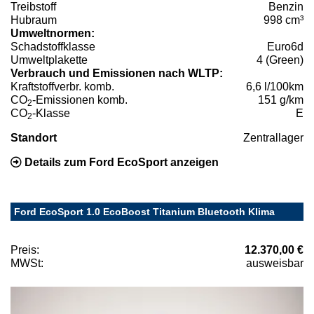
Treibstoff
Benzin
Hubraum
998 cm³
Umweltnormen:
Schadstoffklasse
Euro6d
Umweltplakette
4 (Green)
Verbrauch und Emissionen nach WLTP:
Kraftstoffverbr. komb.
6,6 l/100km
CO
-Emissionen komb.
151 g/km
2
CO
-Klasse
E
2
Standort
Zentrallager
Details zum Ford EcoSport anzeigen
Ford EcoSport 1.0 EcoBoost Titanium Bluetooth Klima
Preis:
12.370,00 €
MWSt:
ausweisbar