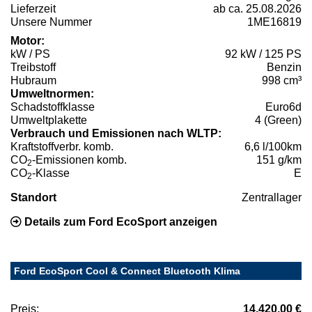
Lieferzeit
ab ca. 25.08.2026
Unsere Nummer
1ME16819
Motor:
kW / PS
92 kW / 125 PS
Treibstoff
Benzin
Hubraum
998 cm³
Umweltnormen:
Schadstoffklasse
Euro6d
Umweltplakette
4 (Green)
Verbrauch und Emissionen nach WLTP:
Kraftstoffverbr. komb.
6,6 l/100km
CO
-Emissionen komb.
151 g/km
2
CO
-Klasse
E
2
Standort
Zentrallager
Details zum Ford EcoSport anzeigen
Ford EcoSport Cool & Connect Bluetooth Klima
Preis:
14.420,00 €