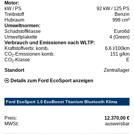
Motor:
kW / PS
92 kW / 125 PS
Treibstoff
Benzin
Hubraum
998 cm³
Umweltnormen:
Schadstoffklasse
Euro6d
Umweltplakette
4 (Green)
Verbrauch und Emissionen nach WLTP:
Kraftstoffverbr. komb.
6,6 l/100km
CO
-Emissionen komb.
151 g/km
2
CO
-Klasse
E
2
Standort
Zentrallager
Details zum Ford EcoSport anzeigen
Ford EcoSport 1.0 EcoBoost Titanium Bluetooth Klima
Preis:
12.370,00 €
MWSt:
ausweisbar