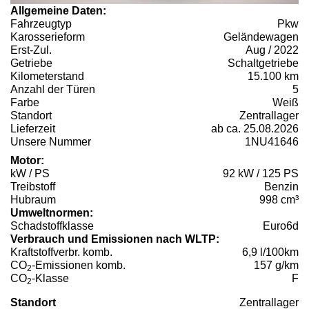
Allgemeine Daten:
Fahrzeugtyp
Pkw
Karosserieform
Geländewagen
Erst-Zul.
Aug / 2022
Getriebe
Schaltgetriebe
Kilometerstand
15.100 km
Anzahl der Türen
5
Farbe
Weiß
Standort
Zentrallager
Lieferzeit
ab ca. 25.08.2026
Unsere Nummer
1NU41646
Motor:
kW / PS
92 kW / 125 PS
Treibstoff
Benzin
Hubraum
998 cm³
Umweltnormen:
Schadstoffklasse
Euro6d
Verbrauch und Emissionen nach WLTP:
Kraftstoffverbr. komb.
6,9 l/100km
CO
-Emissionen komb.
157 g/km
2
CO
-Klasse
F
2
Standort
Zentrallager