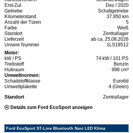
Erst-Zul.
Dez / 2020
Getriebe
Schaltgetriebe
Kilometerstand
37.950 km
Anzahl der Türen
5
Farbe
Weiß
Standort
Zentrallager
Lieferzeit
ab ca. 25.08.2026
Unsere Nummer
1LS18512
Motor:
kW / PS
74 kW / 101 PS
Treibstoff
Benzin
Hubraum
998 cm³
Umweltnormen:
Schadstoffklasse
Euro6d
Umweltplakette
4 (Green)
Standort
Zentrallager
Details zum Ford EcoSport anzeigen
Ford EcoSport ST-Line Bluetooth Navi LED Klima