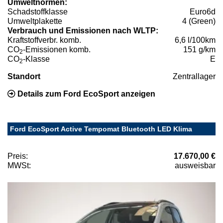
Umweltnormen:
Schadstoffklasse
Euro6d
Umweltplakette
4 (Green)
Verbrauch und Emissionen nach WLTP:
Kraftstoffverbr. komb.
6,6 l/100km
CO
-Emissionen komb.
151 g/km
2
CO
-Klasse
E
2
Standort
Zentrallager
Details zum Ford EcoSport anzeigen
Ford EcoSport Active Tempomat Bluetooth LED Klima
Preis:
17.670,00 €
MWSt:
ausweisbar