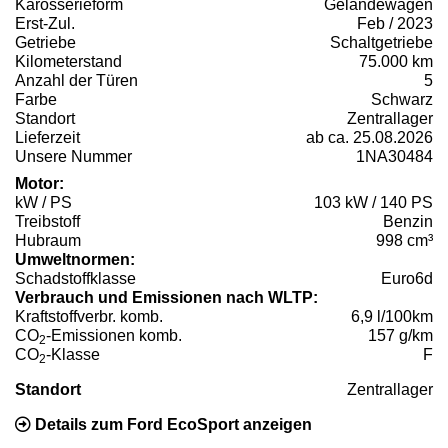
Karosserieform
Geländewagen
Erst-Zul.
Feb / 2023
Getriebe
Schaltgetriebe
Kilometerstand
75.000 km
Anzahl der Türen
5
Farbe
Schwarz
Standort
Zentrallager
Lieferzeit
ab ca. 25.08.2026
Unsere Nummer
1NA30484
Motor:
kW / PS
103 kW / 140 PS
Treibstoff
Benzin
Hubraum
998 cm³
Umweltnormen:
Schadstoffklasse
Euro6d
Verbrauch und Emissionen nach WLTP:
Kraftstoffverbr. komb.
6,9 l/100km
CO
-Emissionen komb.
157 g/km
2
CO
-Klasse
F
2
Standort
Zentrallager
Details zum Ford EcoSport anzeigen