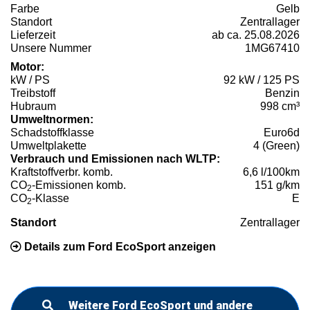
Farbe
Gelb
Standort
Zentrallager
Lieferzeit
ab ca. 25.08.2026
Unsere Nummer
1MG67410
Motor:
kW / PS
92 kW / 125 PS
Treibstoff
Benzin
Hubraum
998 cm³
Umweltnormen:
Schadstoffklasse
Euro6d
Umweltplakette
4 (Green)
Verbrauch und Emissionen nach WLTP:
Kraftstoffverbr. komb.
6,6 l/100km
CO
-Emissionen komb.
151 g/km
2
CO
-Klasse
E
2
Standort
Zentrallager
Details zum Ford EcoSport anzeigen
Weitere Ford EcoSport und andere