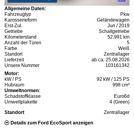
Allgemeine Daten:
Fahrzeugtyp
Pkw
Karosserieform
Geländewagen
Erst-Zul.
Jun / 2019
Getriebe
Schaltgetriebe
Kilometerstand
52.991 km
Anzahl der Türen
5
Farbe
Weiß
Standort
Zentrallager
Lieferzeit
ab ca. 25.08.2026
Unsere Nummer
103161342
Motor:
kW / PS
92 kW / 125 PS
Hubraum
998 cm³
Umweltnormen:
Schadstoffklasse
Euro6d
Umweltplakette
4 (Green)
Standort
Zentrallager
Details zum Ford EcoSport anzeigen