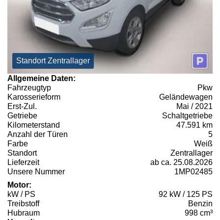
Standort Zentrallager
Allgemeine Daten:
Fahrzeugtyp
Pkw
Karosserieform
Geländewagen
Erst-Zul.
Mai / 2021
Getriebe
Schaltgetriebe
Kilometerstand
47.591 km
Anzahl der Türen
5
Farbe
Weiß
Standort
Zentrallager
Lieferzeit
ab ca. 25.08.2026
Unsere Nummer
1MP02485
Motor:
kW / PS
92 kW / 125 PS
Treibstoff
Benzin
Hubraum
998 cm³