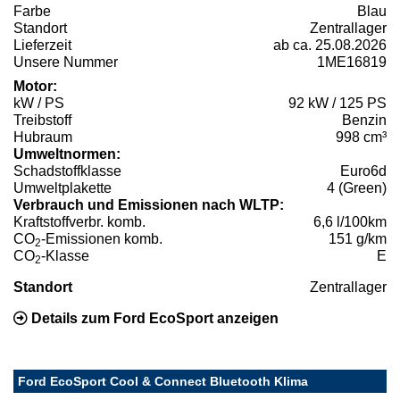
Farbe
Blau
Standort
Zentrallager
Lieferzeit
ab ca. 25.08.2026
Unsere Nummer
1ME16819
Motor:
kW / PS
92 kW / 125 PS
Treibstoff
Benzin
Hubraum
998 cm³
Umweltnormen:
Schadstoffklasse
Euro6d
Umweltplakette
4 (Green)
Verbrauch und Emissionen nach WLTP:
Kraftstoffverbr. komb.
6,6 l/100km
CO
-Emissionen komb.
151 g/km
2
CO
-Klasse
E
2
Standort
Zentrallager
Details zum Ford EcoSport anzeigen
Ford EcoSport Cool & Connect Bluetooth Klima