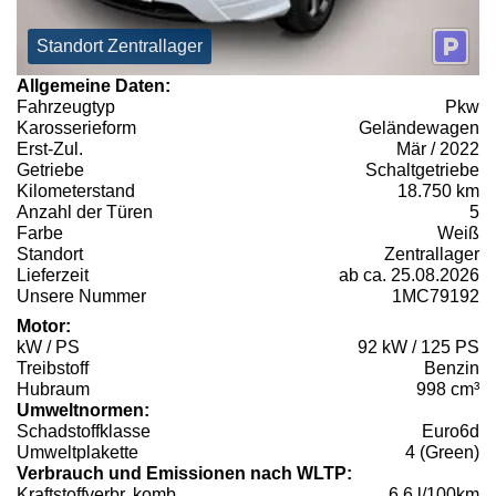
Standort Zentrallager
Allgemeine Daten:
Fahrzeugtyp
Pkw
Karosserieform
Geländewagen
Erst-Zul.
Mär / 2022
Getriebe
Schaltgetriebe
Kilometerstand
18.750 km
Anzahl der Türen
5
Farbe
Weiß
Standort
Zentrallager
Lieferzeit
ab ca. 25.08.2026
Unsere Nummer
1MC79192
Motor:
kW / PS
92 kW / 125 PS
Treibstoff
Benzin
Hubraum
998 cm³
Umweltnormen:
Schadstoffklasse
Euro6d
Umweltplakette
4 (Green)
Verbrauch und Emissionen nach WLTP:
Kraftstoffverbr. komb.
6,6 l/100km