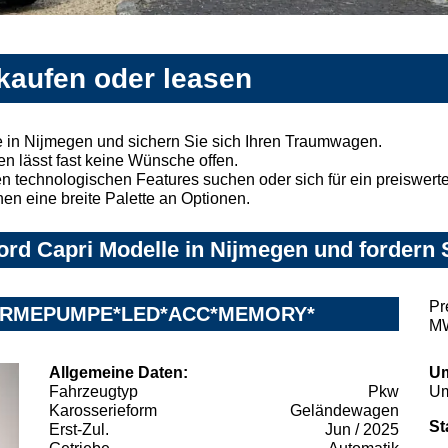
kaufen oder leasen
 in Nijmegen und sichern Sie sich Ihren Traumwagen.
n lässt fast keine Wünsche offen.
 technologischen Features suchen oder sich für ein preiswertes
nen eine breite Palette an Optionen.
rd Capri Modelle in Nijmegen und fordern 
Pr
WÄRMEPUMPE*LED*ACC*MEMORY*
MW
Allgemeine Daten:
Um
Fahrzeugtyp
Pkw
Um
Karosserieform
Geländewagen
St
Erst-Zul.
Jun / 2025