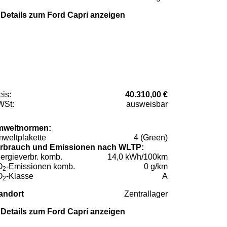
Details zum Ford Capri anzeigen
eis:
40.310,00 €
St:
ausweisbar
weltnormen:
weltplakette
4 (Green)
rbrauch und Emissionen nach WLTP:
ergieverbr. komb.
14,0 kWh/100km
O
-Emissionen komb.
0 g/km
2
O
-Klasse
A
2
andort
Zentrallager
Details zum Ford Capri anzeigen