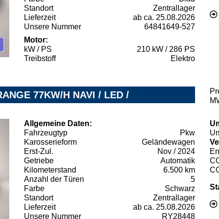
Standort
Zentrallager
Lieferzeit
ab ca. 25.08.2026
Unsere Nummer
64841649-527
Motor:
kW / PS
210 kW / 286 PS
Treibstoff
Elektro
Pr
ANGE 77KW/H NAVI / LED /
MW
Allgemeine Daten:
Um
Fahrzeugtyp
Pkw
Um
Karosserieform
Geländewagen
Ve
Erst-Zul.
Nov / 2024
En
Getriebe
Automatik
C
Kilometerstand
6.500 km
C
Anzahl der Türen
5
St
Farbe
Schwarz
Standort
Zentrallager
Lieferzeit
ab ca. 25.08.2026
Unsere Nummer
RY28448