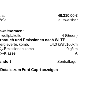
eis:
40.310,00 €
St:
ausweisbar
weltnormen:
weltplakette
4 (Green)
rbrauch und Emissionen nach WLTP:
ergieverbr. komb.
14,0 kWh/100km
O
-Emissionen komb.
0 g/km
2
O
-Klasse
A
2
andort
Zentrallager
Details zum Ford Capri anzeigen