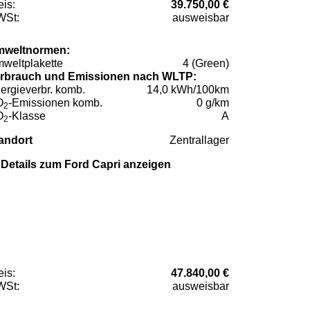
eis:
39.750,00 €
St:
ausweisbar
weltnormen:
weltplakette
4 (Green)
rbrauch und Emissionen nach WLTP:
ergieverbr. komb.
14,0 kWh/100km
O
-Emissionen komb.
0 g/km
2
O
-Klasse
A
2
andort
Zentrallager
Details zum Ford Capri anzeigen
eis:
47.840,00 €
St:
ausweisbar