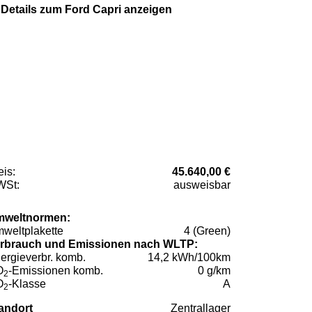
Details zum Ford Capri anzeigen
eis:
45.640,00 €
St:
ausweisbar
weltnormen:
weltplakette
4 (Green)
rbrauch und Emissionen nach WLTP:
ergieverbr. komb.
14,2 kWh/100km
O
-Emissionen komb.
0 g/km
2
O
-Klasse
A
2
andort
Zentrallager