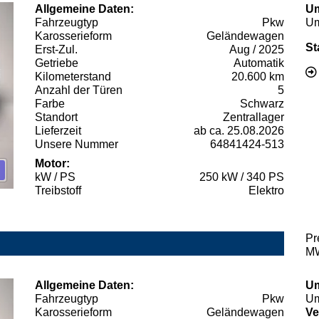
Allgemeine Daten:
Um
Fahrzeugtyp
Pkw
Um
Karosserieform
Geländewagen
St
Erst-Zul.
Aug / 2025
Getriebe
Automatik
Kilometerstand
20.600 km
Anzahl der Türen
5
Farbe
Schwarz
Standort
Zentrallager
Lieferzeit
ab ca. 25.08.2026
Unsere Nummer
64841424-513
Motor:
kW / PS
250 kW / 340 PS
Treibstoff
Elektro
Pr
MW
Allgemeine Daten:
Um
Fahrzeugtyp
Pkw
Um
Karosserieform
Geländewagen
Ve