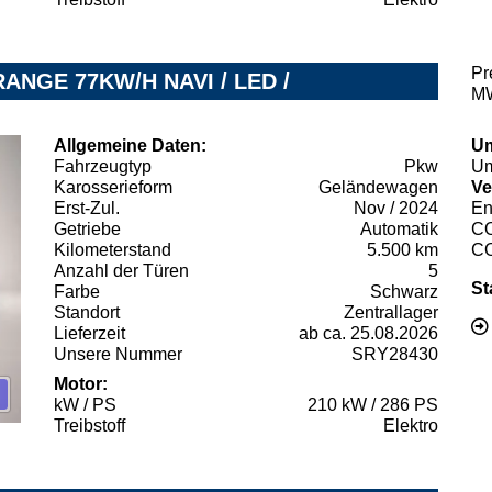
Pr
ANGE 77KW/H NAVI / LED /
MW
Allgemeine Daten:
Um
Fahrzeugtyp
Pkw
Um
Karosserieform
Geländewagen
Ve
Erst-Zul.
Nov / 2024
En
Getriebe
Automatik
C
Kilometerstand
5.500 km
C
Anzahl der Türen
5
St
Farbe
Schwarz
Standort
Zentrallager
Lieferzeit
ab ca. 25.08.2026
Unsere Nummer
SRY28430
Motor:
kW / PS
210 kW / 286 PS
Treibstoff
Elektro