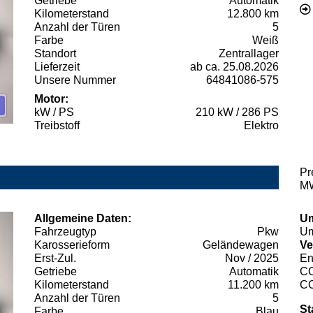
Getriebe
Automatik
Kilometerstand
12.800 km
Anzahl der Türen
5
Farbe
Weiß
Standort
Zentrallager
Lieferzeit
ab ca. 25.08.2026
Unsere Nummer
64841086-575
Motor:
kW / PS
210 kW / 286 PS
Treibstoff
Elektro
Pr
MW
Allgemeine Daten:
Um
Fahrzeugtyp
Pkw
Um
Karosserieform
Geländewagen
Ve
Erst-Zul.
Nov / 2025
En
Getriebe
Automatik
C
Kilometerstand
11.200 km
C
Anzahl der Türen
5
St
Farbe
Blau