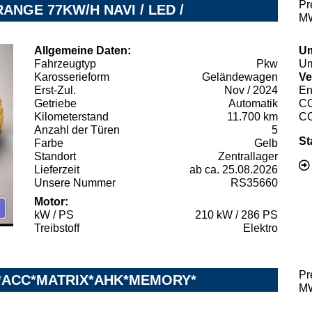
Pr
ANGE 77KW/H NAVI / LED /
MW
Allgemeine Daten:
Um
Fahrzeugtyp
Pkw
Um
Karosserieform
Geländewagen
Ve
Erst-Zul.
Nov / 2024
En
Getriebe
Automatik
C
Kilometerstand
11.700 km
C
Anzahl der Türen
5
St
Farbe
Gelb
Standort
Zentrallager
Lieferzeit
ab ca. 25.08.2026
Unsere Nummer
RS35660
Motor:
kW / PS
210 kW / 286 PS
Treibstoff
Elektro
Pr
m *ACC*MATRIX*AHK*MEMORY*
MW