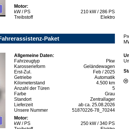
Motor:
kW / PS
210 kW / 286 PS
Treibstoff
Elektro
Pr
ahrerassistenz-Paket
MW
Allgemeine Daten:
Um
Fahrzeugtyp
Pkw
Um
Karosserieform
Geländewagen
St
Erst-Zul.
Feb / 2025
Getriebe
Automatik
Kilometerstand
4.500 km
Anzahl der Türen
5
Farbe
Grau
Standort
Zentrallager
Lieferzeit
ab ca. 25.08.2026
Unsere Nummer
51870226-78_70244
Motor:
kW / PS
250 kW / 340 PS
Treibstoff
Elektro