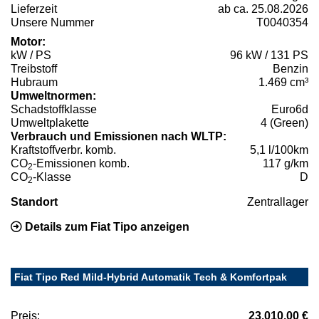
Lieferzeit
ab ca. 25.08.2026
Unsere Nummer
T0040354
Motor:
kW / PS
96 kW / 131 PS
Treibstoff
Benzin
Hubraum
1.469 cm³
Umweltnormen:
Schadstoffklasse
Euro6d
Umweltplakette
4 (Green)
Verbrauch und Emissionen nach WLTP:
Kraftstoffverbr. komb.
5,1 l/100km
CO
-Emissionen komb.
117 g/km
2
CO
-Klasse
D
2
Standort
Zentrallager
Details zum Fiat Tipo anzeigen
Fiat Tipo Red Mild-Hybrid Automatik Tech & Komfortpak
Preis:
23.010,00 €