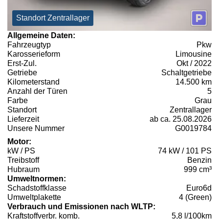
Standort Zentrallager
Allgemeine Daten:
Fahrzeugtyp
Pkw
Karosserieform
Limousine
Erst-Zul.
Okt / 2022
Getriebe
Schaltgetriebe
Kilometerstand
14.500 km
Anzahl der Türen
5
Farbe
Grau
Standort
Zentrallager
Lieferzeit
ab ca. 25.08.2026
Unsere Nummer
G0019784
Motor:
kW / PS
74 kW / 101 PS
Treibstoff
Benzin
Hubraum
999 cm³
Umweltnormen:
Schadstoffklasse
Euro6d
Umweltplakette
4 (Green)
Verbrauch und Emissionen nach WLTP:
Kraftstoffverbr. komb.
5,8 l/100km