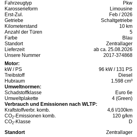
Fahrzeugtyp
Pkw
Karosserieform
Limousine
Erst-Zul.
Feb / 2026
Getriebe
Schaltgetriebe
Kilometerstand
10 km
Anzahl der Türen
5
Farbe
Blau
Standort
Zentrallager
Lieferzeit
ab ca. 25.08.2026
Unsere Nummer
2017-374868
Motor:
kW / PS
96 kW / 131 PS
Treibstoff
Diesel
Hubraum
1.598 cm³
Umweltnormen:
Schadstoffklasse
Euro 6e
Umweltplakette
4 (Green)
Verbrauch und Emissionen nach WLTP:
Kraftstoffverbr. komb.
4,6 l/100km
CO
-Emissionen komb.
120 g/km
2
CO
-Klasse
D
2
Standort
Zentrallager