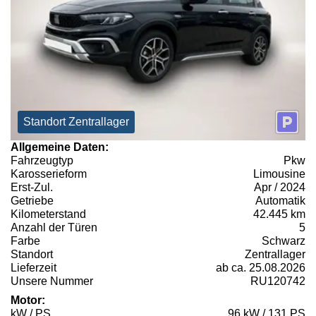
Standort Zentrallager
Allgemeine Daten:
Fahrzeugtyp
Pkw
Karosserieform
Limousine
Erst-Zul.
Apr / 2024
Getriebe
Automatik
Kilometerstand
42.445 km
Anzahl der Türen
5
Farbe
Schwarz
Standort
Zentrallager
Lieferzeit
ab ca. 25.08.2026
Unsere Nummer
RU120742
Motor:
kW / PS
96 kW / 131 PS