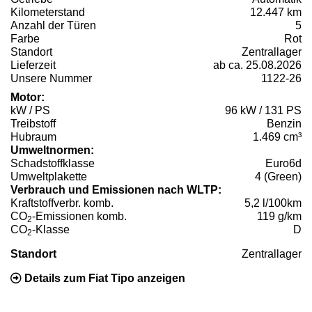
Kilometerstand
12.447 km
Anzahl der Türen
5
Farbe
Rot
Standort
Zentrallager
Lieferzeit
ab ca. 25.08.2026
Unsere Nummer
1122-26
Motor:
kW / PS
96 kW / 131 PS
Treibstoff
Benzin
Hubraum
1.469 cm³
Umweltnormen:
Schadstoffklasse
Euro6d
Umweltplakette
4 (Green)
Verbrauch und Emissionen nach WLTP:
Kraftstoffverbr. komb.
5,2 l/100km
CO
-Emissionen komb.
119 g/km
2
CO
-Klasse
D
2
Standort
Zentrallager
Details zum Fiat Tipo anzeigen