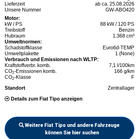
Lieferzeit
ab ca. 25.08.2026
Unsere Nummer
GW-ABO420
Motor:
kW / PS
88 kW / 120 PS
Treibstoff
Benzin
Hubraum
1.368 cm³
Umweltnormen:
Schadstoffklasse
Euro6d-TEMP
Umweltplakette
1 (None)
Verbrauch und Emissionen nach WLTP:
Kraftstoffverbr. komb.
7,1 l/100km
CO
-Emissionen komb.
166 g/km
2
CO
-Klasse
F
2
Standort
Zentrallager
Details zum Fiat Tipo anzeigen
Weitere Fiat Tipo und andere Fahrzeuge
können Sie hier suchen