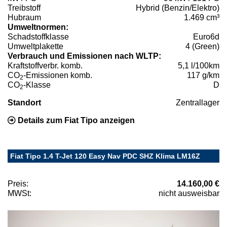
Treibstoff
Hybrid (Benzin/Elektro)
Hubraum
1.469 cm³
Umweltnormen:
Schadstoffklasse
Euro6d
Umweltplakette
4 (Green)
Verbrauch und Emissionen nach WLTP:
Kraftstoffverbr. komb.
5,1 l/100km
CO
-Emissionen komb.
117 g/km
2
CO
-Klasse
D
2
Standort
Zentrallager
Details zum Fiat Tipo anzeigen
Fiat Tipo 1.4 T-Jet 120 Easy Nav PDC SHZ Klima LM16Z
Preis:
14.160,00 €
MWSt:
nicht ausweisbar