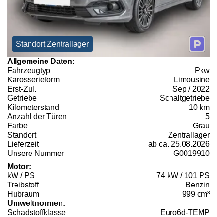
Standort Zentrallager
Allgemeine Daten:
Fahrzeugtyp
Pkw
Karosserieform
Limousine
Erst-Zul.
Sep / 2022
Getriebe
Schaltgetriebe
Kilometerstand
10 km
Anzahl der Türen
5
Farbe
Grau
Standort
Zentrallager
Lieferzeit
ab ca. 25.08.2026
Unsere Nummer
G0019910
Motor:
kW / PS
74 kW / 101 PS
Treibstoff
Benzin
Hubraum
999 cm³
Umweltnormen:
Schadstoffklasse
Euro6d-TEMP