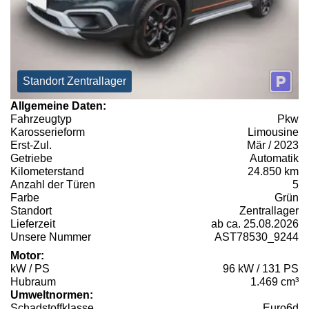
Standort Zentrallager
Allgemeine Daten:
Fahrzeugtyp
Pkw
Karosserieform
Limousine
Erst-Zul.
Mär / 2023
Getriebe
Automatik
Kilometerstand
24.850 km
Anzahl der Türen
5
Farbe
Grün
Standort
Zentrallager
Lieferzeit
ab ca. 25.08.2026
Unsere Nummer
AST78530_9244
Motor:
kW / PS
96 kW / 131 PS
Hubraum
1.469 cm³
Umweltnormen:
Schadstoffklasse
Euro6d