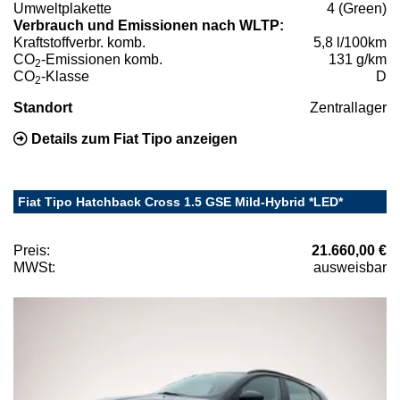
Umweltplakette
4 (Green)
Verbrauch und Emissionen nach WLTP:
Kraftstoffverbr. komb.
5,8 l/100km
CO
-Emissionen komb.
131 g/km
2
CO
-Klasse
D
2
Standort
Zentrallager
Details zum Fiat Tipo anzeigen
Fiat Tipo Hatchback Cross 1.5 GSE Mild-Hybrid *LED*
Preis:
21.660,00 €
MWSt:
ausweisbar