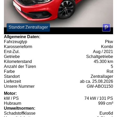
Standort Zentrallager
Allgemeine Daten:
Fahrzeugtyp
Pkw
Karosserieform
Kombi
Erst-Zul.
Aug / 2021
Getriebe
Schaltgetriebe
Kilometerstand
45.300 km
Anzahl der Türen
5
Farbe
Rot
Standort
Zentrallager
Lieferzeit
ab ca. 25.08.2026
Unsere Nummer
GW-ABO1150
Motor:
kW / PS
74 kW / 101 PS
Hubraum
999 cm³
Umweltnormen:
Schadstoffklasse
Euro6d