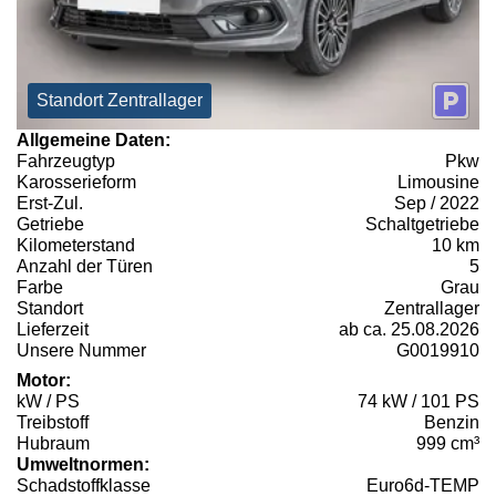
Standort Zentrallager
Allgemeine Daten:
Fahrzeugtyp
Pkw
Karosserieform
Limousine
Erst-Zul.
Sep / 2022
Getriebe
Schaltgetriebe
Kilometerstand
10 km
Anzahl der Türen
5
Farbe
Grau
Standort
Zentrallager
Lieferzeit
ab ca. 25.08.2026
Unsere Nummer
G0019910
Motor:
kW / PS
74 kW / 101 PS
Treibstoff
Benzin
Hubraum
999 cm³
Umweltnormen:
Schadstoffklasse
Euro6d-TEMP