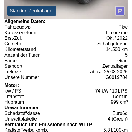
Standort Zentrallager
Allgemeine Daten:
Fahrzeugtyp
Pkw
Karosserieform
Limousine
Erst-Zul.
Okt / 2022
Getriebe
Schaltgetriebe
Kilometerstand
14.500 km
Anzahl der Türen
5
Farbe
Grau
Standort
Zentrallager
Lieferzeit
ab ca. 25.08.2026
Unsere Nummer
G0019784
Motor:
kW / PS
74 kW / 101 PS
Treibstoff
Benzin
Hubraum
999 cm³
Umweltnormen:
Schadstoffklasse
Euro6d
Umweltplakette
4 (Green)
Verbrauch und Emissionen nach WLTP:
Kraftstoffverbr. komb.
5,8 l/100km