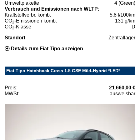
Umweltplakette
4 (Green)
Verbrauch und Emissionen nach WLTP:
Kraftstoffverbr. komb.
5,8 l/100km
CO
-Emissionen komb.
131 g/km
2
CO
-Klasse
D
2
Standort
Zentrallager
Details zum Fiat Tipo anzeigen
Fiat Tipo Hatchback Cross 1.5 GSE Mild-Hybrid *LED*
Preis:
21.660,00 €
MWSt:
ausweisbar