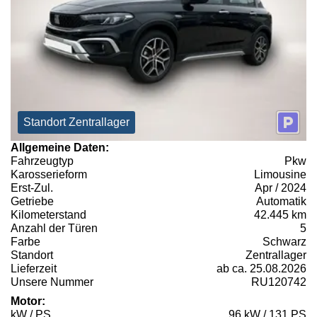
Standort Zentrallager
Allgemeine Daten:
Fahrzeugtyp
Pkw
Karosserieform
Limousine
Erst-Zul.
Apr / 2024
Getriebe
Automatik
Kilometerstand
42.445 km
Anzahl der Türen
5
Farbe
Schwarz
Standort
Zentrallager
Lieferzeit
ab ca. 25.08.2026
Unsere Nummer
RU120742
Motor:
kW / PS
96 kW / 131 PS