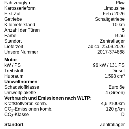
Fahrzeugtyp
Pkw
Karosserieform
Limousine
Erst-Zul.
Feb / 2026
Getriebe
Schaltgetriebe
Kilometerstand
10 km
Anzahl der Türen
5
Farbe
Blau
Standort
Zentrallager
Lieferzeit
ab ca. 25.08.2026
Unsere Nummer
2017-374868
Motor:
kW / PS
96 kW / 131 PS
Treibstoff
Diesel
Hubraum
1.598 cm³
Umweltnormen:
Schadstoffklasse
Euro 6e
Umweltplakette
4 (Green)
Verbrauch und Emissionen nach WLTP:
Kraftstoffverbr. komb.
4,6 l/100km
CO
-Emissionen komb.
120 g/km
2
CO
-Klasse
D
2
Standort
Zentrallager