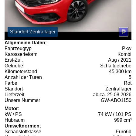
Standort Zentrallager
Allgemeine Daten:
Fahrzeugtyp
Pkw
Karosserieform
Kombi
Erst-Zul.
Aug / 2021
Getriebe
Schaltgetriebe
Kilometerstand
45.300 km
Anzahl der Türen
5
Farbe
Rot
Standort
Zentrallager
Lieferzeit
ab ca. 25.08.2026
Unsere Nummer
GW-ABO1150
Motor:
kW / PS
74 kW / 101 PS
Hubraum
999 cm³
Umweltnormen:
Schadstoffklasse
Euro6d