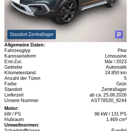
Standort Zentrallager
Allgemeine Daten:
Fahrzeugtyp
Pkw
Karosserieform
Limousine
Erst-Zul.
Mär / 2023
Getriebe
Automatik
Kilometerstand
24.850 km
Anzahl der Türen
5
Farbe
Grün
Standort
Zentrallager
Lieferzeit
ab ca. 25.08.2026
Unsere Nummer
AST78530_9244
Motor:
kW / PS
96 kW / 131 PS
Hubraum
1.469 cm³
Umweltnormen:
Schadstoffklasse
Euro6d