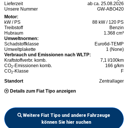
Lieferzeit
ab ca. 25.08.2026
Unsere Nummer
GW-ABO420
Motor:
kW / PS
88 kW / 120 PS
Treibstoff
Benzin
Hubraum
1.368 cm³
Umweltnormen:
Schadstoffklasse
Euro6d-TEMP
Umweltplakette
1 (None)
Verbrauch und Emissionen nach WLTP:
Kraftstoffverbr. komb.
7,1 l/100km
CO
-Emissionen komb.
166 g/km
2
CO
-Klasse
F
2
Standort
Zentrallager
Details zum Fiat Tipo anzeigen
Weitere Fiat Tipo und andere Fahrzeuge
können Sie hier suchen