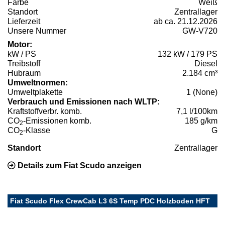
Farbe
Weiß
Standort
Zentrallager
Lieferzeit
ab ca. 21.12.2026
Unsere Nummer
GW-V720
Motor:
kW / PS
132 kW / 179 PS
Treibstoff
Diesel
Hubraum
2.184 cm³
Umweltnormen:
Umweltplakette
1 (None)
Verbrauch und Emissionen nach WLTP:
Kraftstoffverbr. komb.
7,1 l/100km
CO
-Emissionen komb.
185 g/km
2
CO
-Klasse
G
2
Standort
Zentrallager
Details zum Fiat Scudo anzeigen
Fiat Scudo Flex CrewCab L3 6S Temp PDC Holzboden HFT