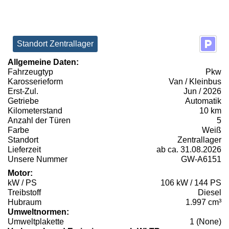
Standort Zentrallager
Allgemeine Daten:
Fahrzeugtyp
Pkw
Karosserieform
Van / Kleinbus
Erst-Zul.
Jun / 2026
Getriebe
Automatik
Kilometerstand
10 km
Anzahl der Türen
5
Farbe
Weiß
Standort
Zentrallager
Lieferzeit
ab ca. 31.08.2026
Unsere Nummer
GW-A6151
Motor:
kW / PS
106 kW / 144 PS
Treibstoff
Diesel
Hubraum
1.997 cm³
Umweltnormen:
Umweltplakette
1 (None)