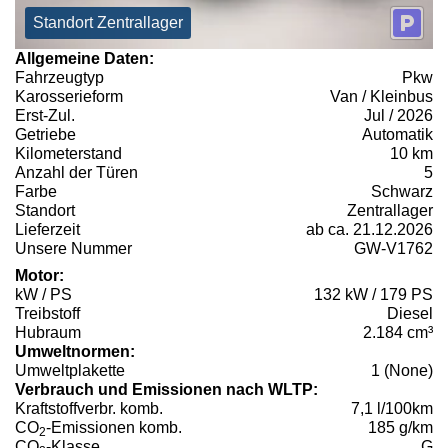
Standort Zentrallager
Allgemeine Daten:
Fahrzeugtyp
Pkw
Karosserieform
Van / Kleinbus
Erst-Zul.
Jul / 2026
Getriebe
Automatik
Kilometerstand
10 km
Anzahl der Türen
5
Farbe
Schwarz
Standort
Zentrallager
Lieferzeit
ab ca. 21.12.2026
Unsere Nummer
GW-V1762
Motor:
kW / PS
132 kW / 179 PS
Treibstoff
Diesel
Hubraum
2.184 cm³
Umweltnormen:
Umweltplakette
1 (None)
Verbrauch und Emissionen nach WLTP:
Kraftstoffverbr. komb.
7,1 l/100km
CO
-Emissionen komb.
185 g/km
2
CO
-Klasse
G