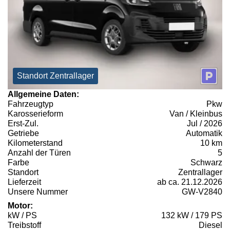
Standort Zentrallager
Allgemeine Daten:
Fahrzeugtyp
Pkw
Karosserieform
Van / Kleinbus
Erst-Zul.
Jul / 2026
Getriebe
Automatik
Kilometerstand
10 km
Anzahl der Türen
5
Farbe
Schwarz
Standort
Zentrallager
Lieferzeit
ab ca. 21.12.2026
Unsere Nummer
GW-V2840
Motor:
kW / PS
132 kW / 179 PS
Treibstoff
Diesel