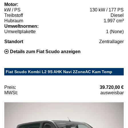
Motor:
kW / PS
130 kW / 177 PS
Treibstoff
Diesel
Hubraum
1.997 cm³
Umweltnormen:
Umweltplakette
1 (None)
Standort
Zentrallager
Details zum Fiat Scudo anzeigen
Fiat Scudo Kombi L2 9S AHK Navi 2ZoneAC Kam Temp
Preis:
39.720,00 €
MWSt:
ausweisbar