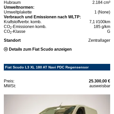
Hubraum
2.184 cm³
Umweltnormen:
Umweltplakette
1 (None)
Verbrauch und Emissionen nach WLTP:
Kraftstoffverbr. komb.
7,1 l/100km
CO
-Emissionen komb.
185 g/km
2
CO
-Klasse
G
2
Standort
Zentrallager
Details zum Fiat Scudo anzeigen
Fiat Scudo L3 XL 180 AT Navi PDC Regensensor
Preis:
25.300,00 €
MWSt:
ausweisbar