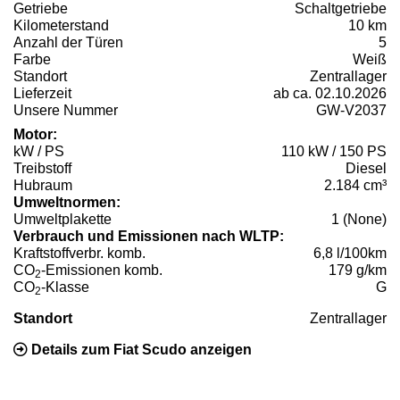
Getriebe
Schaltgetriebe
Kilometerstand
10 km
Anzahl der Türen
5
Farbe
Weiß
Standort
Zentrallager
Lieferzeit
ab ca. 02.10.2026
Unsere Nummer
GW-V2037
Motor:
kW / PS
110 kW / 150 PS
Treibstoff
Diesel
Hubraum
2.184 cm³
Umweltnormen:
Umweltplakette
1 (None)
Verbrauch und Emissionen nach WLTP:
Kraftstoffverbr. komb.
6,8 l/100km
CO
-Emissionen komb.
179 g/km
2
CO
-Klasse
G
2
Standort
Zentrallager
Details zum Fiat Scudo anzeigen