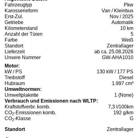
Fahrzeugtyp
Pkw
Karosserieform
Van / Kleinbus
Erst-Zul.
Nov / 2025
Getriebe
Automatik
Kilometerstand
10 km
Anzahl der Türen
5
Farbe
Weiß
Standort
Zentrallager
Lieferzeit
ab ca. 25.08.2026
Unsere Nummer
GW-AHA1010
Motor:
kW / PS
130 kW / 177 PS
Treibstoff
Diesel
Hubraum
1.997 cm³
Umweltnormen:
Umweltplakette
1 (None)
Verbrauch und Emissionen nach WLTP:
Kraftstoffverbr. komb.
7,3 l/100km
CO
-Emissionen komb.
192 g/km
2
CO
-Klasse
G
2
Standort
Zentrallager