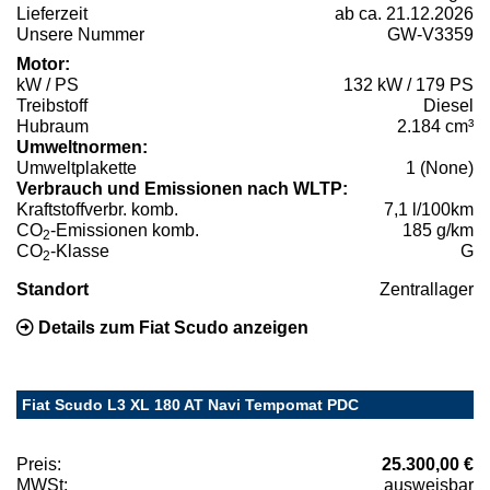
Lieferzeit
ab ca. 21.12.2026
Unsere Nummer
GW-V3359
Motor:
kW / PS
132 kW / 179 PS
Treibstoff
Diesel
Hubraum
2.184 cm³
Umweltnormen:
Umweltplakette
1 (None)
Verbrauch und Emissionen nach WLTP:
Kraftstoffverbr. komb.
7,1 l/100km
CO
-Emissionen komb.
185 g/km
2
CO
-Klasse
G
2
Standort
Zentrallager
Details zum Fiat Scudo anzeigen
Fiat Scudo L3 XL 180 AT Navi Tempomat PDC
Preis:
25.300,00 €
MWSt:
ausweisbar