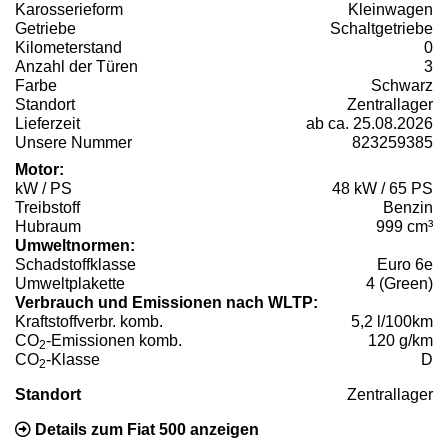
Karosserieform
Kleinwagen
Getriebe
Schaltgetriebe
Kilometerstand
0
Anzahl der Türen
3
Farbe
Schwarz
Standort
Zentrallager
Lieferzeit
ab ca. 25.08.2026
Unsere Nummer
823259385
Motor:
kW / PS
48 kW / 65 PS
Treibstoff
Benzin
Hubraum
999 cm³
Umweltnormen:
Schadstoffklasse
Euro 6e
Umweltplakette
4 (Green)
Verbrauch und Emissionen nach WLTP:
Kraftstoffverbr. komb.
5,2 l/100km
CO
-Emissionen komb.
120 g/km
2
CO
-Klasse
D
2
Standort
Zentrallager
Details zum Fiat 500 anzeigen