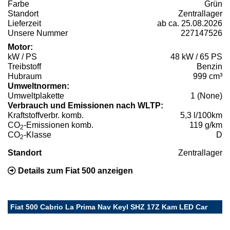
Farbe
Grün
Standort
Zentrallager
Lieferzeit
ab ca. 25.08.2026
Unsere Nummer
227147526
Motor:
kW / PS
48 kW / 65 PS
Treibstoff
Benzin
Hubraum
999 cm³
Umweltnormen:
Umweltplakette
1 (None)
Verbrauch und Emissionen nach WLTP:
Kraftstoffverbr. komb.
5,3 l/100km
CO
-Emissionen komb.
119 g/km
2
CO
-Klasse
D
2
Standort
Zentrallager
Details zum Fiat 500 anzeigen
Fiat 500 Cabrio La Prima Nav Keyl SHZ 17Z Kam LED Car