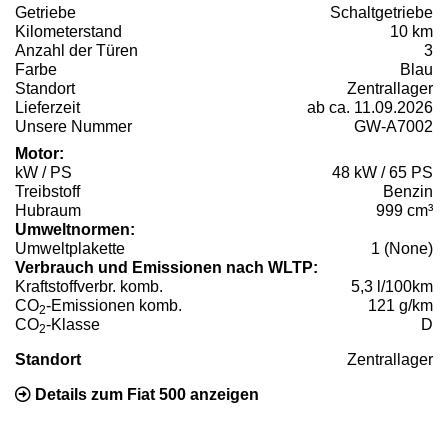
Getriebe
Schaltgetriebe
Kilometerstand
10 km
Anzahl der Türen
3
Farbe
Blau
Standort
Zentrallager
Lieferzeit
ab ca. 11.09.2026
Unsere Nummer
GW-A7002
Motor:
kW / PS
48 kW / 65 PS
Treibstoff
Benzin
Hubraum
999 cm³
Umweltnormen:
Umweltplakette
1 (None)
Verbrauch und Emissionen nach WLTP:
Kraftstoffverbr. komb.
5,3 l/100km
CO
-Emissionen komb.
121 g/km
2
CO
-Klasse
D
2
Standort
Zentrallager
Details zum Fiat 500 anzeigen