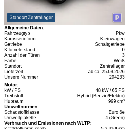
Standort Zentrallager
Allgemeine Daten:
Fahrzeugtyp
Pkw
Karosserieform
Kleinwagen
Getriebe
Schaltgetriebe
Kilometerstand
0
Anzahl der Türen
3
Farbe
Weiß
Standort
Zentrallager
Lieferzeit
ab ca. 25.08.2026
Unsere Nummer
294233
Motor:
kW / PS
48 kW / 65 PS
Treibstoff
Hybrid (Benzin/Elektro)
Hubraum
999 cm³
Umweltnormen:
Schadstoffklasse
Euro 6e
Umweltplakette
4 (Green)
Verbrauch und Emissionen nach WLTP:
Kraftstoffverbr. komb.
5,3 l/100km