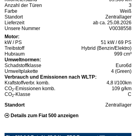
Anzahl der Türen
3
Farbe
Weiß
Standort
Zentrallager
Lieferzeit
ab ca. 25.08.2026
Unsere Nummer
V0038558
Motor:
kW / PS
51 kW / 69 PS
Treibstoff
Hybrid (Benzin/Elektro)
Hubraum
999 cm³
Umweltnormen:
Schadstoffklasse
Euro6d
Umweltplakette
4 (Green)
Verbrauch und Emissionen nach WLTP:
Kraftstoffverbr. komb.
4,8 l/100km
CO
-Emissionen komb.
109 g/km
2
CO
-Klasse
C
2
Standort
Zentrallager
Details zum Fiat 500 anzeigen