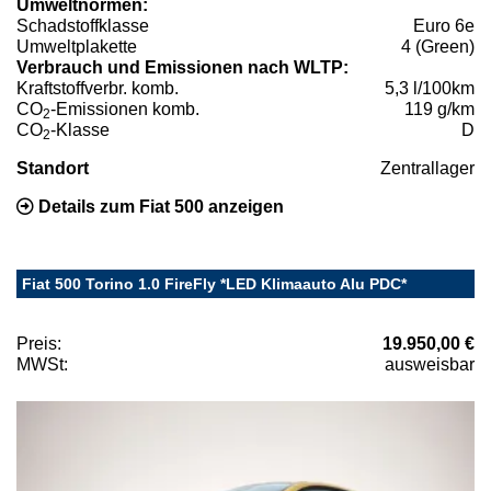
Umweltnormen:
Schadstoffklasse
Euro 6e
Umweltplakette
4 (Green)
Verbrauch und Emissionen nach WLTP:
Kraftstoffverbr. komb.
5,3 l/100km
CO
-Emissionen komb.
119 g/km
2
CO
-Klasse
D
2
Standort
Zentrallager
Details zum Fiat 500 anzeigen
Fiat 500 Torino 1.0 FireFly *LED Klimaauto Alu PDC*
Preis:
19.950,00 €
MWSt:
ausweisbar