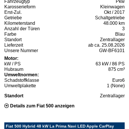
Fahrzeugtyp
Pkw
Karosserieform
Kleinwagen
Erst-Zul.
Okt / 2017
Getriebe
Schaltgetriebe
Kilometerstand
48.000 km
Anzahl der Türen
3
Farbe
Blau
Standort
Zentrallager
Lieferzeit
ab ca. 25.08.2026
Unsere Nummer
GW-BF6101
Motor:
kW / PS
63 kW / 86 PS
Hubraum
875 cm³
Umweltnormen:
Schadstoffklasse
Euro6
Umweltplakette
1 (None)
Standort
Zentrallager
Details zum Fiat 500 anzeigen
Fiat 500 Hybrid 48 kW La Prima Navi LED Apple CarPlay