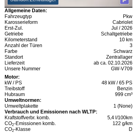
Allgemeine Daten:
Fahrzeugtyp
Pkw
Karosserieform
Cabriolet
Erst-Zul.
Jul / 2026
Getriebe
Schaltgetriebe
Kilometerstand
10 km
Anzahl der Türen
3
Farbe
Schwarz
Standort
Zentrallager
Lieferzeit
ab ca. 02.10.2026
Unsere Nummer
GW-V709
Motor:
kW / PS
48 kW / 65 PS
Treibstoff
Benzin
Hubraum
999 cm³
Umweltnormen:
Umweltplakette
1 (None)
Verbrauch und Emissionen nach WLTP:
Kraftstoffverbr. komb.
5,4 l/100km
CO
-Emissionen komb.
122 g/km
2
CO
-Klasse
D
2