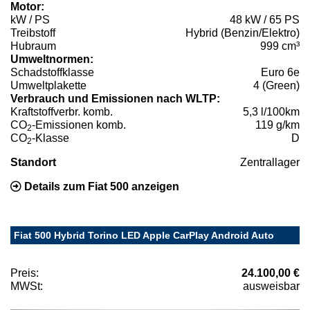
Motor:
kW / PS
48 kW / 65 PS
Treibstoff
Hybrid (Benzin/Elektro)
Hubraum
999 cm³
Umweltnormen:
Schadstoffklasse
Euro 6e
Umweltplakette
4 (Green)
Verbrauch und Emissionen nach WLTP:
Kraftstoffverbr. komb.
5,3 l/100km
CO
-Emissionen komb.
119 g/km
2
CO
-Klasse
D
2
Standort
Zentrallager
Details zum Fiat 500 anzeigen
Fiat 500 Hybrid Torino LED Apple CarPlay Android Auto
Preis:
24.100,00 €
MWSt:
ausweisbar