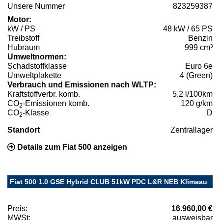
Unsere Nummer
823259387
Motor:
kW / PS
48 kW / 65 PS
Treibstoff
Benzin
Hubraum
999 cm³
Umweltnormen:
Schadstoffklasse
Euro 6e
Umweltplakette
4 (Green)
Verbrauch und Emissionen nach WLTP:
Kraftstoffverbr. komb.
5,2 l/100km
CO
-Emissionen komb.
120 g/km
2
CO
-Klasse
D
2
Standort
Zentrallager
Details zum Fiat 500 anzeigen
Fiat 500 1.0 GSE Hybrid CLUB 51kW PDC L&R NEB Klimaau
Preis:
16.960,00 €
MWSt:
ausweisbar