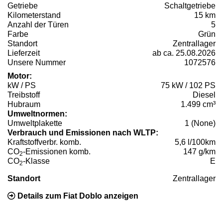
Getriebe
Schaltgetriebe
Kilometerstand
15 km
Anzahl der Türen
5
Farbe
Grün
Standort
Zentrallager
Lieferzeit
ab ca. 25.08.2026
Unsere Nummer
1072576
Motor:
kW / PS
75 kW / 102 PS
Treibstoff
Diesel
Hubraum
1.499 cm³
Umweltnormen:
Umweltplakette
1 (None)
Verbrauch und Emissionen nach WLTP:
Kraftstoffverbr. komb.
5,6 l/100km
CO
-Emissionen komb.
147 g/km
2
CO
-Klasse
E
2
Standort
Zentrallager
Details zum Fiat Doblo anzeigen