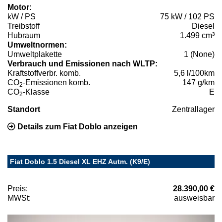
Motor:
kW / PS
75 kW / 102 PS
Treibstoff
Diesel
Hubraum
1.499 cm³
Umweltnormen:
Umweltplakette
1 (None)
Verbrauch und Emissionen nach WLTP:
Kraftstoffverbr. komb.
5,6 l/100km
CO
-Emissionen komb.
147 g/km
2
CO
-Klasse
E
2
Standort
Zentrallager
Details zum Fiat Doblo anzeigen
Fiat Doblo 1.5 Diesel XL EHZ Autm. (K9/E)
Preis:
28.390,00 €
MWSt:
ausweisbar