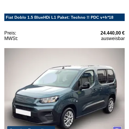
Fiat Doblo 1.5 BlueHDi L1 Paket: Techno !! PDC v+h*18
Preis:
24.440,00 €
MWSt:
ausweisbar