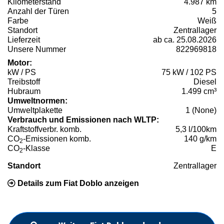
Kilometerstand
4.987 km
Anzahl der Türen
5
Farbe
Weiß
Standort
Zentrallager
Lieferzeit
ab ca. 25.08.2026
Unsere Nummer
822969818
Motor:
kW / PS
75 kW / 102 PS
Treibstoff
Diesel
Hubraum
1.499 cm³
Umweltnormen:
Umweltplakette
1 (None)
Verbrauch und Emissionen nach WLTP:
Kraftstoffverbr. komb.
5,3 l/100km
CO
-Emissionen komb.
140 g/km
2
CO
-Klasse
E
2
Standort
Zentrallager
Details zum Fiat Doblo anzeigen