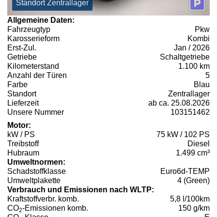
Standort Zentrallager
Allgemeine Daten:
Fahrzeugtyp
Pkw
Karosserieform
Kombi
Erst-Zul.
Jan / 2026
Getriebe
Schaltgetriebe
Kilometerstand
1.100 km
Anzahl der Türen
5
Farbe
Blau
Standort
Zentrallager
Lieferzeit
ab ca. 25.08.2026
Unsere Nummer
103151462
Motor:
kW / PS
75 kW / 102 PS
Treibstoff
Diesel
Hubraum
1.499 cm³
Umweltnormen:
Schadstoffklasse
Euro6d-TEMP
Umweltplakette
4 (Green)
Verbrauch und Emissionen nach WLTP:
Kraftstoffverbr. komb.
5,8 l/100km
CO
-Emissionen komb.
150 g/km
2