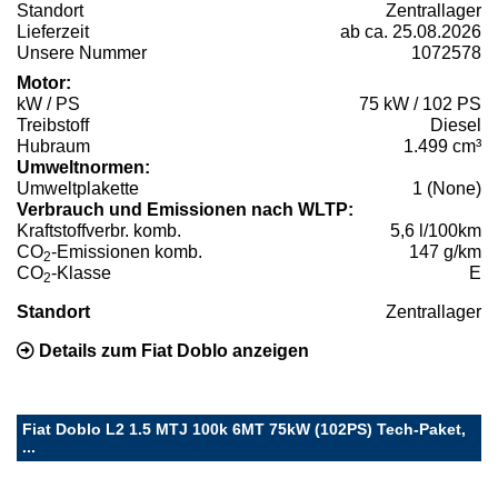
Standort
Zentrallager
Lieferzeit
ab ca. 25.08.2026
Unsere Nummer
1072578
Motor:
kW / PS
75 kW / 102 PS
Treibstoff
Diesel
Hubraum
1.499 cm³
Umweltnormen:
Umweltplakette
1 (None)
Verbrauch und Emissionen nach WLTP:
Kraftstoffverbr. komb.
5,6 l/100km
CO
-Emissionen komb.
147 g/km
2
CO
-Klasse
E
2
Standort
Zentrallager
Details zum Fiat Doblo anzeigen
Fiat Doblo L2 1.5 MTJ 100k 6MT 75kW (102PS) Tech-Paket,
...