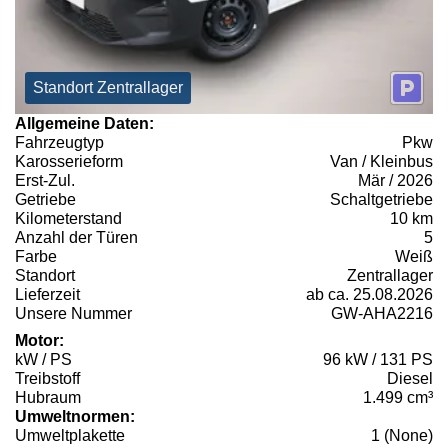
Standort Zentrallager
Allgemeine Daten:
Fahrzeugtyp
Pkw
Karosserieform
Van / Kleinbus
Erst-Zul.
Mär / 2026
Getriebe
Schaltgetriebe
Kilometerstand
10 km
Anzahl der Türen
5
Farbe
Weiß
Standort
Zentrallager
Lieferzeit
ab ca. 25.08.2026
Unsere Nummer
GW-AHA2216
Motor:
kW / PS
96 kW / 131 PS
Treibstoff
Diesel
Hubraum
1.499 cm³
Umweltnormen:
Umweltplakette
1 (None)