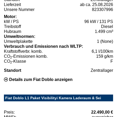
Lieferzeit
ab ca. 25.08.2026
Unsere Nummer
823307996
Motor:
kW / PS
96 kW / 131 PS
Treibstoff
Diesel
Hubraum
1.499 cm³
Umweltnormen:
Umweltplakette
1 (None)
Verbrauch und Emissionen nach WLTP:
Kraftstoffverbr. komb.
6,1 l/100km
CO
-Emissionen komb.
159 g/km
2
CO
-Klasse
F
2
Standort
Zentrallager
Details zum Fiat Doblo anzeigen
Fiat Doblo L1 Paket Visibilityi Kamera Laderaum & Sei
Preis:
22.490,00 €