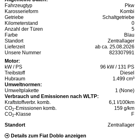
Fahrzeugtyp
Pkw
Karosserieform
Kombi
Getriebe
Schaltgetriebe
Kilometerstand
0
Anzahl der Türen
5
Farbe
Blau
Standort
Zentrallager
Lieferzeit
ab ca. 25.08.2026
Unsere Nummer
823307991
Motor:
kW / PS
96 kW / 131 PS
Treibstoff
Diesel
Hubraum
1.499 cm³
Umweltnormen:
Umweltplakette
1 (None)
Verbrauch und Emissionen nach WLTP:
Kraftstoffverbr. komb.
6,1 l/100km
CO
-Emissionen komb.
159 g/km
2
CO
-Klasse
F
2
Standort
Zentrallager
Details zum Fiat Doblo anzeigen