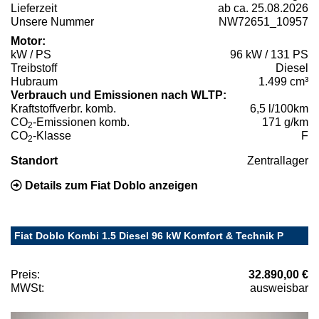
Lieferzeit
ab ca. 25.08.2026
Unsere Nummer
NW72651_10957
Motor:
kW / PS
96 kW / 131 PS
Treibstoff
Diesel
Hubraum
1.499 cm³
Verbrauch und Emissionen nach WLTP:
Kraftstoffverbr. komb.
6,5 l/100km
CO
-Emissionen komb.
171 g/km
2
CO
-Klasse
F
2
Standort
Zentrallager
Details zum Fiat Doblo anzeigen
Fiat Doblo Kombi 1.5 Diesel 96 kW Komfort & Technik P
Preis:
32.890,00 €
MWSt:
ausweisbar