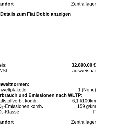
andort
Zentrallager
Details zum Fiat Doblo anzeigen
eis:
32.890,00 €
St:
ausweisbar
weltnormen:
weltplakette
1 (None)
rbrauch und Emissionen nach WLTP:
aftstoffverbr. komb.
6,1 l/100km
O
-Emissionen komb.
159 g/km
2
O
-Klasse
F
2
andort
Zentrallager