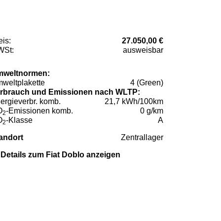
eis:
27.050,00 €
St:
ausweisbar
weltnormen:
weltplakette
4 (Green)
rbrauch und Emissionen nach WLTP:
ergieverbr. komb.
21,7 kWh/100km
O
-Emissionen komb.
0 g/km
2
O
-Klasse
A
2
andort
Zentrallager
Details zum Fiat Doblo anzeigen