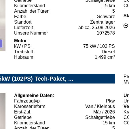
Getriebe
Schaltgetriebe
C
Kilometerstand
15 km
C
Anzahl der Türen
5
St
Farbe
Schwarz
Standort
Zentrallager
Lieferzeit
ab ca. 25.08.2026
Unsere Nummer
1072578
Motor:
kW / PS
75 kW / 102 PS
Treibstoff
Diesel
Hubraum
1.499 cm³
Pr
kW (102PS) Tech-Paket, ...
MW
Allgemeine Daten:
Um
Fahrzeugtyp
Pkw
Um
Karosserieform
Van / Kleinbus
Ve
Erst-Zul.
Mär / 2026
Kr
Getriebe
Schaltgetriebe
C
Kilometerstand
15 km
C
Anzahl der Türen
5