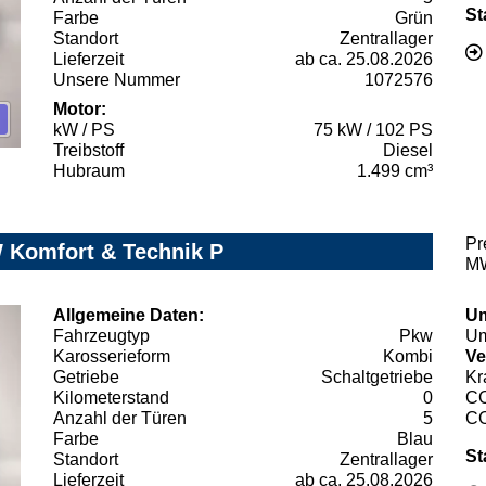
St
Farbe
Grün
Standort
Zentrallager
Lieferzeit
ab ca. 25.08.2026
Unsere Nummer
1072576
Motor:
kW / PS
75 kW / 102 PS
Treibstoff
Diesel
Hubraum
1.499 cm³
Pr
W Komfort & Technik P
MW
Allgemeine Daten:
Um
Fahrzeugtyp
Pkw
Um
Karosserieform
Kombi
Ve
Getriebe
Schaltgetriebe
Kr
Kilometerstand
0
C
Anzahl der Türen
5
C
Farbe
Blau
St
Standort
Zentrallager
Lieferzeit
ab ca. 25.08.2026