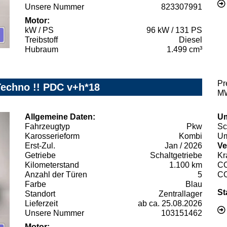
Unsere Nummer
823307991
Motor:
kW / PS
96 kW / 131 PS
Treibstoff
Diesel
Hubraum
1.499 cm³
Pr
Techno !! PDC v+h*18
MW
Allgemeine Daten:
Um
Fahrzeugtyp
Pkw
Sc
Karosserieform
Kombi
Um
Erst-Zul.
Jan / 2026
Ve
Getriebe
Schaltgetriebe
Kr
Kilometerstand
1.100 km
C
Anzahl der Türen
5
C
Farbe
Blau
St
Standort
Zentrallager
Lieferzeit
ab ca. 25.08.2026
Unsere Nummer
103151462
Motor: