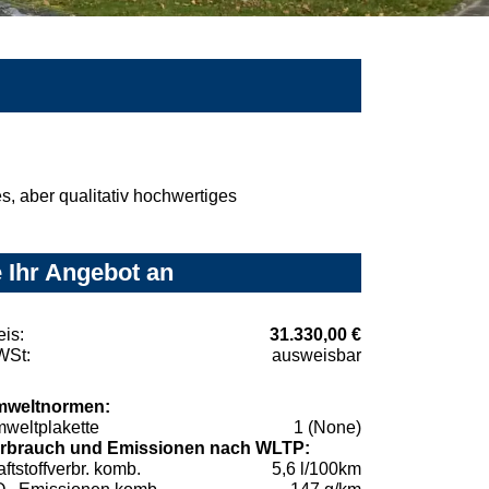
, aber qualitativ hochwertiges
 Ihr Angebot an
eis:
31.330,00 €
St:
ausweisbar
weltnormen:
weltplakette
1 (None)
rbrauch und Emissionen nach WLTP:
aftstoffverbr. komb.
5,6 l/100km