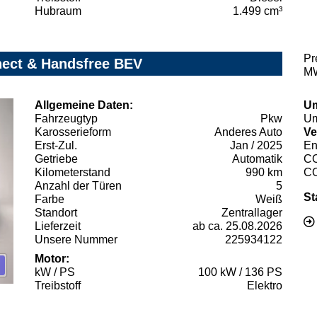
Hubraum
1.499 cm³
Pr
nect & Handsfree BEV
MW
Allgemeine Daten:
Um
Fahrzeugtyp
Pkw
Um
Karosserieform
Anderes Auto
Ve
Erst-Zul.
Jan / 2025
En
Getriebe
Automatik
C
Kilometerstand
990 km
C
Anzahl der Türen
5
St
Farbe
Weiß
Standort
Zentrallager
Lieferzeit
ab ca. 25.08.2026
Unsere Nummer
225934122
Motor:
kW / PS
100 kW / 136 PS
Treibstoff
Elektro