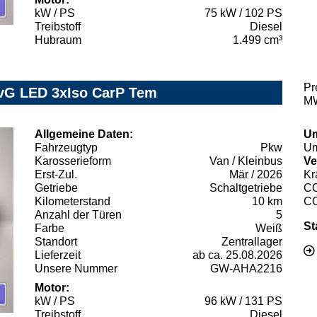
kW / PS
75 kW / 102 PS
Treibstoff
Diesel
Hubraum
1.499 cm³
Pr
ivG LED 3xIso CarP Tem
MW
Allgemeine Daten:
Um
Fahrzeugtyp
Pkw
Um
Karosserieform
Van / Kleinbus
Ve
Erst-Zul.
Mär / 2026
Kr
Getriebe
Schaltgetriebe
C
Kilometerstand
10 km
C
Anzahl der Türen
5
St
Farbe
Weiß
Standort
Zentrallager
Lieferzeit
ab ca. 25.08.2026
Unsere Nummer
GW-AHA2216
Motor:
kW / PS
96 kW / 131 PS
Treibstoff
Diesel