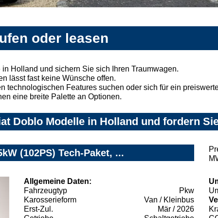
aufen oder leasen
 in Holland und sichern Sie sich Ihren Traumwagen.
n lässt fast keine Wünsche offen.
 technologischen Features suchen oder sich für ein preiswertes
nen eine breite Palette an Optionen.
at Doblo Modelle in Holland und fordern Sie
Pr
kW (102PS) Tech-Paket, ...
MW
Allgemeine Daten:
Um
Fahrzeugtyp
Pkw
Um
Karosserieform
Van / Kleinbus
Ve
Erst-Zul.
Mär / 2026
Kr