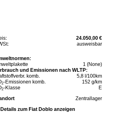
eis:
24.050,00 €
St:
ausweisbar
weltnormen:
weltplakette
1 (None)
rbrauch und Emissionen nach WLTP:
aftstoffverbr. komb.
5,8 l/100km
O
-Emissionen komb.
152 g/km
2
O
-Klasse
E
2
andort
Zentrallager
Details zum Fiat Doblo anzeigen