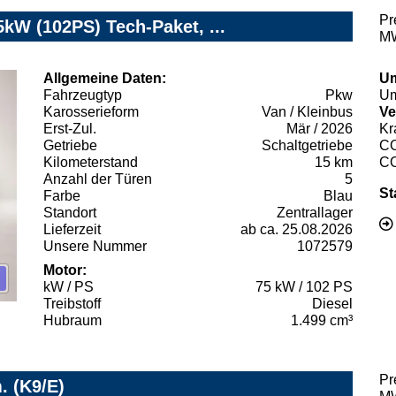
Pr
kW (102PS) Tech-Paket, ...
MW
Allgemeine Daten:
Um
Fahrzeugtyp
Pkw
Um
Karosserieform
Van / Kleinbus
Ve
Erst-Zul.
Mär / 2026
Kr
Getriebe
Schaltgetriebe
C
Kilometerstand
15 km
C
Anzahl der Türen
5
St
Farbe
Blau
Standort
Zentrallager
Lieferzeit
ab ca. 25.08.2026
Unsere Nummer
1072579
Motor:
kW / PS
75 kW / 102 PS
Treibstoff
Diesel
Hubraum
1.499 cm³
Pr
. (K9/E)