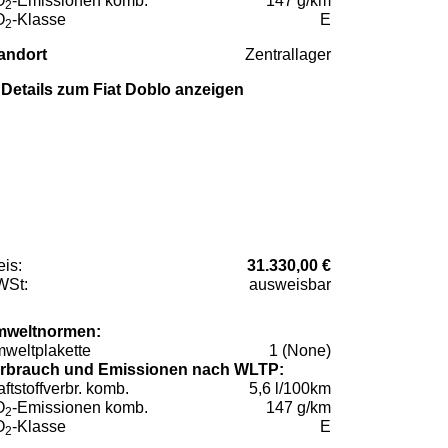
O
-Emissionen komb.
147 g/km
2
O
-Klasse
E
2
andort
Zentrallager
Details zum Fiat Doblo anzeigen
eis:
31.330,00 €
St:
ausweisbar
weltnormen:
weltplakette
1 (None)
rbrauch und Emissionen nach WLTP:
aftstoffverbr. komb.
5,6 l/100km
O
-Emissionen komb.
147 g/km
2
O
-Klasse
E
2