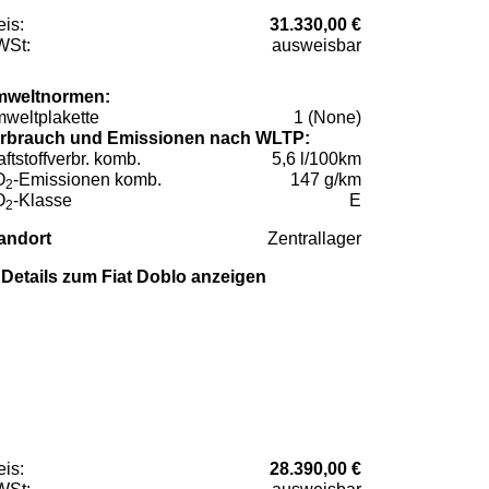
eis:
31.330,00 €
St:
ausweisbar
weltnormen:
weltplakette
1 (None)
rbrauch und Emissionen nach WLTP:
aftstoffverbr. komb.
5,6 l/100km
O
-Emissionen komb.
147 g/km
2
O
-Klasse
E
2
andort
Zentrallager
Details zum Fiat Doblo anzeigen
eis:
28.390,00 €