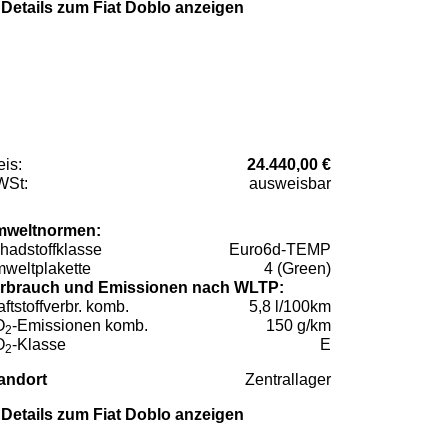
Details zum Fiat Doblo anzeigen
eis:
24.440,00 €
St:
ausweisbar
weltnormen:
hadstoffklasse
Euro6d-TEMP
weltplakette
4 (Green)
rbrauch und Emissionen nach WLTP:
aftstoffverbr. komb.
5,8 l/100km
O
-Emissionen komb.
150 g/km
2
O
-Klasse
E
2
andort
Zentrallager
Details zum Fiat Doblo anzeigen