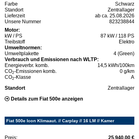
Farbe
Schwarz
Standort
Zentrallager
Lieferzeit
ab ca. 25.08.2026
Unsere Nummer
823238844
Motor:
kW / PS
87 kW / 118 PS
Treibstoff
Elektro
Umweltnormen:
Umweltplakette
4 (Green)
Verbrauch und Emissionen nach WLTP:
Energieverbr. komb.
14,5 kWh/100km
CO
-Emissionen komb.
0 g/km
2
CO
-Klasse
A
2
Standort
Zentrallager
Details zum Fiat 500e anzeigen
Fiat 500e Icon Klimaaut. // Carplay // 16 LM // Kamer
Preis:
25.940,00 €