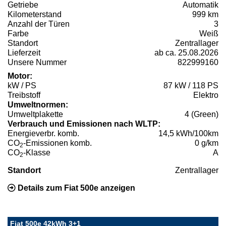
Getriebe
Automatik
Kilometerstand
999 km
Anzahl der Türen
3
Farbe
Weiß
Standort
Zentrallager
Lieferzeit
ab ca. 25.08.2026
Unsere Nummer
822999160
Motor:
kW / PS
87 kW / 118 PS
Treibstoff
Elektro
Umweltnormen:
Umweltplakette
4 (Green)
Verbrauch und Emissionen nach WLTP:
Energieverbr. komb.
14,5 kWh/100km
CO
-Emissionen komb.
0 g/km
2
CO
-Klasse
A
2
Standort
Zentrallager
Details zum Fiat 500e anzeigen
Fiat 500e 42kWh 3+1