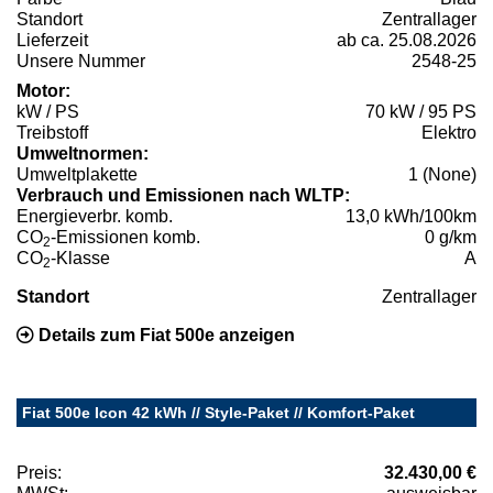
Standort
Zentrallager
Lieferzeit
ab ca. 25.08.2026
Unsere Nummer
2548-25
Motor:
kW / PS
70 kW / 95 PS
Treibstoff
Elektro
Umweltnormen:
Umweltplakette
1 (None)
Verbrauch und Emissionen nach WLTP:
Energieverbr. komb.
13,0 kWh/100km
CO
-Emissionen komb.
0 g/km
2
CO
-Klasse
A
2
Standort
Zentrallager
Details zum Fiat 500e anzeigen
Fiat 500e Icon 42 kWh // Style-Paket // Komfort-Paket
Preis:
32.430,00 €