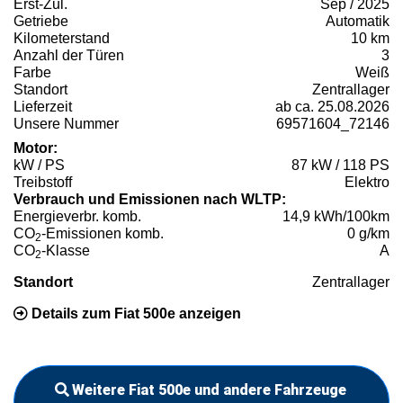
Erst-Zul.
Sep / 2025
Getriebe
Automatik
Kilometerstand
10 km
Anzahl der Türen
3
Farbe
Weiß
Standort
Zentrallager
Lieferzeit
ab ca. 25.08.2026
Unsere Nummer
69571604_72146
Motor:
kW / PS
87 kW / 118 PS
Treibstoff
Elektro
Verbrauch und Emissionen nach WLTP:
Energieverbr. komb.
14,9 kWh/100km
CO
-Emissionen komb.
0 g/km
2
CO
-Klasse
A
2
Standort
Zentrallager
Details zum Fiat 500e anzeigen
Weitere Fiat 500e und andere Fahrzeuge