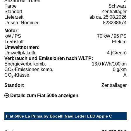
Anzahl der Türen
3
Farbe
Schwarz
Standort
Zentrallager
Lieferzeit
ab ca. 25.08.2026
Unsere Nummer
823238674
Motor:
kW / PS
70 kW / 95 PS
Treibstoff
Elektro
Umweltnormen:
Umweltplakette
4 (Green)
Verbrauch und Emissionen nach WLTP:
Energieverbr. komb.
13,0 kWh/100km
CO
-Emissionen komb.
0 g/km
2
CO
-Klasse
A
2
Standort
Zentrallager
Details zum Fiat 500e anzeigen
Fiat 500e La Prima by Bocelli Navi Leder LED Apple C